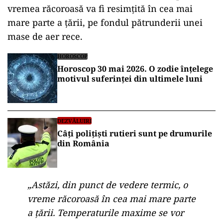
vremea răcoroasă va fi resimțită în cea mai
mare parte a țării, pe fondul pătrunderii unei
mase de aer rece.
HOROSCOP
Horoscop 30 mai 2026. O zodie înțelege
motivul suferinței din ultimele luni
DEZVĂLUIRI
Câți polițiști rutieri sunt pe drumurile
din România
„Astăzi, din punct de vedere termic, o
vreme răcoroasă în cea mai mare parte
a țării. Temperaturile maxime se vor