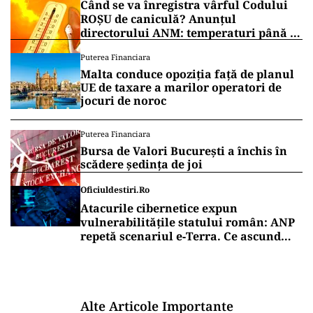
Când se va înregistra vârful Codului
ROȘU de caniculă? Anunțul
directorului ANM: temperaturi până la
41 de grade
Puterea Financiara
Malta conduce opoziția față de planul
UE de taxare a marilor operatori de
jocuri de noroc
Puterea Financiara
Bursa de Valori București a închis în
scădere ședința de joi
Oficiuldestiri.ro
Atacurile cibernetice expun
vulnerabilitățile statului român: ANP
repetă scenariul e‑Terra. Ce ascund
comunicările oficiale și cine răspunde
pentru mentenanța IT a instituțiilor
publice
Alte Articole Importante