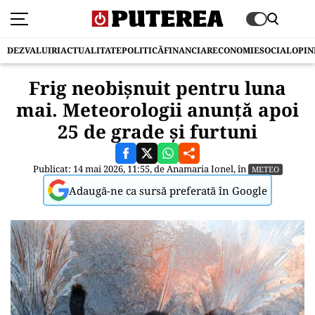
DEZVALUIRI
ACTUALITATE
POLITICĂ
FINANCIAR
ECONOMIE
SOCIAL
OPIN
Frig neobișnuit pentru luna
mai. Meteorologii anunță apoi
25 de grade și furtuni
Publicat: 14 mai 2026, 11:55, de
Anamaria Ionel
, în
METEO
Adaugă-ne ca sursă preferată în Google