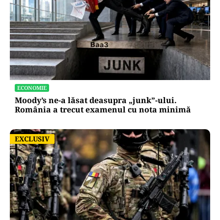
ECONOMIE
Moody’s ne-a lăsat deasupra „junk”-ului.
România a trecut examenul cu nota minimă
EXCLUSIV
EXCLUSIV