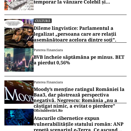
temporar la vânzare Colebil și
Panzcebil
CULTURĂ
Dileme lingvistice: Parlamentul a
legalizat „persoana care are relații
asemănătoare acelora dintre soți”.
Puterea Financiara
BVB încheie săptămâna pe minus. BET
a pierdut 0,56%
Puterea Financiara
Moody’s menține ratingul României la
Baa3, dar păstrează perspectiva
negativă. Negrescu: România „nu a
câștigat nimic, a evitat o pierdere”
Oficiuldestiri.ro
Atacurile cibernetice expun
vulnerabilitățile statului român: ANP
repetă scenariul e‑Terra. Ce ascund