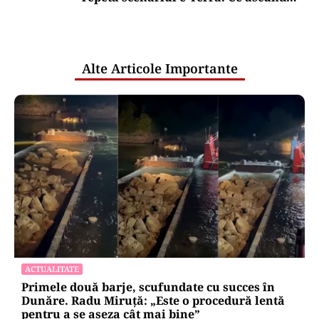
comunicările oficiale și cine răspunde
pentru mentenanța IT a instituțiilor
publice
Alte Articole Importante
ACTUALITATE
Primele două barje, scufundate cu succes în
Dunăre. Radu Miruță: „Este o procedură lentă
pentru a se așeza cât mai bine”