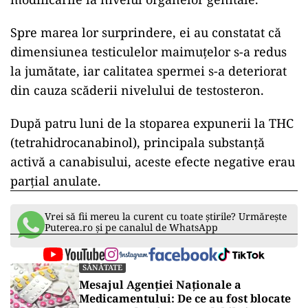
Spre marea lor surprindere, ei au constatat că
dimensiunea testiculelor maimuțelor s-a redus
la jumătate, iar calitatea spermei s-a deteriorat
din cauza scăderii nivelului de testosteron.
După patru luni de la stoparea expunerii la THC
(tetrahidrocanabinol), principala substanță
activă a canabisului, aceste efecte negative erau
parțial anulate.
Vrei să fii mereu la curent cu toate știrile? Urmărește
Puterea.ro și pe canalul de WhatsApp
SĂNĂTATE
Mesajul Agenției Naționale a
Medicamentului: De ce au fost blocate