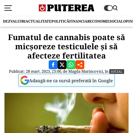
DEZVALUIRI
ACTUALITATE
POLITICĂ
FINANCIAR
ECONOMIE
SOCIAL
OPIN
Fumatul de cannabis poate să
micșoreze testiculele și să
afecteze fertilitatea
Publicat: 28 mart. 2023, 23:00, de
Magda Marincovici
, în
SOCIAL
Adaugă-ne ca sursă preferată în Google