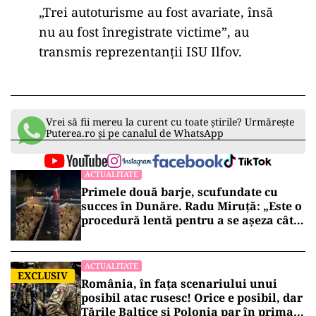
„Trei autoturisme au fost avariate, însă
nu au fost înregistrate victime”, au
transmis reprezentanții ISU Ilfov.
Vrei să fii mereu la curent cu toate știrile? Urmărește
Puterea.ro și pe canalul de WhatsApp
ACTUALITATE
Primele două barje, scufundate cu
succes în Dunăre. Radu Miruță: „Este o
procedură lentă pentru a se așeza cât
mai bine”
ACTUALITATE
EXCLUSIV
România, în fața scenariului unui
posibil atac rusesc! Orice e posibil, dar
Țările Baltice și Polonia par în prima