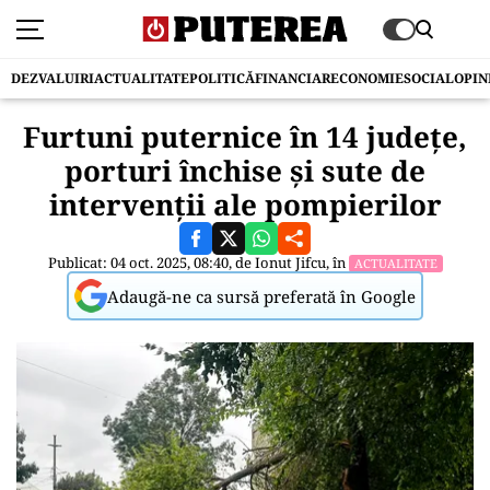
DEZVALUIRI
ACTUALITATE
POLITICĂ
FINANCIAR
ECONOMIE
SOCIAL
OPIN
Furtuni puternice în 14 județe,
porturi închise și sute de
intervenții ale pompierilor
Publicat: 04 oct. 2025, 08:40, de
Ionut Jifcu
, în
ACTUALITATE
Adaugă-ne ca sursă preferată în Google