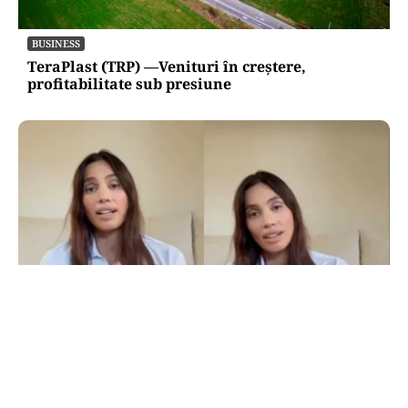
BUSINESS
TeraPlast (TRP) —Venituri în creștere,
profitabilitate sub presiune
LIFESTYLE
Alina Pușcău, ajunge pe masa de operație:
„UCLA încearcă să-mi salveze viața”