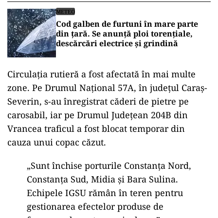
METEO
Cod galben de furtuni în mare parte
din țară. Se anunţă ploi torențiale,
descărcări electrice și grindină
Circulația rutieră a fost afectată în mai multe
zone. Pe Drumul Național 57A, în județul Caraș-
Severin, s-au înregistrat căderi de pietre pe
carosabil, iar pe Drumul Județean 204B din
Vrancea traficul a fost blocat temporar din
cauza unui copac căzut.
„Sunt închise porturile Constanța Nord,
Constanța Sud, Midia și Bara Sulina.
Echipele IGSU rămân în teren pentru
gestionarea efectelor produse de