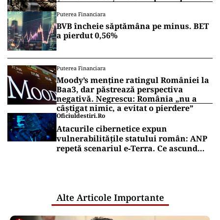
linie!
Puterea Financiara
BVB încheie săptămâna pe minus. BET
a pierdut 0,56%
Puterea Financiara
Moody’s menține ratingul României la
Baa3, dar păstrează perspectiva
negativă. Negrescu: România „nu a
câștigat nimic, a evitat o pierdere”
Oficiuldestiri.ro
Atacurile cibernetice expun
vulnerabilitățile statului român: ANP
repetă scenariul e‑Terra. Ce ascund
comunicările oficiale și cine răspunde
pentru mentenanța IT a instituțiilor
publice
Alte Articole Importante