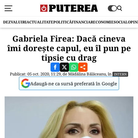
DEZVALUIRI
ACTUALITATE
POLITICĂ
FINANCIAR
ECONOMIE
SOCIAL
OPIN
Gabriela Firea: Dacă cineva
îmi dorește capul, eu îl pun pe
tipsie cu drag
Publicat: 05 oct. 2020, 11:29, de
Mădălina Bălăceanu
, în
INTERN
Adaugă-ne ca sursă preferată în Google