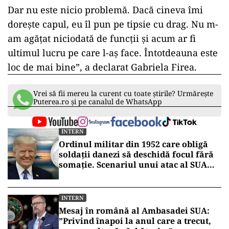
Dar nu este nicio problemă. Dacă cineva îmi
dorește capul, eu îl pun pe tipsie cu drag. Nu m-
am agățat niciodată de funcții și acum ar fi
ultimul lucru pe care l-aș face. Întotdeauna este
loc de mai bine”, a declarat Gabriela Firea.
Vrei să fii mereu la curent cu toate știrile? Urmărește
Puterea.ro și pe canalul de WhatsApp
INTERN
Ordinul militar din 1952 care obligă
soldații danezi să deschidă focul fără
somație. Scenariul unui atac al SUA
asupra Groenlandei
INTERN
Mesaj în română al Ambasadei SUA:
”Privind înapoi la anul care a trecut,