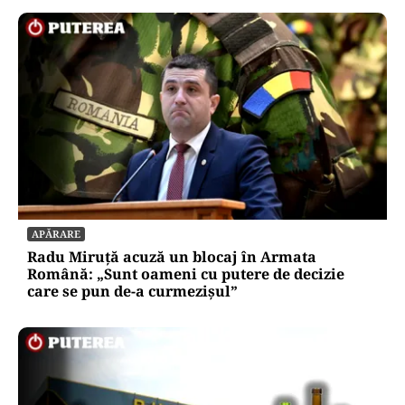
APĂRARE
Radu Miruță acuză un blocaj în Armata
Română: „Sunt oameni cu putere de decizie
care se pun de-a curmezișul”