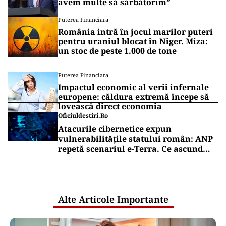
avem multe să sărbătorim”
Puterea Financiara
România intră în jocul marilor puteri
pentru uraniul blocat în Niger. Miza:
un stoc de peste 1.000 de tone
Puterea Financiara
Impactul economic al verii infernale
europene: căldura extremă începe să
lovească direct economia
Oficiuldestiri.ro
Atacurile cibernetice expun
vulnerabilitățile statului român: ANP
repetă scenariul e‑Terra. Ce ascund
comunicările oficiale și cine răspunde
pentru mentenanța IT a instituțiilor
publice
Alte Articole Importante