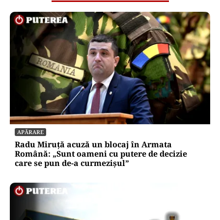
APĂRARE
Radu Miruță acuză un blocaj în Armata
Română: „Sunt oameni cu putere de decizie
care se pun de-a curmezișul”