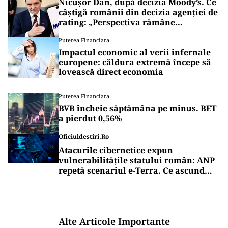
Nicușor Dan, după decizia Moody’s. Ce
câștigă românii din decizia agenției de
rating: „Perspectiva rămâne
rezervată”
Puterea Financiara
Impactul economic al verii infernale
europene: căldura extremă începe să
lovească direct economia
Puterea Financiara
BVB încheie săptămâna pe minus. BET
a pierdut 0,56%
Oficiuldestiri.ro
Atacurile cibernetice expun
vulnerabilitățile statului român: ANP
repetă scenariul e‑Terra. Ce ascund
comunicările oficiale și cine răspunde
pentru mentenanța IT a instituțiilor
publice
Alte Articole Importante