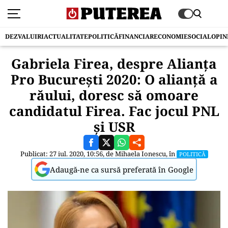
DEZVALUIRI
ACTUALITATE
POLITICĂ
FINANCIAR
ECONOMIE
SOCIAL
OPIN
Gabriela Firea, despre Alianţa
Pro Bucureşti 2020: O alianţă a
răului, doresc să omoare
candidatul Firea. Fac jocul PNL
și USR
Publicat: 27 iul. 2020, 10:56, de
Mihaela Ionescu
, în
POLITICĂ
Adaugă-ne ca sursă preferată în Google