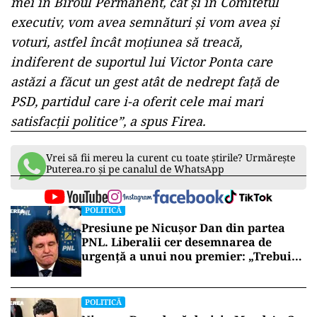
mei în Biroul Permanent, cât şi în Comitetul
executiv, vom avea semnături şi vom avea şi
voturi, astfel încât moţiunea să treacă,
indiferent de suportul lui Victor Ponta care
astăzi a făcut un gest atât de nedrept faţă de
PSD, partidul care i-a oferit cele mai mari
satisfacţii politice”, a spus Firea.
Vrei să fii mereu la curent cu toate știrile? Urmărește
Puterea.ro și pe canalul de WhatsApp
POLITICĂ
Presiune pe Nicușor Dan din partea
PNL. Liberalii cer desemnarea de
urgență a unui nou premier: „Trebuie
să iasă fum alb de la Cotroceni!”
POLITICĂ