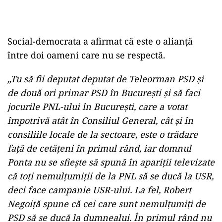
Social-democrata a afirmat că este o alianţă
între doi oameni care nu se respectă.
„Tu să fii deputat deputat de Teleorman PSD şi
de două ori primar PSD în Bucureşti şi să faci
jocurile PNL-ului în Bucureşti, care a votat
împotrivă atât în Consiliul General, cât şi în
consiliile locale de la sectoare, este o trădare
faţă de cetăţeni în primul rând, iar domnul
Ponta nu se sfieşte să spună în apariţii televizate
că toţi nemulţumiţii de la PNL să se ducă la USR,
deci face campanie USR-ului. La fel, Robert
Negoiţă spune că cei care sunt nemulţumiţi de
PSD să se ducă la dumnealui. În primul rând nu