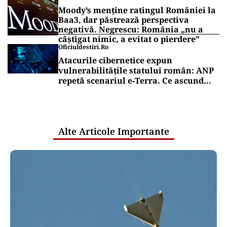
Moody’s menține ratingul României la
Baa3, dar păstrează perspectiva
negativă. Negrescu: România „nu a
câștigat nimic, a evitat o pierdere”
Oficiuldestiri.ro
Atacurile cibernetice expun
vulnerabilitățile statului român: ANP
repetă scenariul e‑Terra. Ce ascund
comunicările oficiale și cine răspunde
pentru mentenanța IT a instituțiilor
publice
Alte Articole Importante