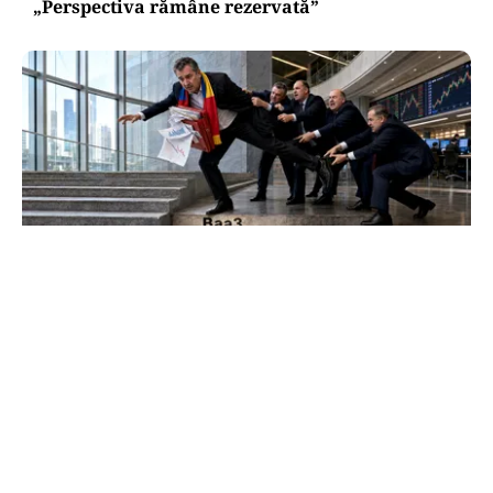
„Perspectiva rămâne rezervată”
ECONOMIE
Moody’s ne-a lăsat deasupra „junk”-ului.
România a trecut examenul cu nota minimă
TOS
Politica Cookies
Protecția Datelor Personale
Despre Noi
Publicitate
Echipa