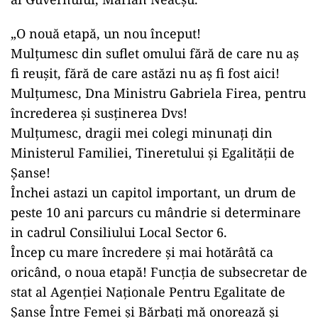
„O nouă etapă, un nou început!
Mulțumesc din suflet omului fără de care nu aș
fi reușit, fără de care astăzi nu aș fi fost aici!
Mulțumesc, Dna Ministru Gabriela Firea, pentru
încrederea și susținerea Dvs!
Mulțumesc, dragii mei colegi minunați din
Ministerul Familiei, Tineretului și Egalității de
Șanse!
Închei astazi un capitol important, un drum de
peste 10 ani parcurs cu mândrie si determinare
in cadrul Consiliului Local Sector 6.
Încep cu mare încredere și mai hotărâtă ca
oricând, o noua etapă! Funcția de subsecretar de
stat al Agenției Naționale Pentru Egalitate de
Șanse Între Femei și Bărbați mă onorează și