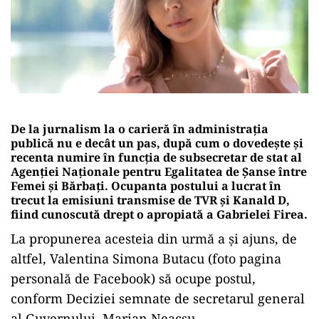
De la jurnalism la o carieră în administrația
publică nu e decât un pas, după cum o dovedește și
recenta numire în funcția de subsecretar de stat al
Agenției Naționale pentru Egalitatea de Șanse între
Femei și Bărbați. Ocupanta postului a lucrat în
trecut la emisiuni transmise de TVR și Kanald D,
fiind cunoscută drept o apropiată a Gabrielei Firea.
La propunerea acesteia din urmă a și ajuns, de
altfel, Valentina Simona Butacu (foto pagina
personală de Facebook) să ocupe postul,
conform Deciziei semnate de secretarul general
al Guvernului, Marian Neacșu.