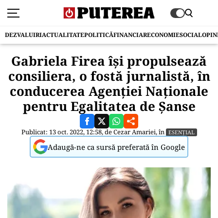
DEZVALUIRI
ACTUALITATE
POLITICĂ
FINANCIAR
ECONOMIE
SOCIAL
OPIN
Gabriela Firea își propulsează
consiliera, o fostă jurnalistă, în
conducerea Agenției Naționale
pentru Egalitatea de Șanse
Publicat: 13 oct. 2022, 12:58, de
Cezar Amariei
, în
ESENȚIAL
Adaugă-ne ca sursă preferată în Google