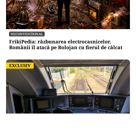
NECONVENTIONAL
FrikiPedia: răzbunarea electrocasnicelor.
Românii îl atacă pe Bolojan cu fierul de călcat
EXCLUSIV
EXCLUSIV
ACTUALITATE