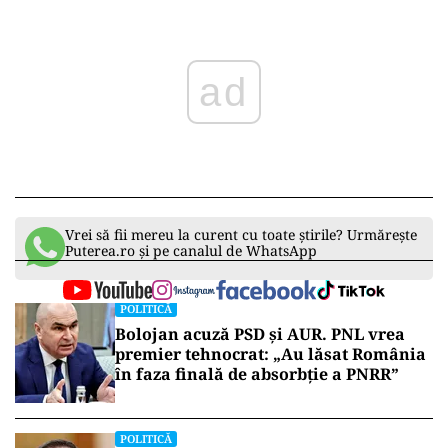
ad
Vrei să fii mereu la curent cu toate știrile? Urmărește
Puterea.ro și pe canalul de WhatsApp
POLITICĂ
Bolojan acuză PSD și AUR. PNL vrea
premier tehnocrat: „Au lăsat România
în faza finală de absorbţie a PNRR”
POLITICĂ