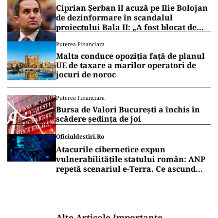
Ciprian Șerban îl acuză pe Ilie Bolojan
de dezinformare în scandalul
proiectului Bala II: „A fost blocat de
Comisia Europeană, nu abandonat”
Puterea Financiara
Malta conduce opoziția față de planul
UE de taxare a marilor operatori de
jocuri de noroc
Puterea Financiara
Bursa de Valori București a închis în
scădere ședința de joi
Oficiuldestiri.ro
Atacurile cibernetice expun
vulnerabilitățile statului român: ANP
repetă scenariul e‑Terra. Ce ascund
comunicările oficiale și cine răspunde
pentru mentenanța IT a instituțiilor
publice
Alte Articole Importante