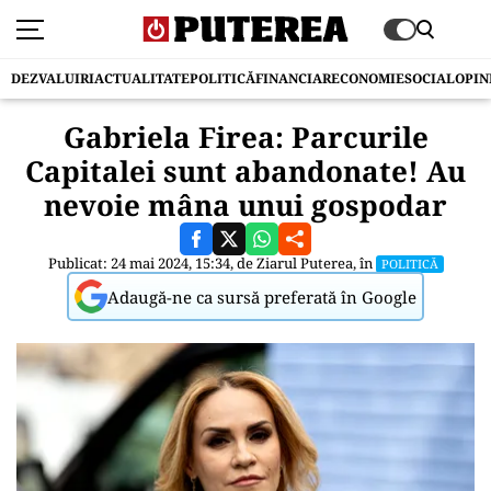
DEZVALUIRI
ACTUALITATE
POLITICĂ
FINANCIAR
ECONOMIE
SOCIAL
OPIN
Gabriela Firea: Parcurile
Capitalei sunt abandonate! Au
nevoie mâna unui gospodar
Publicat: 24 mai 2024, 15:34, de
Ziarul Puterea
, în
POLITICĂ
Adaugă-ne ca sursă preferată în Google