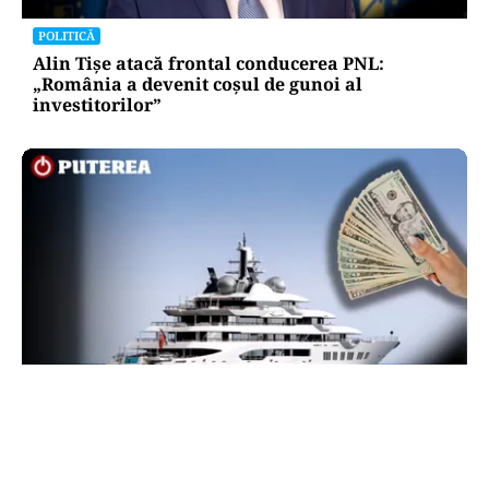
POLITICĂ
Alin Tișe atacă frontal conducerea PNL:
„România a devenit coșul de gunoi al
investitorilor”
INTERNAȚIONAL
Megayahtul Amadea, confiscat de americani de
la un oligarh rus, a fost scos la vânzare. Noul
proprietar a scos din conturi 187 de milioane de