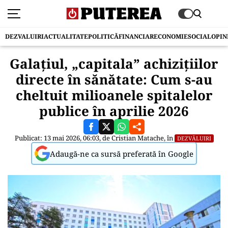
DEZVALUIRI
ACTUALITATE
POLITICĂ
FINANCIAR
ECONOMIE
SOCIAL
OPIN
Galațiul, „capitala” achizițiilor
directe în sănătate: Cum s-au
cheltuit milioanele spitalelor
publice în aprilie 2026
Publicat: 13 mai 2026, 06:03, de
Cristian Matache
, în
DEZVĂLUIRI
Adaugă-ne ca sursă preferată în Google