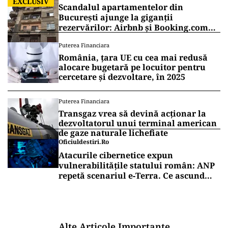
EXCLUSIV
Scandalul apartamentelor din
București ajunge la giganții
rezervărilor: Airbnb și Booking.com
anunță măsuri și cer respectarea legii
Puterea Financiara
România, țara UE cu cea mai redusă
alocare bugetară pe locuitor pentru
cercetare și dezvoltare, în 2025
Puterea Financiara
Transgaz vrea să devină acționar la
dezvoltatorul unui terminal american
de gaze naturale lichefiate
Oficiuldestiri.ro
Atacurile cibernetice expun
vulnerabilitățile statului român: ANP
repetă scenariul e‑Terra. Ce ascund
comunicările oficiale și cine răspunde
pentru mentenanța IT a instituțiilor
publice
Alte Articole Importante