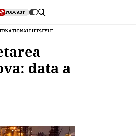
PODCAST
TERNAȚIONAL
LIFESTYLE
etarea
ova: data a