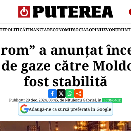
TE
POLITICĂ
FINANCIAR
ECONOMIE
SOCIAL
OPINII
ZVONURI
IN
rom” a anunțat înc
 de gaze către Mold
fost stabilită
Publicat: 29 dec. 2024, 08:45, de
Nitulescu Gabriel
, în
ECONOMIE
Adaugă-ne ca sursă preferată în Google