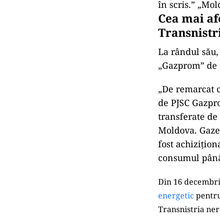
în scris.” „Mol
Cea mai afe
Transnistr
La rândul său,
„Gazprom” de a
„De remarcat c
de PJSC Gazpro
transferate de
Moldova. Gazel
fost achizițio
consumul până 
Din 16 decembrie
energetic
pentru 
Transnistria ne