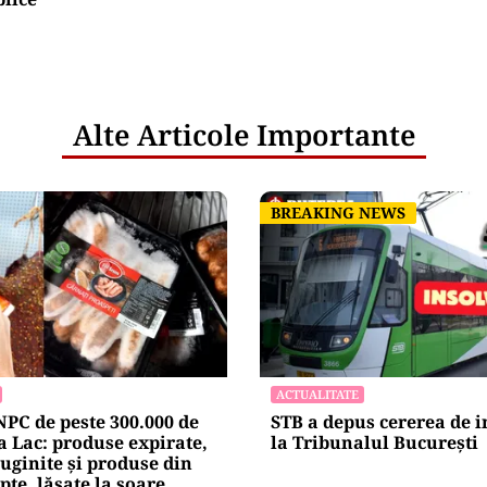
Alte Articole Importante
BREAKING NEWS
BREAKING NEWS
ACTUALITATE
PC de peste 300.000 de
STB a depus cererea de 
ea Lac: produse expirate,
la Tribunalul București
ruginite și produse din
pte, lăsate la soare