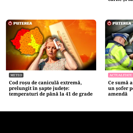
METEO
ACTUALITATE
Cod roșu de caniculă extremă,
Ce sumă a 
prelungit în șapte județe:
un șofer po
temperaturi de până la 41 de grade
amendă