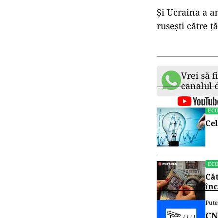
Și Ucraina a a
rusești către 
Vrei să f
canalul
EC
Cel
EC
Cât
înc
Pute
CN