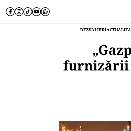
DEZVALUIRI
ACTUALITA
„Gazp
furnizării