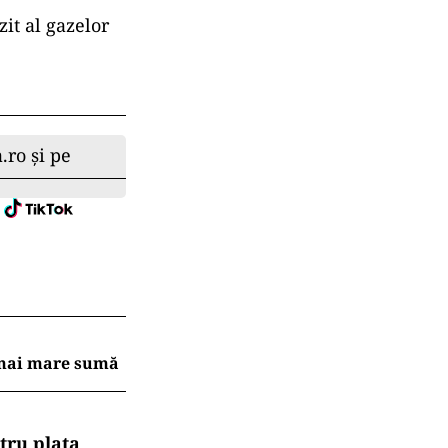
it al gazelor
.ro și pe
a mai mare sumă
tru plata