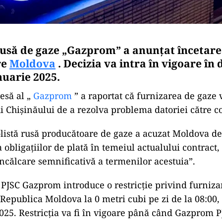
să de gaze „Gazprom” a anunțat încetarea
re
Moldova
. Decizia va intra în vigoare în
anuarie 2025.
esă al „
Gazprom
” a raportat că furnizarea de gaze v
i Chișinăului de a rezolva problema datoriei către 
istă rusă producătoare de gaze a acuzat Moldova de
obligațiilor de plată în temeiul actualului contract,
încălcare semnificativă a termenilor acestuia”.
, PJSC Gazprom introduce o restricție privind furniz
 Republica Moldova la 0 metri cubi pe zi de la 08:00,
2025. Restricția va fi în vigoare până când Gazprom P