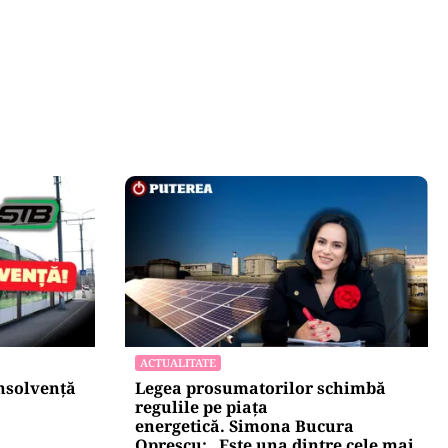
ACTUALITATE
insolvență
Legea prosumatorilor schimbă
regulile pe piața
energetică. Simona Bucura
Oprescu: „Este una dintre cele mai