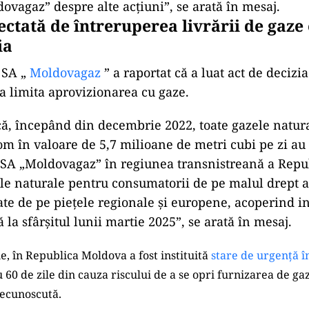
dovagaz” despre alte acțiuni”, se arată în mesaj.
ctată de întreruperea livrării de gaze 
ia
 SA „
Moldovagaz
” a raportat că a luat act de decizi
 limita aprovizionarea cu gaze.
ă, începând din decembrie 2022, toate gazele natura
m în valoare de 5,7 milioane de metri cubi pe zi au 
 SA „Moldovagaz” în regiunea transnistreană a Repub
e naturale pentru consumatorii de pe malul drept al
nate de pe piețele regionale și europene, acoperind i
la sfârșitul lunii martie 2025”, se arată în mesaj.
, în Republica Moldova a fost instituită
stare de urgență î
60 de zile din cauza riscului de a se opri furnizarea de gaz
recunoscută.