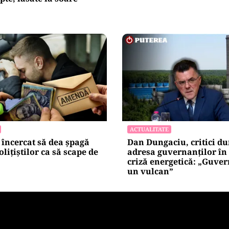
ACTUALITATE
încercat să dea șpagă
Dan Dungaciu, critici du
lițiștilor ca să scape de
adresa guvernanților în
criză energetică: „Guve
un vulcan”