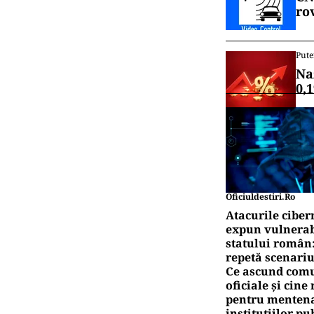
ro
Pute
Na
0,
Oficiuldestiri.ro
Atacurile ciber
expun vulnerabi
statului român
repetă scenariu
Ce ascund comu
oficiale și cin
pentru mentena
instituțiilor pu