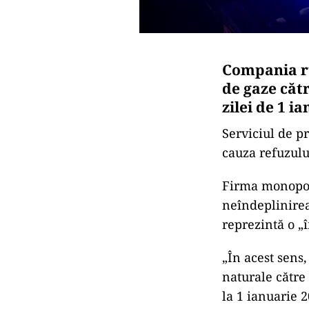
Compania ru
de gaze căt
zilei de 1 i
Serviciul de pr
cauza refuzulu
Firma monopol
neîndeplinirea 
reprezintă o „
„În acest sens
naturale către
la 1 ianuarie 