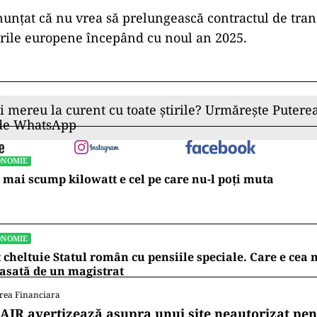
nunțat că nu vrea să prelungească contractul de tranz
țările europene începând cu noul an 2025.
ii mereu la curent cu toate știrile? Urmărește Puterea
 de WhatsApp
ONOMIE
 mai scump kilowatt e cel pe care nu-l poți muta
ONOMIE
 cheltuie Statul român cu pensiile speciale. Care e ce
asată de un magistrat
rea Financiara
AIR avertizează asupra unui site neautorizat pen