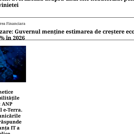
vinietei
rea Financiara
zare: Guvernul menține estimarea de creștere e
1% în 2026
netice
litățile
: ANP
l e‑Terra.
nicările
e răspunde
nța IT a
blice