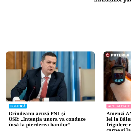
POLITICĂ
ACTUALITATE
Grindeanu acuză PNL și
Amenzi AN
USR: „Intenția unora va conduce
lei la Bâl
însă la pierderea banilor”
frigidere 
carne și la