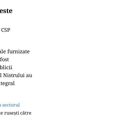
este
a CSP
le furnizate
fost
licii
 Nistrului au
ntegral
n sectorul
e rusești către