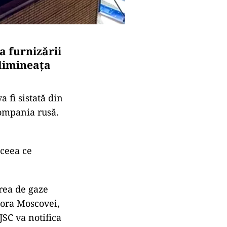
 furnizării
 dimineața
a fi sistată din
compania rusă.
 ceea ce
area de gaze
 ora Moscovei,
JSC va notifica