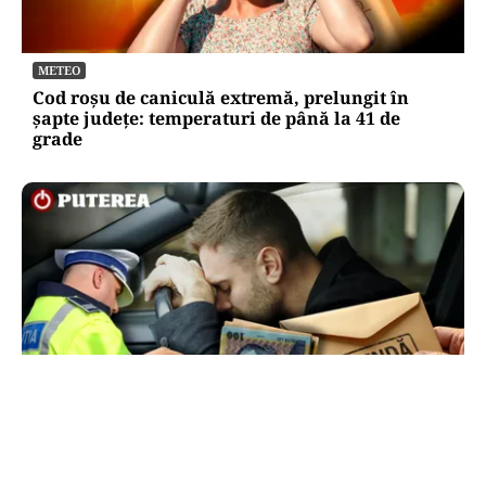
METEO
Cod roșu de caniculă extremă, prelungit în
șapte județe: temperaturi de până la 41 de
grade
ACTUALITATE
Ce sumă a încercat să dea șpagă un șofer