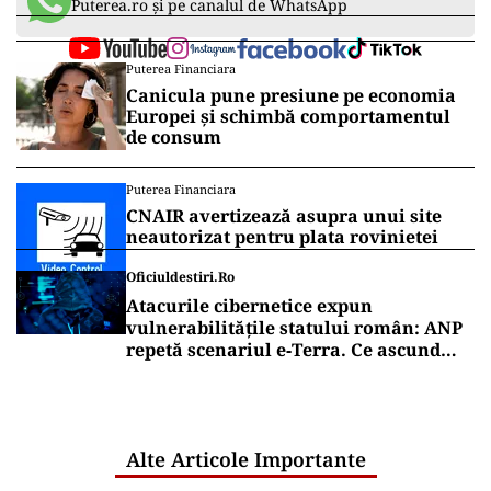
Puterea.ro și pe canalul de WhatsApp
Puterea Financiara
Canicula pune presiune pe economia
Europei și schimbă comportamentul
de consum
Puterea Financiara
CNAIR avertizează asupra unui site
neautorizat pentru plata rovinietei
Oficiuldestiri.ro
Atacurile cibernetice expun
vulnerabilitățile statului român: ANP
repetă scenariul e‑Terra. Ce ascund
comunicările oficiale și cine răspunde
pentru mentenanța IT a instituțiilor
publice
Alte Articole Importante