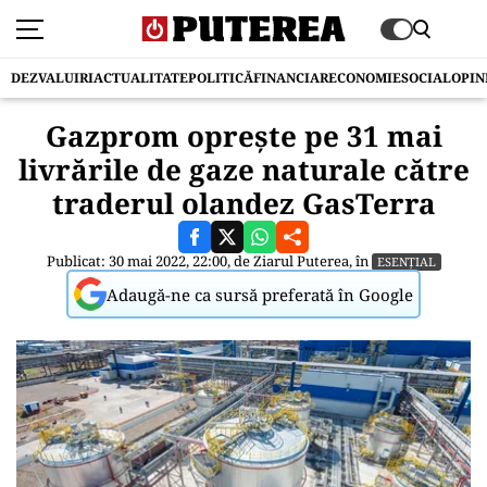
DEZVALUIRI
ACTUALITATE
POLITICĂ
FINANCIAR
ECONOMIE
SOCIAL
OPIN
Gazprom oprește pe 31 mai
livrările de gaze naturale către
traderul olandez GasTerra
Publicat: 30 mai 2022, 22:00, de
Ziarul Puterea
, în
ESENȚIAL
Adaugă-ne ca sursă preferată în Google