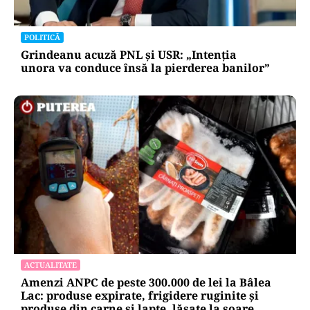
POLITICĂ
Grindeanu acuză PNL și USR: „Intenția
unora va conduce însă la pierderea banilor”
ACTUALITATE
Amenzi ANPC de peste 300.000 de lei la Bâlea
Lac: produse expirate, frigidere ruginite și
produse din carne și lapte, lăsate la soare