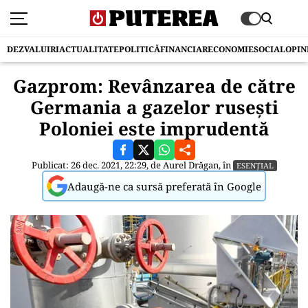
DEZVALUIRI
ACTUALITATE
POLITICĂ
FINANCIAR
ECONOMIE
SOCIAL
OPIN
Gazprom: Revânzarea de către
Germania a gazelor rusești
Poloniei este imprudentă
Publicat: 26 dec. 2021, 22:29, de
Aurel Drăgan
, în
ESENȚIAL
Adaugă-ne ca sursă preferată în Google