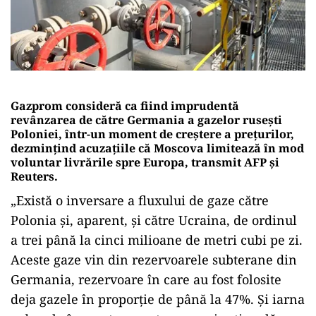
Gazprom consideră ca fiind imprudentă
revânzarea de către Germania a gazelor ruseşti
Poloniei, într-un moment de creştere a preţurilor,
dezminţind acuzaţiile că Moscova limitează în mod
voluntar livrările spre Europa, transmit AFP şi
Reuters.
„Există o inversare a fluxului de gaze către
Polonia şi, aparent, şi către Ucraina, de ordinul
a trei până la cinci milioane de metri cubi pe zi.
Aceste gaze vin din rezervoarele subterane din
Germania, rezervoare în care au fost folosite
deja gazele în proporţie de până la 47%. Şi iarna