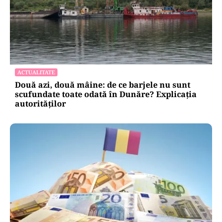
ACTUALITATE
Două azi, două mâine: de ce barjele nu sunt
scufundate toate odată în Dunăre? Explicația
autorităților