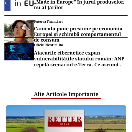
„Made in Europe” în jurul produselor,
nu al țărilor
Puterea Financiara
Canicula pune presiune pe economia
Europei și schimbă comportamentul
de consum
Oficiuldestiri.ro
Atacurile cibernetice expun
vulnerabilitățile statului român: ANP
repetă scenariul e‑Terra. Ce ascund
comunicările oficiale și cine răspunde
pentru mentenanța IT a instituțiilor
publice
Alte Articole Importante