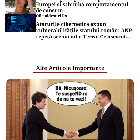
pește sau saramură de crap la Eforie
Nord
TURISM
Unde mergi în vacanță cu familia și
cheltuiești mult mai puțin decât în
Italia sau Spania: bere la 3 euro, cină
completă sub 100 de euro
Puterea Financiara
Țările UE reconfigurează conceptul
„Made in Europe” în jurul produselor,
nu al țărilor
Puterea Financiara
Canicula pune presiune pe economia
Europei și schimbă comportamentul
de consum
Oficiuldestiri.ro
Atacurile cibernetice expun
vulnerabilitățile statului român: ANP
repetă scenariul e‑Terra. Ce ascund
comunicările oficiale și cine răspunde