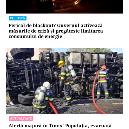
POLITICĂ
Bolojan, între lege și discreție: ce spune despre
declarația de avere a partenerei sale
POLITICĂ
Pericol de blackout? Guvernul activează
măsurile de criză și pregătește limitarea
consumului de energie