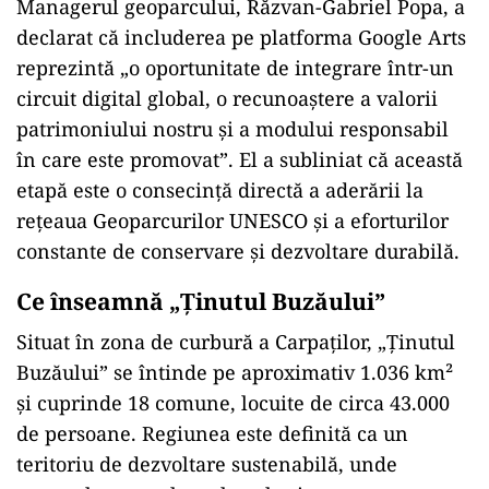
calitate și materiale multimedia cu principalele
atracții ale zonei
: Vulcanii Noroioși, Domurile
de sare, Focurile vii, Trovanții de la Ulmet,
chihlimbarul roșu de la Colți și așezările
rupestre. Totodată, sunt prezentate legende și
mituri transmise din generație în generație,
elemente care ilustrează legătura dintre natură
și cultura locală.
O recunoaștere a statutului UNESCO
Managerul geoparcului, Răzvan-Gabriel Popa, a
declarat că includerea pe platforma Google Arts
reprezintă „o oportunitate de integrare într-un
circuit digital global, o recunoaștere a valorii
patrimoniului nostru și a modului responsabil
în care este promovat”. El a subliniat că această