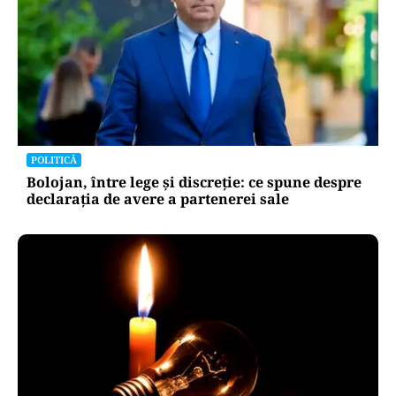
POLITICĂ
PSD atacă USR și PNL după sesizarea la CCR:
„Sacrifică 771 de milioane de euro pentru
Dominic Fritz”