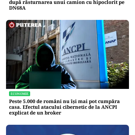
ACTUALITATE
Alertă majoră în Timiș! Populația, evacuată
după răsturnarea unui camion cu hipoclorit pe
DN68A