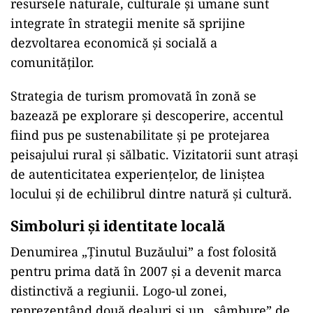
etapă este o consecință directă a aderării la
rețeaua Geoparcurilor UNESCO și a eforturilor
constante de conservare și dezvoltare durabilă.
Ce înseamnă „Ținutul Buzăului”
Situat în zona de curbură a Carpaților, „Ținutul
Buzăului” se întinde pe aproximativ 1.036 km²
și cuprinde 18 comune, locuite de circa 43.000
de persoane. Regiunea este definită ca un
teritoriu de dezvoltare sustenabilă, unde
resursele naturale, culturale și umane sunt
integrate în strategii menite să sprijine
dezvoltarea economică și socială a
comunităților.
Strategia de turism promovată în zonă se