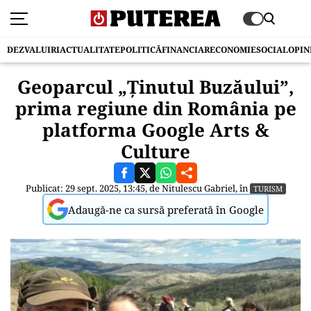
DEZVALUIRI
ACTUALITATE
POLITICĂ
FINANCIAR
ECONOMIE
SOCIAL
OPIN
Geoparcul „Ținutul Buzăului”,
prima regiune din România pe
platforma Google Arts &
Culture
Publicat: 29 sept. 2025, 13:45, de
Nitulescu Gabriel
, în
TURISM
Adaugă-ne ca sursă preferată în Google