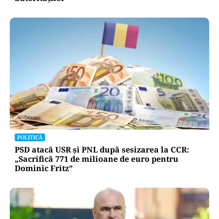
ACTUALITATE
Două azi, două mâine: de ce barjele nu sunt
scufundate toate odată în Dunăre? Explicația
autorităților