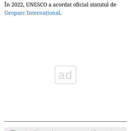
face trimitere la „Focul Viu” și la pasărea
Phoenix, simbol al vieții și al reînnoirii.
De la idee la statut UNESCO
Proiectul de dezvoltare a început în 2007 printr-
un parteneriat între Universitatea din București
și Consiliul Județean Buzău. În timp, inițiativa a
fost susținută prin proiecte internaționale,
precum colaborarea româno-norvegiană din
2014-2017, și a căpătat amploare odată cu
înființarea ONG-ului Asociația Ținutul Buzăului.
În 2022, UNESCO a acordat oficial statutul de
Geoparc Internațional
.