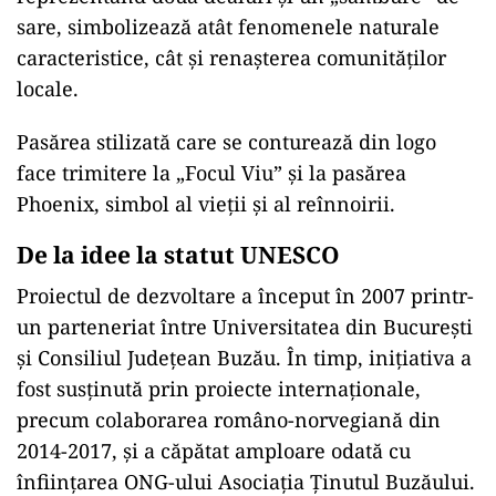
bazează pe explorare și descoperire, accentul
fiind pus pe sustenabilitate și pe protejarea
peisajului rural și sălbatic. Vizitatorii sunt atrași
de autenticitatea experiențelor, de liniștea
locului și de echilibrul dintre natură și cultură.
Simboluri și identitate locală
Denumirea „Ținutul Buzăului” a fost folosită
pentru prima dată în 2007 și a devenit marca
distinctivă a regiunii. Logo-ul zonei,
reprezentând două dealuri și un „sâmbure” de
sare, simbolizează atât fenomenele naturale
caracteristice, cât și renașterea comunităților
locale.
Pasărea stilizată care se conturează din logo