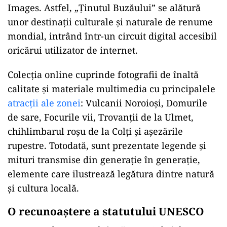
O vitrină digitală globală pentru
patrimoniul buzoian
Potrivit reprezentanților geoparcului, selecția
făcută de Google înseamnă o creștere a
vizibilității internaționale, întrucât regiunile
prezentate pe această platformă beneficiază de
prioritizare în căutările Google Search și Google
Images. Astfel, „Ținutul Buzăului” se alătură
unor destinații culturale și naturale de renume
mondial, intrând într-un circuit digital accesibil
oricărui utilizator de internet.
Colecția online cuprinde fotografii de înaltă