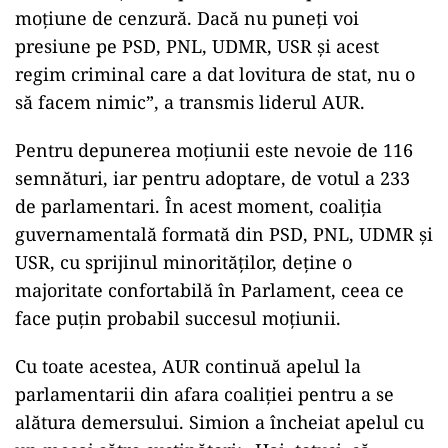
moțiune de cenzură. Dacă nu puneți voi
presiune pe PSD, PNL, UDMR, USR și acest
regim criminal care a dat lovitura de stat, nu o
să facem nimic”, a transmis liderul AUR.
Pentru depunerea moțiunii este nevoie de 116
semnături, iar pentru adoptare, de votul a 233
de parlamentari. În acest moment, coaliția
guvernamentală formată din PSD, PNL, UDMR și
USR, cu sprijinul minorităților, deține o
majoritate confortabilă în Parlament, ceea ce
face puțin probabil succesul moțiunii.
Cu toate acestea, AUR continuă apelul la
parlamentarii din afara coaliției pentru a se
alătura demersului. Simion a încheiat apelul cu