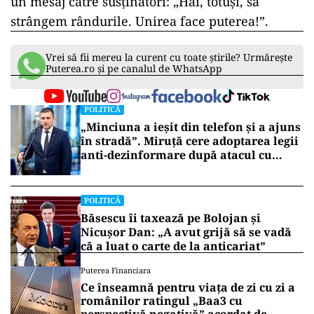
un mesaj către susținători: „Hai, totuși, să
strângem rândurile. Unirea face puterea!”.
Vrei să fii mereu la curent cu toate știrile? Urmărește
Puterea.ro și pe canalul de WhatsApp
POLITICĂ
„Minciuna a ieșit din telefon și a ajuns
în stradă”. Miruță cere adoptarea legii
anti-dezinformare după atacul cu
topoare din Cluj
POLITICĂ
Băsescu îi taxează pe Bolojan și
Nicușor Dan: „A avut grijă să se vadă
că a luat o carte de la anticariat”
Puterea Financiara
Ce înseamnă pentru viața de zi cu zi a
românilor ratingul „Baa3 cu