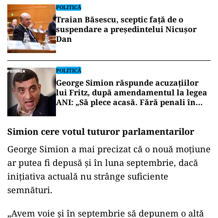
POLITICĂ
Traian Băsescu, sceptic față de o
suspendare a președintelui Nicușor
Dan
POLITICĂ
George Simion răspunde acuzațiilor
lui Fritz, după amendamentul la legea
ANI: „Să plece acasă. Fără penali în
funcții publice”
Simion cere votul tuturor parlamentarilor
George Simion a mai precizat că o nouă moțiune
ar putea fi depusă și în luna septembrie, dacă
inițiativa actuală nu strânge suficiente
semnături.
„Avem voie și în septembrie să depunem o altă