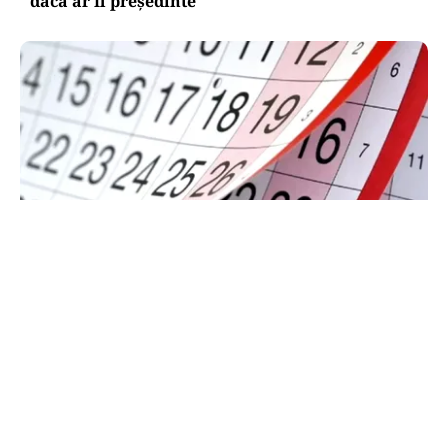
dacă ar fi președinte
SOCIAL
Zile libere rămase în 2026. Când se mai poate
face punte până la finalul anului
TOS
Politica Cookies
Protecția Datelor Personale
Despre Noi
Publicitate
Echipa