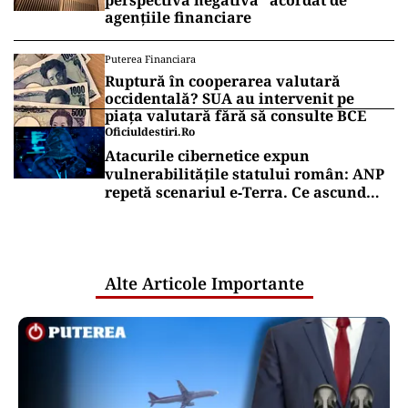
perspectivă negativă” acordat de
agențiile financiare
Puterea Financiara
Ruptură în cooperarea valutară
occidentală? SUA au intervenit pe
piața valutară fără să consulte BCE
Oficiuldestiri.ro
Atacurile cibernetice expun
vulnerabilitățile statului român: ANP
repetă scenariul e‑Terra. Ce ascund
comunicările oficiale și cine răspunde
pentru mentenanța IT a instituțiilor
publice
Alte Articole Importante