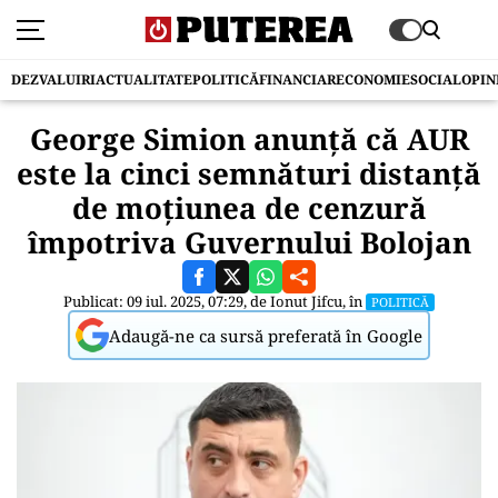
DEZVALUIRI
ACTUALITATE
POLITICĂ
FINANCIAR
ECONOMIE
SOCIAL
OPIN
George Simion anunță că AUR
este la cinci semnături distanță
de moțiunea de cenzură
împotriva Guvernului Bolojan
Publicat: 09 iul. 2025, 07:29, de
Ionut Jifcu
, în
POLITICĂ
Adaugă-ne ca sursă preferată în Google