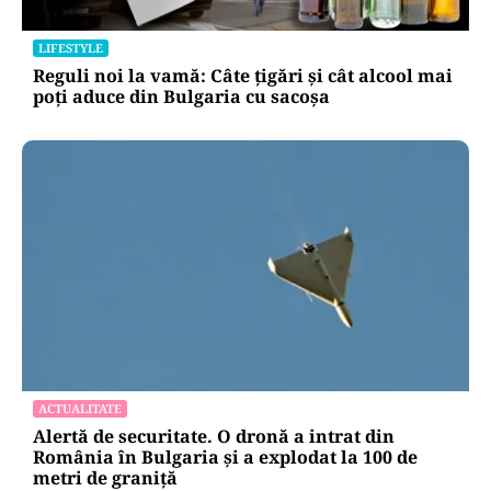
Radu Miruță acuză un blocaj în Armata
Română: „Sunt oameni cu putere de decizie
care se pun de-a curmezișul”
LIFESTYLE
Reguli noi la vamă: Câte țigări și cât alcool mai
poți aduce din Bulgaria cu sacoșa