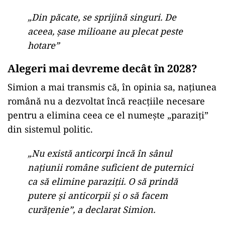
„Nu contest susținerea pentru Ucraina
și Republica Moldova. Dar pe spatele
cui? Dacă românii tăi nu au ce mânca,
dacă o treime din copiii României sunt
în risc de sărăcie, tu ajungi să îi sprijini
pe alții? De ce?”, a întrebat retoric
liderul AUR.
Simion a remarcat că migrația masivă a
românilor este o consecință directă a politicilor
guvernamentale:
„Din păcate, se sprijină singuri. De
aceea, șase milioane au plecat peste
hotare”
Alegeri mai devreme decât în 2028?