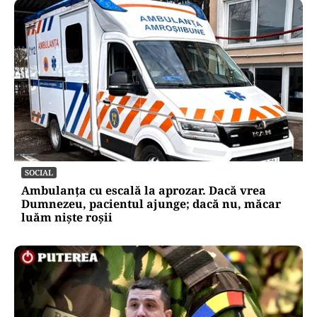
LIFESTYLE
Ce se pune la rădăcina leușteanului ca să
crească de doi metri. Calendarul care îți
dublează recolta de frunze