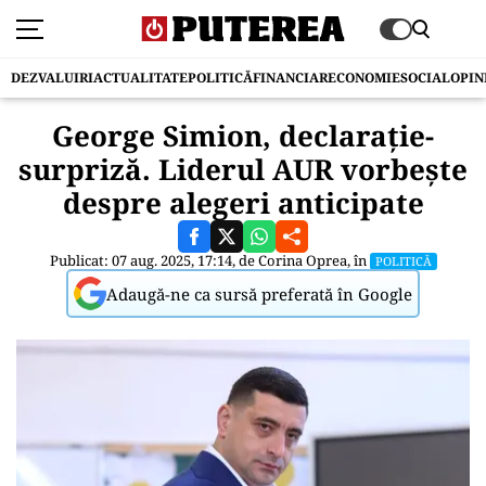
DEZVALUIRI
ACTUALITATE
POLITICĂ
FINANCIAR
ECONOMIE
SOCIAL
OPIN
George Simion, declarație-
surpriză. Liderul AUR vorbește
despre alegeri anticipate
Publicat: 07 aug. 2025, 17:14, de
Corina Oprea
, în
POLITICĂ
Adaugă-ne ca sursă preferată în Google