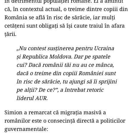
POLITICĂ
„Întâlnirile ascunse ale șacalilor
politicii românești”- Victor Negrescu
acuză o apropiere între PNL și AUR
Sprijin extern și nevoi interne
Simion a abordat și tema sprijinului acordat de
România Ucrainei și Republicii Moldova,
susținând că ajutorul extern nu ar trebui să vină
în detrimentul populației române. El a amintit
că, în contextul actual, o treime dintre copiii din
România se află în risc de sărăcie, iar mulți
cetățeni sunt obligați să își caute traiul în afara
țării.