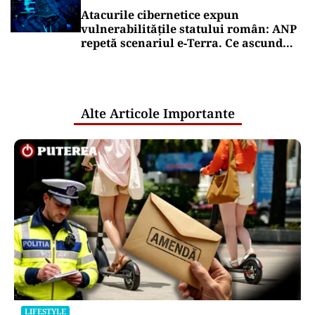
Nicușor Dan, după decizia Moody’s. Ce
câștigă românii din decizia agenției de
rating: „Perspectiva rămâne
rezervată”
Puterea Financiara
România intră în jocul marilor puteri
pentru uraniul blocat în Niger. Miza:
un stoc de peste 1.000 de tone
Puterea Financiara
Impactul economic al verii infernale
europene: căldura extremă începe să
lovească direct economia
Oficiuldestiri.ro
Atacurile cibernetice expun
vulnerabilitățile statului român: ANP
repetă scenariul e‑Terra. Ce ascund
comunicările oficiale și cine răspunde
pentru mentenanța IT a instituțiilor
publice