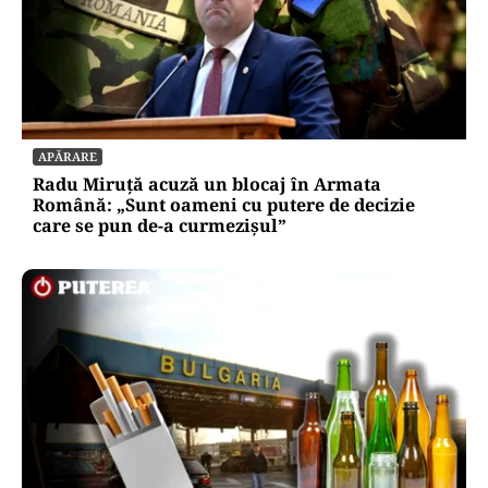
SOCIAL
Ambulanța cu escală la aprozar. Dacă vrea
Dumnezeu, pacientul ajunge; dacă nu, măcar
luăm niște roșii
APĂRARE