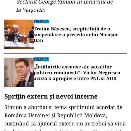
august 2025, doar ideea unor măsuri de
austeritate — cum ar fi creșterea taxelor, tăieri
sau reduceri bugetare — ar fi generat efecte
economice negative. În acest context, îi acuză
pe guvernanți că au contribuit la instalarea
recesiunii.
„Au promis că nu vor face acest lucru.
Însă doar ideea că vor fi tăieri,
reduceri, creșteri de taxe generează
recesiune. De aceea îi învinuiesc”, a
declarat George Simion în interviul de
la Varșovia.
POLITICĂ
Traian Băsescu, sceptic față de o
suspendare a președintelui Nicușor
Dan