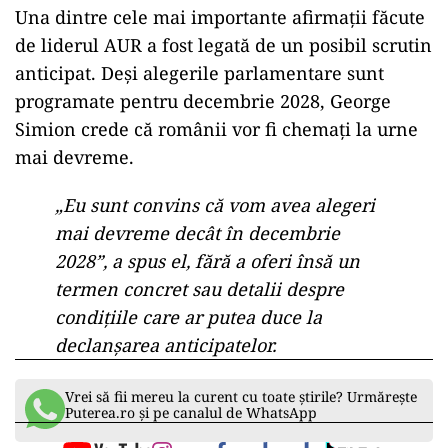
Simion a mai transmis că, în opinia sa, națiunea
română nu a dezvoltat încă reacțiile necesare
pentru a elimina ceea ce el numește „paraziți”
din sistemul politic.
„Nu există anticorpi încă în sânul
națiunii române suficient de puternici
ca să elimine paraziții. O să prindă
putere și anticorpii și o să facem
curățenie”, a declarat Simion.
Una dintre cele mai importante afirmații făcute
de liderul AUR a fost legată de un posibil scrutin
anticipat. Deși alegerile parlamentare sunt
programate pentru decembrie 2028, George
Simion crede că românii vor fi chemați la urne