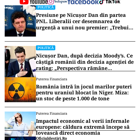
mai devreme.
„Eu sunt convins că vom avea alegeri
mai devreme decât în decembrie
2028”, a spus el, fără a oferi însă un
termen concret sau detalii despre
condițiile care ar putea duce la
declanșarea anticipatelor.
Vrei să fii mereu la curent cu toate știrile? Urmărește
Puterea.ro și pe canalul de WhatsApp
POLITICĂ
Presiune pe Nicușor Dan din partea
PNL. Liberalii cer desemnarea de
urgență a unui nou premier: „Trebuie
să iasă fum alb de la Cotroceni!”
POLITICĂ