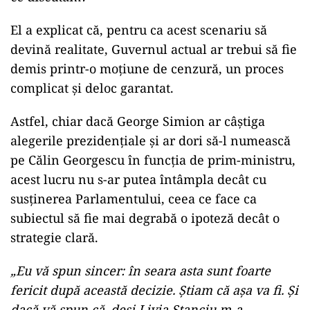
El a explicat că, pentru ca acest scenariu să
devină realitate, Guvernul actual ar trebui să fie
demis printr-o moțiune de cenzură, un proces
complicat și deloc garantat.
Astfel, chiar dacă George Simion ar câștiga
alegerile prezidențiale și ar dori să-l numească
pe Călin Georgescu în funcția de prim-ministru,
acest lucru nu s-ar putea întâmpla decât cu
susținerea Parlamentului, ceea ce face ca
subiectul să fie mai degrabă o ipoteză decât o
strategie clară.
„Eu vă spun sincer: în seara asta sunt foarte
fericit după această decizie. Ştiam că aşa va fi. Şi
dacă vă spun că, deşi Livia Stanciu m-a