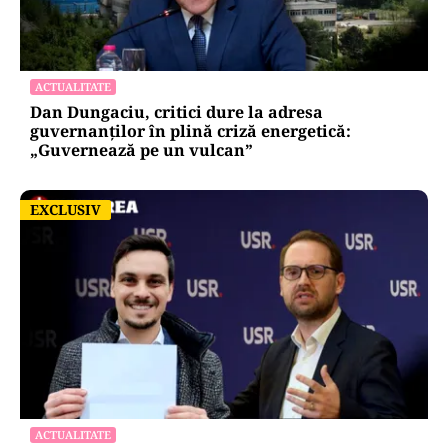
ACTUALITATE
Dan Dungaciu, critici dure la adresa
guvernanților în plină criză energetică:
„Guvernează pe un vulcan”
EXCLUSIV
EXCLUSIV
ACTUALITATE