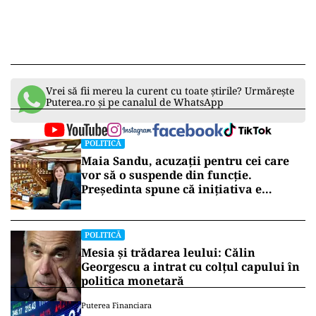
Vrei să fii mereu la curent cu toate știrile? Urmărește
Puterea.ro și pe canalul de WhatsApp
POLITICĂ
Maia Sandu, acuzații pentru cei care
vor să o suspende din funcție.
Președinta spune că inițiativa e
coordonată de Rusia
POLITICĂ
Mesia și trădarea leului: Călin
Georgescu a intrat cu colțul capului în
politica monetară
Puterea Financiara