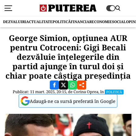
DEZVALUIRI
ACTUALITATE
POLITICĂ
FINANCIAR
ECONOMIE
SOCIAL
OPIN
George Simion, opțiunea AUR
pentru Cotroceni: Gigi Becali
dezvăluie înțelegerile din
partid ajunge în turul doi și
chiar poate câștiga președinția
Publicat: 11 mart. 2025, 20:15, de
Corina Oprea
, în
POLITICĂ
Adaugă-ne ca sursă preferată în Google