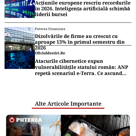
Acțiunile europene rescriu recordurile
în 2026. Inteligența artificială schimbă
liderii bursei
Puterea Financiara
Dizolvările de firme au crescut cu
aproape 13% în primul semestru din
2026
Oficiuldestiri.ro
Atacurile cibernetice expun
vulnerabilitățile statului român: ANP
repetă scenariul e‑Terra. Ce ascund
comunicările oficiale și cine răspunde
pentru mentenanța IT a instituțiilor
publice
Alte Articole Importante