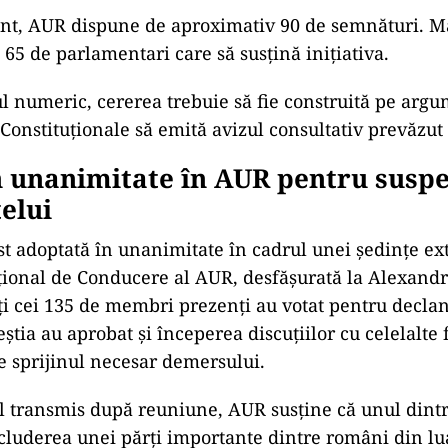
t, AUR dispune de aproximativ 90 de semnături. Ma
 65 de parlamentari care să susțină inițiativa.
l numeric, cererea trebuie să fie construită pe argu
 Constituționale să emită avizul consultativ prevăzut 
n unanimitate în AUR pentru susp
elui
st adoptată în unanimitate în cadrul unei ședințe ex
țional de Conducere al AUR, desfășurată la Alexandri
i cei 135 de membri prezenți au votat pentru decla
știa au aprobat și începerea discuțiilor cu celelalte f
e sprijinul necesar demersului.
 transmis după reuniune, AUR susține că unul dintr
cluderea unei părți importante dintre români din lua