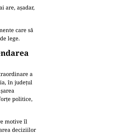
i are, așadar,
mente care să
de lege.
endarea
traordinare a
a, în județul
nșarea
orțe politice,
e motive îl
rea deciziilor