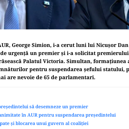
AUR, George Simion, i-a cerut luni lui Nicușor Dan
e urgență un premier și i-a solicitat premierului
răsească Palatul Victoria. Simultan, formațiunea
mnăturilor pentru suspendarea șefului statului,
ai are nevoie de 65 de parlamentari.
 președintelui să desemneze un premier
nanimitate în AUR pentru suspendarea președintelui
pate și blocarea unui guvern al coaliției