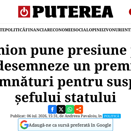
TE
POLITICĂ
FINANCIAR
ECONOMIE
SOCIAL
OPINII
ZVONURI
IN
mion pune presiune 
desemneze un prem
mnături pentru su
șefului statului
Publicat: 06 iul. 2026, 15:31, de
Andreea Pavaloiu
, în
POLITICĂ
Adaugă-ne ca sursă preferată în Google