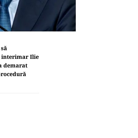
 să
 interimar Ilie
 a demarat
 procedură