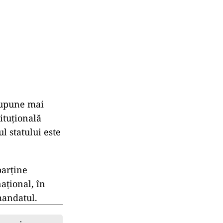
esupune mai
ituțională
l statului este
parține
național, în
mandatul.