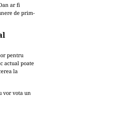
Dan ar fi
unere de prim-
al
lor pentru
ic actual poate
cerea la
u vor vota un