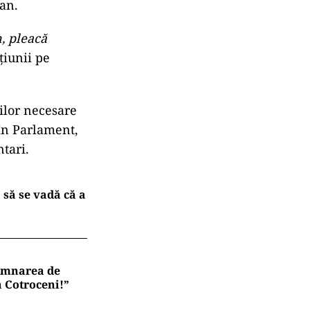
jan.
, pleacă
țiunii pe
ilor necesare
în Parlament,
tari.
 să se vadă că a
semnarea de
a Cotroceni!”