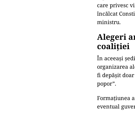
care privesc v
încălcat Const
ministru.
Alegeri a
coaliției
În aceeași șed
organizarea ale
fi depășit doa
popor”.
Formațiunea a 
eventual guver