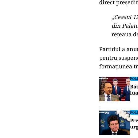
direct președi
„
Ceasul 1
din Palatu
rețeaua de
Partidul a anu
pentru suspend
formațiunea tr
POLI
Băs
lua
POLI
Pre
urg