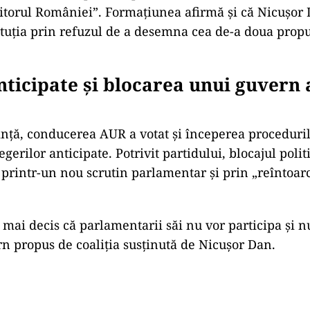
iitorul României”. Formațiunea afirmă și că Nicușor 
ituția prin refuzul de a desemna cea de-a doua prop
nticipate și blocarea unui guvern 
ință, conducerea AUR a votat și începerea proceduri
gerilor anticipate. Potrivit partidului, blocajul polit
r printr-un nou scrutin parlamentar și prin „reîntoar
mai decis că parlamentarii săi nu vor participa și n
n propus de coaliția susținută de Nicușor Dan.