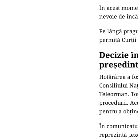
În acest momen
nevoie de încă
Pe lângă pragu
permită Curții
Decizie î
președint
Hotărârea a fo
Consiliului Na
Teleorman. Toț
procedurii. Ace
pentru a obțin
În comunicatul
reprezintă „ex