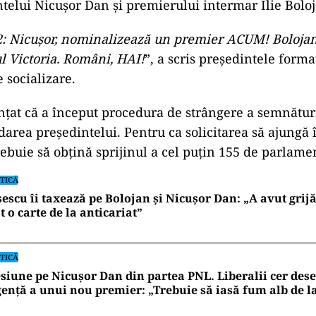
ntelui Nicușor Dan și premierului intermar Ilie Bolo
2: Nicușor, nominalizează un premier ACUM! Bolojan
l Victoria. Români, HAI!
”, a scris președintele forma
 socializare.
nțat că a început procedura de strângere a semnătur
area președintelui. Pentru ca solicitarea să ajungă 
ebuie să obțină sprijinul a cel puțin 155 de parlamen
TICĂ
escu îi taxează pe Bolojan și Nicușor Dan: „A avut grijă
t o carte de la anticariat”
TICĂ
siune pe Nicușor Dan din partea PNL. Liberalii cer de
ență a unui nou premier: „Trebuie să iasă fum alb de l