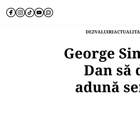
DEZVALUIRI
ACTUALITA
George Si
Dan să 
adună se