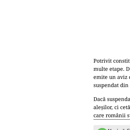
Potrivit const
multe etape. D
emite un aviz c
suspendat din 
Dacă suspendar
aleșilor, ci ce
care românii s