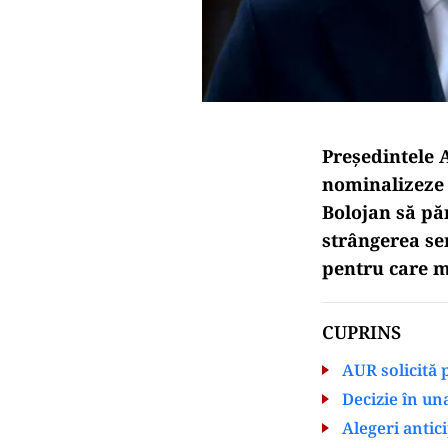
Președintele 
nominalizeze d
Bolojan să pă
strângerea se
pentru care m
CUPRINS
AUR solicită
Decizie în u
Alegeri antici