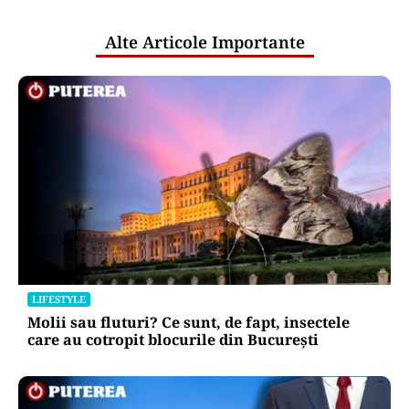
românilor ratingul „Baa3 cu
perspectivă negativă” acordat de
agențiile financiare
Puterea Financiara
Ruptură în cooperarea valutară
occidentală? SUA au intervenit pe
piața valutară fără să consulte BCE
Oficiuldestiri.ro
Atacurile cibernetice expun
vulnerabilitățile statului român: ANP
repetă scenariul e‑Terra. Ce ascund
comunicările oficiale și cine răspunde
pentru mentenanța IT a instituțiilor
publice
Alte Articole Importante