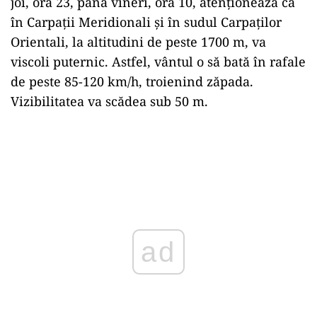
Un cod galben de ninsoare viscolită ce începe
joi, ora 23.00, și se termină vineri, ora 15.00,
anunță că în Carpații Meridionali și în
majoritatea Carpaților Orientali, vântul va avea
intensificări, cu viteze de 50-70 km/h. La
altitudini mai mari de 1700 m, rafalele vor
depăși 70-85 km/h, viscolind zăpada.
Vizibilitatea va fi sub 100 m.
Codul portocaliu de viscol puternic, valabil de
joi, ora 23, până vineri, ora 10, atenționează că
în Carpații Meridionali și în sudul Carpaților
Orientali, la altitudini de peste 1700 m, va
viscoli puternic. Astfel, vântul o să bată în rafale
de peste 85-120 km/h, troienind zăpada.
Vizibilitatea va scădea sub 50 m.