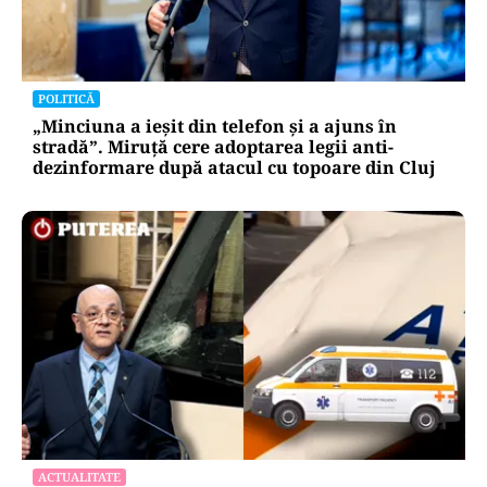
INTERNAȚIONAL
Cel mai bătrân președinte din lume a plecat în
concediu și a uitat să se întoarcă. Are 93 de ani
POLITICĂ
„Minciuna a ieșit din telefon și a ajuns în
stradă”. Miruță cere adoptarea legii anti-