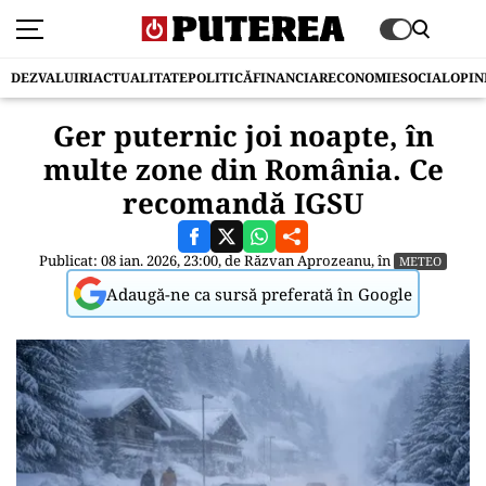
DEZVALUIRI
ACTUALITATE
POLITICĂ
FINANCIAR
ECONOMIE
SOCIAL
OPIN
Ger puternic joi noapte, în
multe zone din România. Ce
recomandă IGSU
Publicat: 08 ian. 2026, 23:00, de
Răzvan Aprozeanu
, în
METEO
Adaugă-ne ca sursă preferată în Google