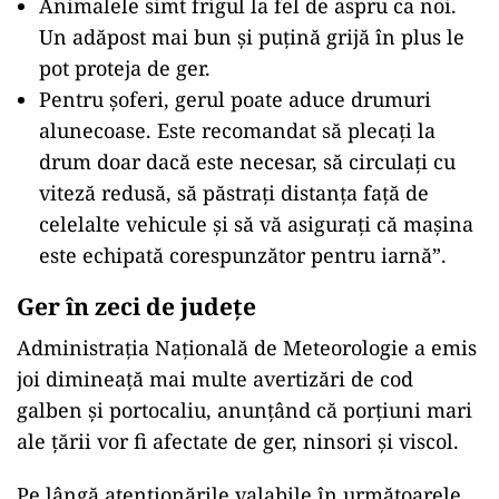
pentru această noapte, până mâine:
„Este o noapte în care e bine să rămâneți mai
mult la adăpost. Hainele groase, puse în
straturi, căciula și mănușile devin aliați de
încredere pentru oricine trebuie să iasă din
locuință.
În case, e important să aveți grijă la sursele
de încălzire și să vă asigurați că totul
funcționează în siguranță. Nu folosiți sobe cu
improvizații și nu adormiți cu focul aprins.
Animalele simt frigul la fel de aspru ca noi.
Un adăpost mai bun și puțină grijă în plus le
pot proteja de ger.
Pentru șoferi, gerul poate aduce drumuri
alunecoase. Este recomandat să plecați la
drum doar dacă este necesar, să circulați cu