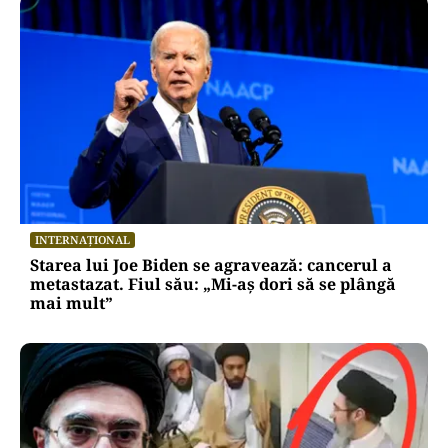
SĂNĂTATE
Seva de smochin: lucruri pe care nu le știai
despre lichidul alb din ramuri. Ce spun studiile
despre beneficiile ei