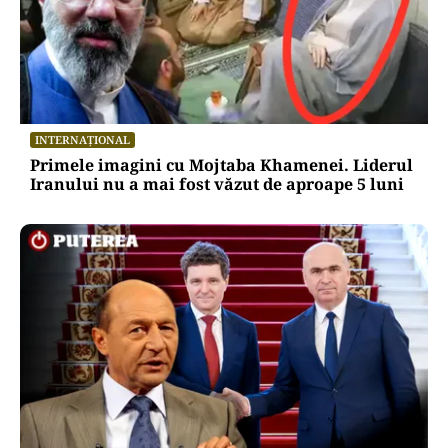
INTERNAȚIONAL
Starea lui Joe Biden se agravează: cancerul a
metastazat. Fiul său: „Mi-aș dori să se plângă
mai mult”
INTERNAȚIONAL