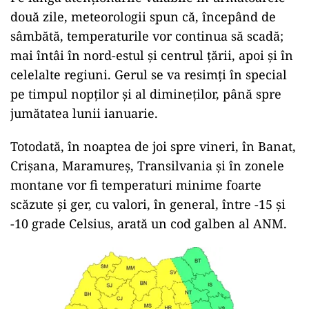
viteză redusă, să păstrați distanța față de
celelalte vehicule și să vă asigurați că mașina
este echipată corespunzător pentru iarnă”.
Ger în zeci de județe
Administrația Națională de Meteorologie a emis
joi dimineață mai multe avertizări de cod
galben și portocaliu, anunțând că porțiuni mari
ale țării vor fi afectate de ger, ninsori și viscol.
Pe lângă atenționările valabile în următoarele
două zile, meteorologii spun că, începând de
sâmbătă, temperaturile vor continua să scadă;
mai întâi în nord-estul și centrul țării, apoi și în
celelalte regiuni. Gerul se va resimți în special
pe timpul nopților și al dimineților, până spre