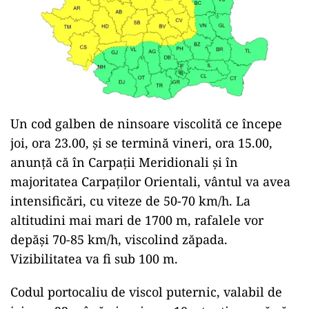
jumătatea lunii ianuarie.
Totodată, în noaptea de joi spre vineri, în Banat,
Crișana, Maramureș, Transilvania și în zonele
montane vor fi temperaturi minime foarte
scăzute și ger, cu valori, în general, între -15 și
-10 grade Celsius, arată un cod galben al ANM.