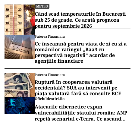
Olteniei, sudul Munteniei și al Dobrogei, plus
nordul și estul Moldovei. Vântul va sufla cu
putere, atingând viteze de 50-70 km/h.
Vrei să fii mereu la curent cu toate știrile? Urmărește
Puterea.ro și pe canalul de WhatsApp
METEO
Val de căldură extremă în România.
Cupolă de foc în toată țara și
temperaturi de peste 38 de grade
METEO
Când scad temperaturile în București
sub 25 de grade. Ce arată prognoza
pentru septembrie 2026
Puterea Financiara
Ce înseamnă pentru viața de zi cu zi a