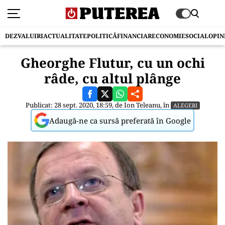
DEZVALUIRI
ACTUALITATE
POLITICĂ
FINANCIAR
ECONOMIE
SOCIAL
OPIN
Gheorghe Flutur, cu un ochi
râde, cu altul plânge
Publicat: 28 sept. 2020, 18:59, de
Ion Teleanu
, în
ALEGERI
Adaugă-ne ca sursă preferată în Google