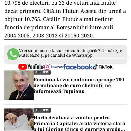
10.798 de electori, cu 33 de voturi mai multe
decât primarul Cătălin Flutur. Acesta din urmă a
obținut 10.765. Cătălin Flutur a mai deținut
funcția de primar al Botoșaniului între anii
2004-2008, 2008-2012 și 20160-2020.
Vrei să fii mereu la curent cu toate știrile? Urmărește
Puterea.ro și pe canalul de WhatsApp
ALEGERI
România la vot continuu: aproape 700
de milioane de euro cheltuiți, ne
informează Țuțuianu
ALEGERI
Harta detaliată a votului pentru
Primăria Capitalei arată victoria clară
a lui Ciprian Ciucu și surpriza produsă