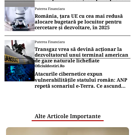
de Anca Alexandrescu
Puterea Financiara
România, țara UE cu cea mai redusă
alocare bugetară pe locuitor pentru
cercetare și dezvoltare, în 2025
Puterea Financiara
Transgaz vrea să devină acționar la
dezvoltatorul unui terminal american
de gaze naturale lichefiate
Oficiuldestiri.ro
Atacurile cibernetice expun
vulnerabilitățile statului român: ANP
repetă scenariul e‑Terra. Ce ascund
comunicările oficiale și cine răspunde
pentru mentenanța IT a instituțiilor
publice
Alte Articole Importante