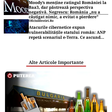
Moody’s menține ratingul României la
Baa3, dar păstrează perspectiva
negativă. Negrescu: România „nu a
câștigat nimic, a evitat o pierdere”
Oficiuldestiri.ro
Atacurile cibernetice expun
vulnerabilitățile statului român: ANP
repetă scenariul e‑Terra. Ce ascund
comunicările oficiale și cine răspunde
pentru mentenanța IT a instituțiilor
publice
Alte Articole Importante