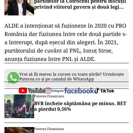
partidelor la Cotroceni pentru discuții
privind viitorul guvern și două legi
importante (surse)
ALDE a intenționat să fuzioneze în 2020 cu PRO
România dar fuziunea între cele două partide s-
a întrerupt, după eșecul din alegeri. În 2021,
purtătorului de cuvânt al PNL, Ionuț Stroe,
anunța fuziunea între PNL și ALDE.
Vrei să fii mereu la curent cu toate știrile? Urmărește
Puterea.ro și pe canalul de WhatsApp
Puterea Financiara
BVB încheie săptămâna pe minus. BET
a pierdut 0,56%
Puterea Financiara