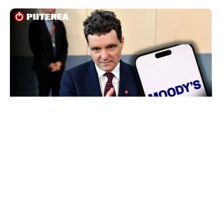
POLITICĂ
Nicușor Dan, după decizia Moody’s. Ce câștigă
românii din decizia agenției de rating:
„Perspectiva rămâne rezervată”
TOS
Politica Cookies
Protecția Datelor Personale
Despre Noi
Publicitate
Echipa