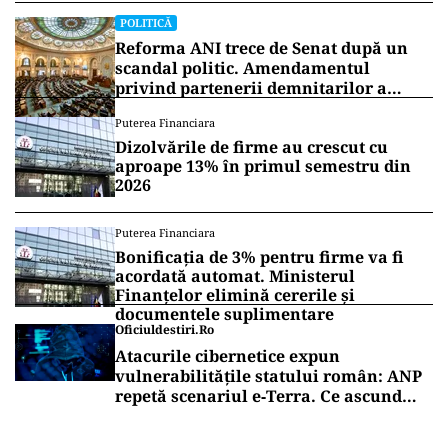
POLITICĂ
Reforma ANI trece de Senat după un
scandal politic. Amendamentul
privind partenerii demnitarilor a
inflamat dezbaterile
Puterea Financiara
Dizolvările de firme au crescut cu
aproape 13% în primul semestru din
2026
Puterea Financiara
Bonificația de 3% pentru firme va fi
acordată automat. Ministerul
Finanțelor elimină cererile și
documentele suplimentare
Oficiuldestiri.ro
Atacurile cibernetice expun
vulnerabilitățile statului român: ANP
repetă scenariul e‑Terra. Ce ascund
comunicările oficiale și cine răspunde
pentru mentenanța IT a instituțiilor