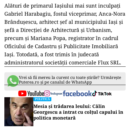
Alături de primarul Iaşiului mai sunt inculpaţi
Gabriel Harabagiu, fostul viceprimar, Anca-Nora
Brânduşescu, arhitect şef al municipiului Iaşi şi
şefă a Direcţiei de Arhitectură şi Urbanism,
precum şi Mariana Popa, registrator în cadrul
Oficiului de Cadastru şi Publicitate Imobiliară
Iaşi. Totodată, a fost trimis în judecată
administratorul societăţii comerciale Flux SRL.
Vrei să fii mereu la curent cu toate știrile? Urmărește
Puterea.ro și pe canalul de WhatsApp
POLITICĂ
Mesia și trădarea leului: Călin
Georgescu a intrat cu colțul capului în
politica monetară