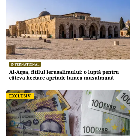
INTERNAȚIONAL
Al-Aqsa, fitilul Ierusalimului: o luptă pentru
câteva hectare aprinde lumea musulmană
EXCLUSIV
EXCLUSIV