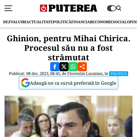
DEZVALUIRI
ACTUALITATE
POLITICĂ
FINANCIAR
ECONOMIE
SOCIAL
OPIN
Ghinion, pentru Mihai Chirica.
Procesul său nu a fost
strămutat
Publicat: 08 dec. 2023, 08:45, de
Florentin Lucaniuc
, în
POLITICĂ
Adaugă-ne ca sursă preferată în Google