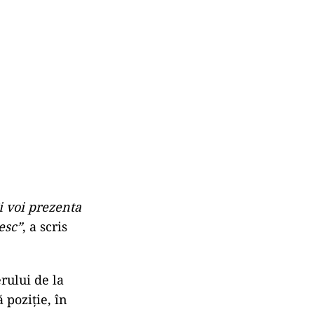
îi voi prezenta
esc”
, a scris
rului de la
 poziţie, în