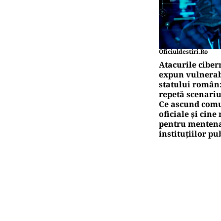
Oficiuldestiri.ro
Atacurile ciber
expun vulnerabi
statului român
repetă scenariu
Ce ascund comu
oficiale și cin
pentru mentena
instituțiilor pu