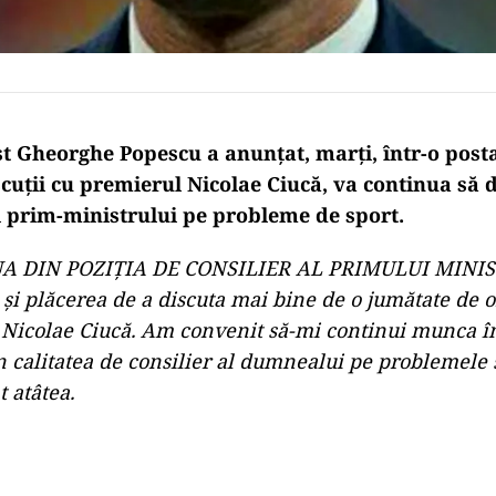
st Gheorghe Popescu a anunţat, marţi, într-o posta
cuţii cu premierul Nicolae Ciucă, va continua să d
al prim-ministrului pe probleme de sport.
A DIN POZIŢIA DE CONSILIER AL PRIMULUI MINIS
 şi plăcerea de a discuta mai bine de o jumătate de
 Nicolae Ciucă. Am convenit să-mi continui munca î
 calitatea de consilier al dumnealui pe problemele s
 atâtea.
Play