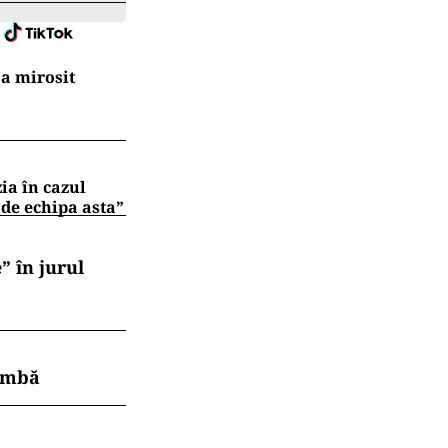
a mirosit
zia în cazul
 de echipa asta”
” în jurul
himbă