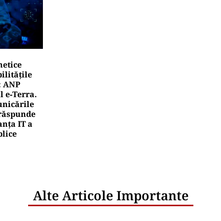
netice
litățile
: ANP
l e‑Terra.
nicările
e răspunde
nța IT a
blice
Alte Articole Importante