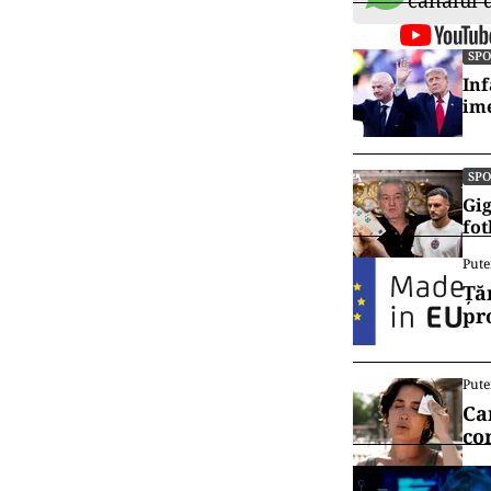
canalul
SP
Inf
ime
SP
Gig
fot
Pute
Ță
pr
Pute
Ca
co