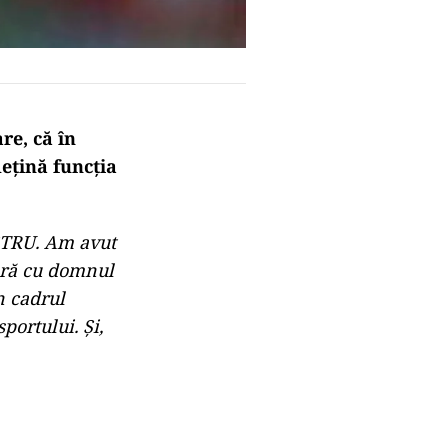
re, că în
eţină funcţia
TRU. Am avut
 oră cu domnul
n cadrul
portului. Şi,