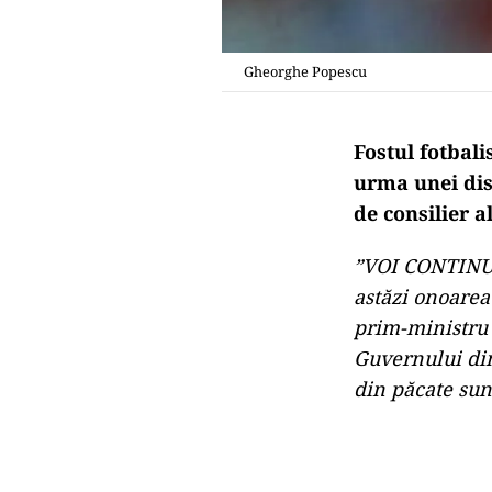
Gheorghe Popescu
Fostul fotbali
urma unei dis
de consilier 
”VOI CONTINU
astăzi onoarea
prim-ministru
Guvernului din
din păcate sunt