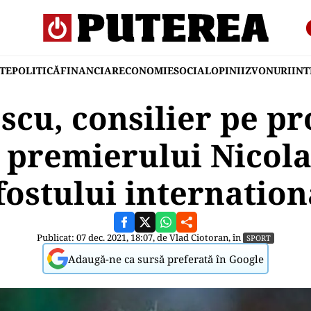
TE
POLITICĂ
FINANCIAR
ECONOMIE
SOCIAL
OPINII
ZVONURI
IN
scu, consilier pe p
l premierului Nicola
fostului internatio
Publicat: 07 dec. 2021, 18:07, de
Vlad Ciotoran
, în
SPORT
Adaugă-ne ca sursă preferată în Google