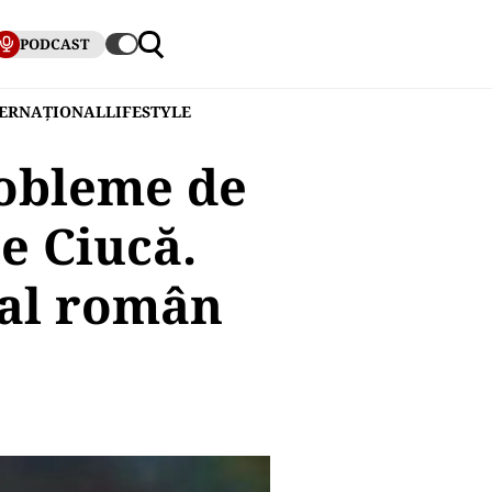
PODCAST
TERNAȚIONAL
LIFESTYLE
robleme de
e Ciucă.
nal român