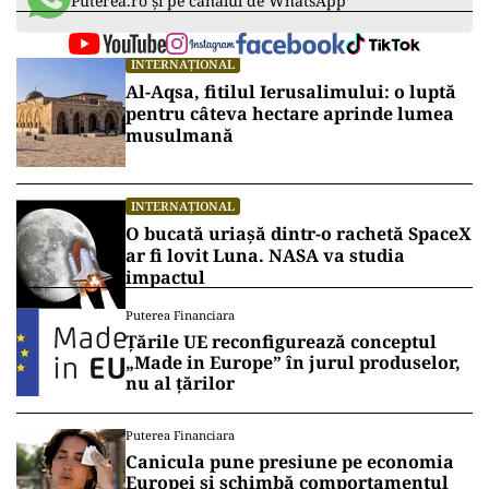
Puterea.ro și pe canalul de WhatsApp
INTERNAȚIONAL
Al-Aqsa, fitilul Ierusalimului: o luptă
pentru câteva hectare aprinde lumea
musulmană
INTERNAȚIONAL
O bucată uriașă dintr-o rachetă SpaceX
ar fi lovit Luna. NASA va studia
impactul
Puterea Financiara
Țările UE reconfigurează conceptul
„Made in Europe” în jurul produselor,
nu al țărilor
Puterea Financiara
Canicula pune presiune pe economia
Europei și schimbă comportamentul