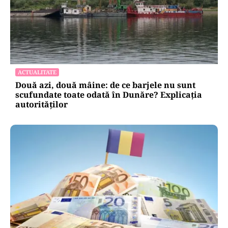
ACTUALITATE
Două azi, două mâine: de ce barjele nu sunt
scufundate toate odată în Dunăre? Explicația
autorităților