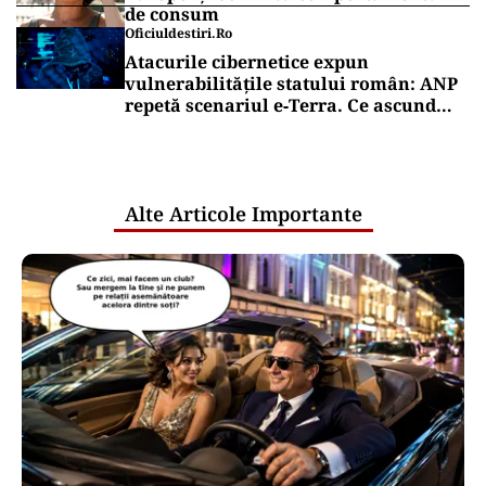
de consum
Oficiuldestiri.ro
Atacurile cibernetice expun
vulnerabilitățile statului român: ANP
repetă scenariul e‑Terra. Ce ascund
comunicările oficiale și cine răspunde
pentru mentenanța IT a instituțiilor
publice
Alte Articole Importante