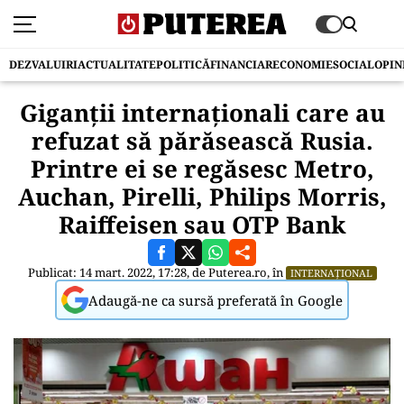
DEZVALUIRI
ACTUALITATE
POLITICĂ
FINANCIAR
ECONOMIE
SOCIAL
OPIN
Giganții internaționali care au
refuzat să părăsească Rusia.
Printre ei se regăsesc Metro,
Auchan, Pirelli, Philips Morris,
Raiffeisen sau OTP Bank
Publicat: 14 mart. 2022, 17:28, de
Puterea.ro
, în
INTERNAȚIONAL
Adaugă-ne ca sursă preferată în Google