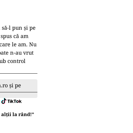
 să-l pun și pe
 spus că am
 care le am. Nu
oate n-au vrut
ub control
.ro și pe
lții la rând!”