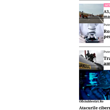
ACT
A3,
mai
Pute
Ro
pe
Pute
Tr
am
Oficiuldestiri.ro
Atacurile ciber