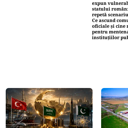
expun vulnerabi
statului român
repetă scenariu
Ce ascund comu
oficiale și cin
pentru mentena
instituțiilor pu