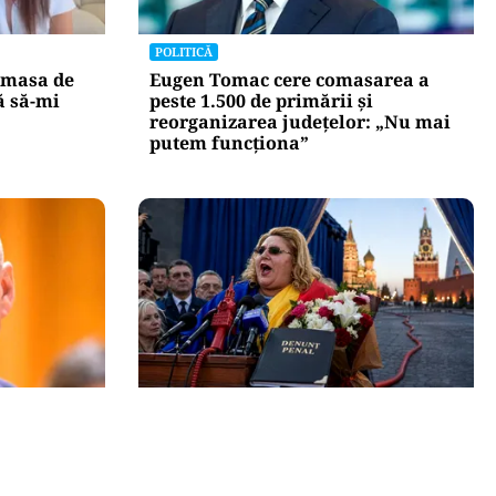
POLITICĂ
 masa de
Eugen Tomac cere comasarea a
ă să-mi
peste 1.500 de primării și
reorganizarea județelor: „Nu mai
putem funcționa”
POLITICĂ
r pe Ilie
Tovarășa Șoșoacă: denunțată
rește
penal pentru trădare și
comunicarea de informații false