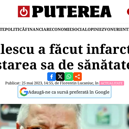
TE
POLITICĂ
FINANCIAR
ECONOMIE
SOCIAL
OPINII
ZVONURI
IN
lescu a făcut infarct
starea sa de sănătat
Publicat: 25 mai 2023, 14:55, de
Florentin Lucaniuc
, în
ACTUALITATE
Adaugă-ne ca sursă preferată în Google