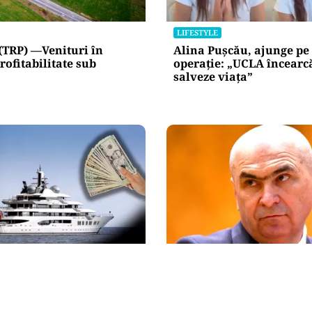
LIFESTYLE
(TRP) —Venituri în
Alina Pușcău, ajunge pe
rofitabilitate sub
operație: „UCLA încearc
salveze viața”
NAL
POLITICĂ
l Amadea, confiscat de
Un lider USR îl critică du
de la un oligarh rus, a
Bolojan: Un liberal nu c
la vânzare. Noul
taxele
 a scos din conturi 187