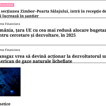
UALITATE
 secțiunea Zimbor–Poarta Sălajului, intră în recepție de
 lucrează în șantier
rea Financiara
mânia, țara UE cu cea mai redusă alocare bugetar
ntru cercetare și dezvoltare, în 2025
rea Financiara
ansgaz vrea să devină acționar la dezvoltatorul u
erican de gaze naturale lichefiate
netice