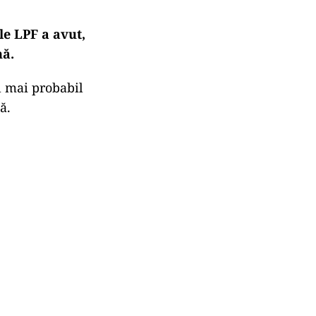
le LPF a avut,
nă.
el mai probabil
ă.