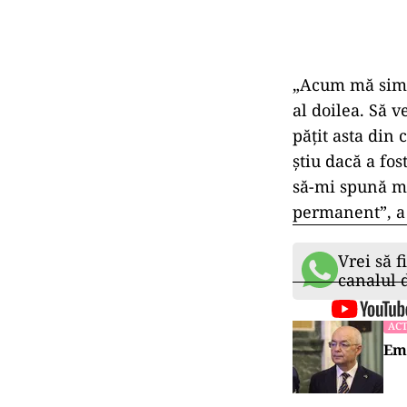
„Acum mă simt 
al doilea. Să 
pățit asta din 
știu dacă a fos
să-mi spună mi
permanent”, a
Vrei să f
canalul
ACT
Emi