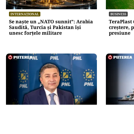
INTERNAȚIONAL
BUSINESS
Se naște un „NATO sunnit”: Arabia
TeraPlast 
Saudită, Turcia și Pakistan își
creștere, p
unesc forțele militare
presiune
POLITICĂ
INTERNAȚIO
Alin Tișe atacă frontal conducerea
Megayahtu
PNL: „România a devenit coșul de
americani 
gunoi al investitorilor”
fost scos 
proprietar