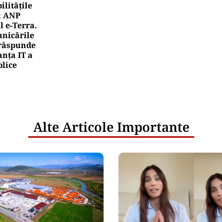
litățile
: ANP
l e‑Terra.
nicările
e răspunde
nța IT a
blice
Alte Articole Importante