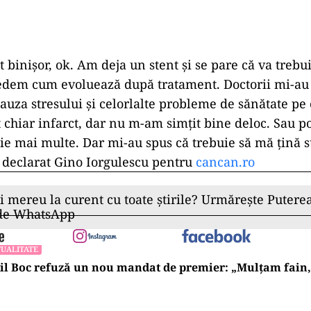
binișor, ok. Am deja un stent și se pare că va trebui
vedem cum evoluează după tratament. Doctorii mi-au
cauza stresului și celorlalte probleme de sănătate pe
t chiar infarct, dar nu m-am simțit bine deloc. Sau p
e mai multe. Dar mi-au spus că trebuie să mă țină s
 declarat Gino Iorgulescu pentru
cancan.ro
ii mereu la curent cu toate știrile? Urmărește Puterea
 de WhatsApp
UALITATE
l Boc refuză un nou mandat de premier: „Mulțam fain, a