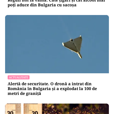
Reguli noi la vamă: Câte țigări și cât alcool mai
poți aduce din Bulgaria cu sacoșa
ACTUALITATE
Alertă de securitate. O dronă a intrat din
România în Bulgaria şi a explodat la 100 de
metri de graniţă