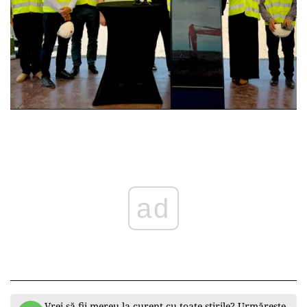
ad
Vrei să fii mereu la curent cu toate știrile? Urmărește