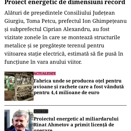
Proiect energetic de dimensiuni record
Alături de președintele Consiliului Județean
Giurgiu, Toma Petcu, prefectul Ion Ghimpețeanu
și subprefectul Ciprian Alexandru, au fost
vizitate zonele în care se montează structurile
metalice și se pregătește terenul pentru
viitoarea stație electrică, estimată să fie pusă în
funcțiune în vara anului viitor.
ACTUALITATE
Fabrica unde se producea oțel pentru
avioane și rachete care a fost vândută
pentru 4,4 milioane de euro
ENERGIE
Proiectul energetic al miliardarului
Rinat Ahmetov a primit licență de
operare