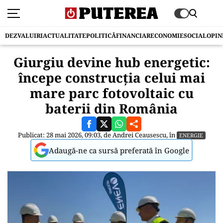
DEZVALUIRI
ACTUALITATE
POLITICĂ
FINANCIAR
ECONOMIE
SOCIAL
OPIN
Giurgiu devine hub energetic:
începe construcția celui mai
mare parc fotovoltaic cu
baterii din România
Publicat: 28 mai 2026, 09:03, de
Andrei Ceausescu
, în
ENERGIE
Adaugă-ne ca sursă preferată în Google