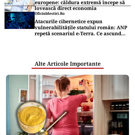
europene: căldura extremă începe să
lovească direct economia
Oficiuldestiri.ro
Atacurile cibernetice expun
vulnerabilitățile statului român: ANP
repetă scenariul e‑Terra. Ce ascund
comunicările oficiale și cine răspunde
pentru mentenanța IT a instituțiilor
publice
Alte Articole Importante