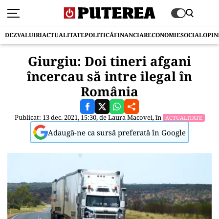
DEZVALUIRI
ACTUALITATE
POLITICĂ
FINANCIAR
ECONOMIE
SOCIAL
OPIN
Giurgiu: Doi tineri afgani
încercau să intre ilegal în
România
Publicat: 13 dec. 2021, 15:30, de
Laura Macovei
, în
ACTUALITATE
Adaugă-ne ca sursă preferată în Google