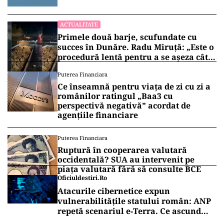
100 de metri de graniţă
ACTUALITATE
Primele două barje, scufundate cu
succes în Dunăre. Radu Miruță: „Este o
procedură lentă pentru a se așeza cât
mai bine”
Puterea Financiara
Ce înseamnă pentru viața de zi cu zi a
românilor ratingul „Baa3 cu
perspectivă negativă” acordat de
agențiile financiare
Puterea Financiara
Ruptură în cooperarea valutară
occidentală? SUA au intervenit pe
piața valutară fără să consulte BCE
Oficiuldestiri.ro
Atacurile cibernetice expun
vulnerabilitățile statului român: ANP
repetă scenariul e‑Terra. Ce ascund
comunicările oficiale și cine răspunde