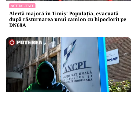
ACTUALITATE
Alertă majoră în Timiș! Populația, evacuată
după răsturnarea unui camion cu hipoclorit pe
DN68A
ECONOMIE
Peste 5.000 de români nu își mai pot cumpăra
casa. Efectul atacului cibernetic de la ANCPI
explicat de un broker