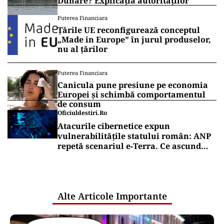
Dunăre? Explicația autorităților
Puterea Financiara
Țările UE reconfigurează conceptul
„Made in Europe” în jurul produselor,
nu al țărilor
Puterea Financiara
Canicula pune presiune pe economia
Europei și schimbă comportamentul
de consum
Oficiuldestiri.ro
Atacurile cibernetice expun
vulnerabilitățile statului român: ANP
repetă scenariul e‑Terra. Ce ascund
comunicările oficiale și cine răspunde
pentru mentenanța IT a instituțiilor
publice
Alte Articole Importante