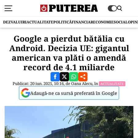
DEZVALUIRI
ACTUALITATE
POLITICĂ
FINANCIAR
ECONOMIE
SOCIAL
OPIN
Google a pierdut bătălia cu
Android. Decizia UE: gigantul
american va plăti o amendă
record de 4.1 miliarde
Publicat: 20 iun. 2025, 10:16, de
Oana Alecu
, în
ACTUALITATE
Adaugă-ne ca sursă preferată în Google