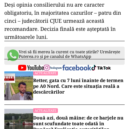
Deși opinia consilierului nu are caracter
obligatoriu, în majoritatea cazurilor – patru din
cinci – judecătorii CJUE urmează această
recomandare. Decizia finală este așteptată în
următoarele luni.
Vrei să fii mereu la curent cu toate știrile? Urmărește
Puterea.ro și pe canalul de WhatsApp
ACTUALITATE
Retter, gata cu 7 luni înainte de termen
pe A0 Nord. Care este situația reală a
descărcărilor
ACTUALITATE
Două azi, două mâine: de ce barjele nu
sunt scufundate toate odată în