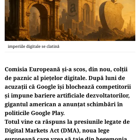
imperiile digitale se clatină
Comisia Europeană și-a scos, din nou, colții
de paznic al piețelor digitale. După luni de
acuzații că Google își blochează competitorii
și impune bariere artificiale dezvoltatorilor,
gigantul american a anunțat schimbări în
politicile
Google Play
.
Totul vine ca răspuns la presiunile legate de
Digital Markets Act (DMA)
, noua lege
europeană care vrea să taie din hegemonia