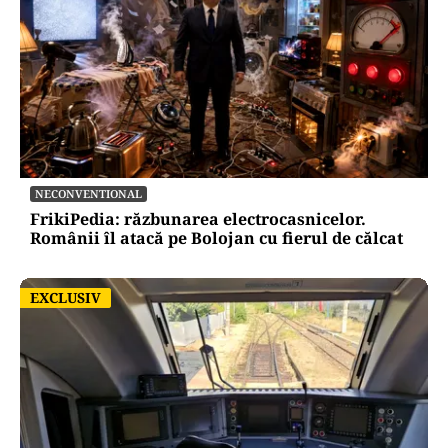
NECONVENTIONAL
FrikiPedia: răzbunarea electrocasnicelor.
Românii îl atacă pe Bolojan cu fierul de călcat
EXCLUSIV
EXCLUSIV