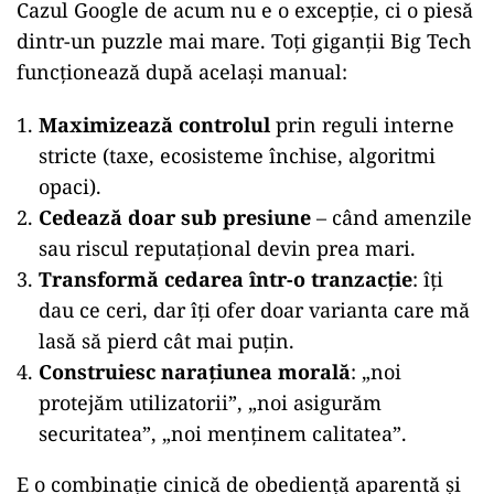
Cazul Google de acum nu e o excepție, ci o piesă
dintr-un puzzle mai mare. Toți giganții Big Tech
funcționează după același manual:
Maximizează controlul
prin reguli interne
stricte (taxe, ecosisteme închise, algoritmi
opaci).
Cedează doar sub presiune
– când amenzile
sau riscul reputațional devin prea mari.
Transformă cedarea într-o tranzacție
: îți
dau ce ceri, dar îți ofer doar varianta care mă
lasă să pierd cât mai puțin.
Construiesc narațiunea morală
: „noi
protejăm utilizatorii”, „noi asigurăm
securitatea”, „noi menținem calitatea”.
E o combinație cinică de obediență aparentă și