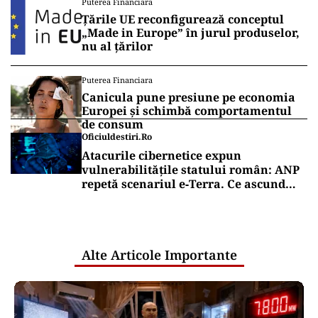
Puterea Financiara
Țările UE reconfigurează conceptul
„Made in Europe” în jurul produselor,
nu al țărilor
Puterea Financiara
Canicula pune presiune pe economia
Europei și schimbă comportamentul
de consum
Oficiuldestiri.ro
Atacurile cibernetice expun
vulnerabilitățile statului român: ANP
repetă scenariul e‑Terra. Ce ascund
comunicările oficiale și cine răspunde
pentru mentenanța IT a instituțiilor
publice
Alte Articole Importante