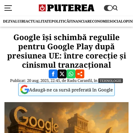
DEZVALUIRI
ACTUALITATE
POLITICĂ
FINANCIAR
ECONOMIE
SOCIAL
OPIN
Google își schimbă regulile
pentru Google Play după
presiunea UE: între corecție și
cinismul tranzacțional
Publicat: 20 aug. 2025, 22:45, de
Radu Caranfil
, în
TEHNOLOGIE
Adaugă-ne ca sursă preferată în Google