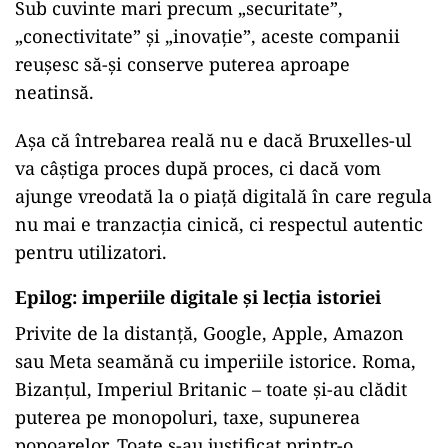
Sub cuvinte mari precum „securitate”,
„conectivitate” și „inovație”, aceste companii
reușesc să-și conserve puterea aproape
neatinsă.
Așa că întrebarea reală nu e dacă Bruxelles-ul
va câștiga proces după proces, ci dacă vom
ajunge vreodată la o piață digitală în care regula
nu mai e tranzacția cinică, ci respectul autentic
pentru utilizatori.
Epilog: imperiile digitale și lecția istoriei
Privite de la distanță, Google, Apple, Amazon
sau Meta seamănă cu imperiile istorice. Roma,
Bizanțul, Imperiul Britanic – toate și-au clădit
puterea pe monopoluri, taxe, supunerea
popoarelor. Toate s-au justificat printr-o