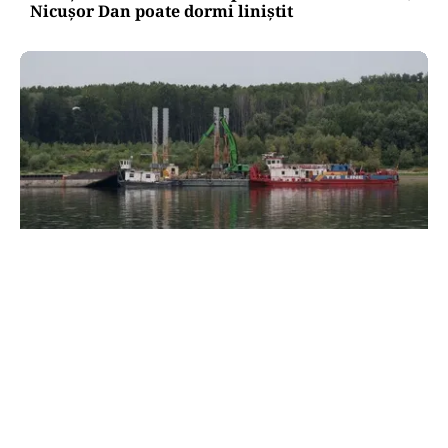
Nicușor Dan poate dormi liniștit
ACTUALITATE
Două azi, două mâine: de ce barjele nu sunt
scufundate toate odată în Dunăre? Explicația
autorităților
TOS
Politica Cookies
Protecția Datelor Personale