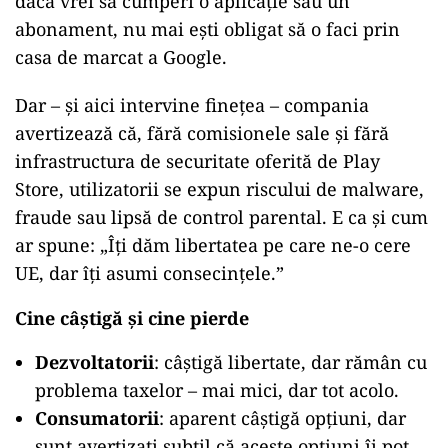
dacă vrei să cumperi o aplicație sau un
abonament, nu mai ești obligat să o faci prin
casa de marcat a Google.
Dar – și aici intervine finețea – compania
avertizează că, fără comisionele sale și fără
infrastructura de securitate oferită de Play
Store, utilizatorii se expun riscului de malware,
fraude sau lipsă de control parental. E ca și cum
ar spune: „Îți dăm libertatea pe care ne-o cere
UE, dar îți asumi consecințele.”
Cine câștigă și cine pierde
Dezvoltatorii
: câștigă libertate, dar rămân cu
problema taxelor – mai mici, dar tot acolo.
Consumatorii
: aparent câștigă opțiuni, dar
sunt avertizați subtil că aceste opțiuni îi pot