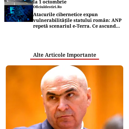
la 1 octombrie
Oficiuldestiri.ro
Atacurile cibernetice expun
vulnerabilitățile statului român: ANP
repetă scenariul e‑Terra. Ce ascund
comunicările oficiale și cine răspunde
pentru mentenanța IT a instituțiilor
publice
Alte Articole Importante