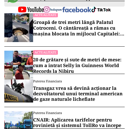
ACTUALITATE
Groapă de trei metri lângă Palatul
Cotroceni. O cântăreață a rămas cu
mașina blocata în mijlocul Capitalei:
„Am căzut în groapa asta”
ACTUALITATE
20 de grătare și sute de metri de mese:
cum a intrat Selly în Guinness World
Records la Nibiru
Puterea Financiara
Transgaz vrea să devină acționar la
dezvoltatorul unui terminal american
de gaze naturale lichefiate
Puterea Financiara
CNAIR: Aplicarea tarifelor pentru
rovinietă și sistemul TollRo va începe