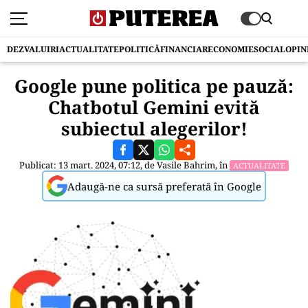
DEZVALUIRI
ACTUALITATE
POLITICĂ
FINANCIAR
ECONOMIE
SOCIAL
OPIN
Google pune politica pe pauză:
Chatbotul Gemini evită
subiectul alegerilor!
Publicat: 13 mart. 2024, 07:12, de
Vasile Bahrim
, în
ACTUALITATE
Adaugă-ne ca sursă preferată în Google