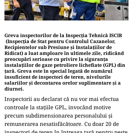
Greva inspectorilor de la Inspecția Tehnică ISCIR
(Inspecția de Stat pentru Controlul Cazanelor,
Recipientelor sub Presiune și Instalațiilor de
Ridicat) a luat amploare în ultimele zile, ridicând
preocupări serioase cu privire la siguranța
instalațiilor de gaze petroliere lichefiate (GPL) din
țară. Greva este în special legată de numărul
insuficient de inspectori de teren, nivelurile
salariilor și decontarea orelor suplimentare și a
diurnei.
Inspectorii au declarat că nu vor mai efectua
controale la stațiile GPL, invocând motive
precum subdimensionarea personalului și
remunerarea nesatisfăcătoare. Cu doar 20 de
inspectori de teren în întreaga țară pentru peste