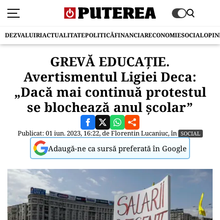
DEZVALUIRI
ACTUALITATE
POLITICĂ
FINANCIAR
ECONOMIE
SOCIAL
OPIN
GREVĂ EDUCAȚIE.
Avertismentul Ligiei Deca:
„Dacă mai continuă protestul
se blochează anul școlar”
Publicat: 01 iun. 2023, 16:22, de
Florentin Lucaniuc
, în
SOCIAL
Adaugă-ne ca sursă preferată în Google