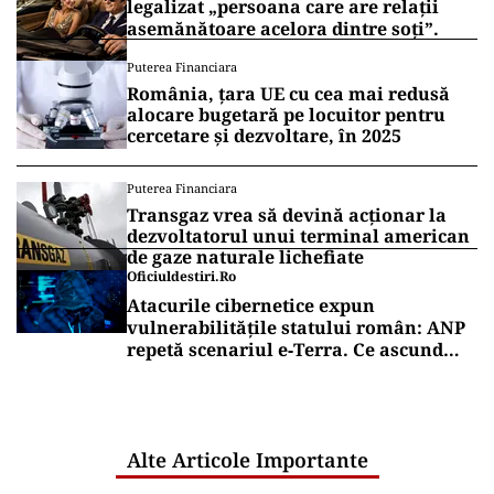
legalizat „persoana care are relații
asemănătoare acelora dintre soți”.
Puterea Financiara
România, țara UE cu cea mai redusă
alocare bugetară pe locuitor pentru
cercetare și dezvoltare, în 2025
Puterea Financiara
Transgaz vrea să devină acționar la
dezvoltatorul unui terminal american
de gaze naturale lichefiate
Oficiuldestiri.ro
Atacurile cibernetice expun
vulnerabilitățile statului român: ANP
repetă scenariul e‑Terra. Ce ascund
comunicările oficiale și cine răspunde
pentru mentenanța IT a instituțiilor
publice
Alte Articole Importante