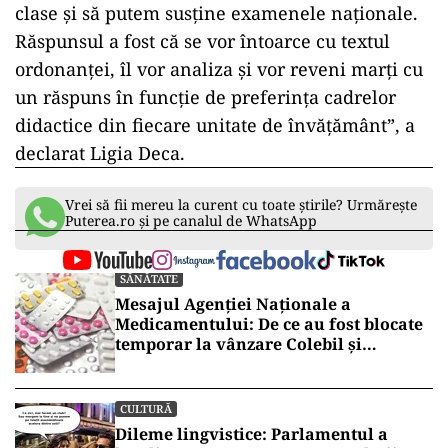
clase şi să putem susţine examenele naţionale.
Răspunsul a fost că se vor întoarce cu textul
ordonanţei, îl vor analiza şi vor reveni marţi cu
un răspuns în funcţie de preferinţa cadrelor
didactice din fiecare unitate de învăţământ”, a
declarat Ligia Deca.
Vrei să fii mereu la curent cu toate știrile? Urmărește
Puterea.ro și pe canalul de WhatsApp
SĂNĂTATE
Mesajul Agenției Naționale a
Medicamentului: De ce au fost blocate
temporar la vânzare Colebil și
Panzcebil
CULTURĂ
Dileme lingvistice: Parlamentul a