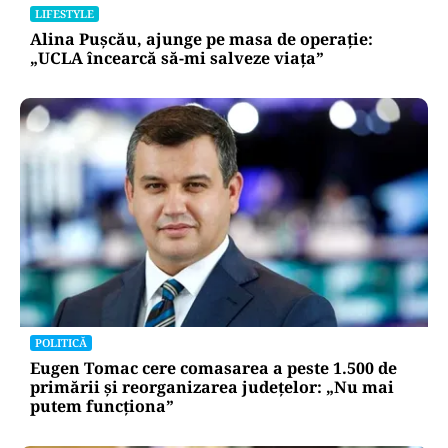
LIFESTYLE
Alina Pușcău, ajunge pe masa de operație:
„UCLA încearcă să-mi salveze viața”
POLITICĂ
Eugen Tomac cere comasarea a peste 1.500 de
primării și reorganizarea județelor: „Nu mai
putem funcționa”