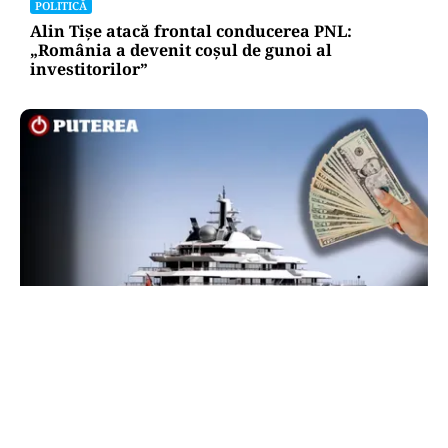
POLITICĂ
Alin Tișe atacă frontal conducerea PNL:
„România a devenit coșul de gunoi al
investitorilor”
INTERNAȚIONAL
Megayahtul Amadea, confiscat de americani de
la un oligarh rus, a fost scos la vânzare. Noul
proprietar a scos din conturi 187 de milioane de
dolari