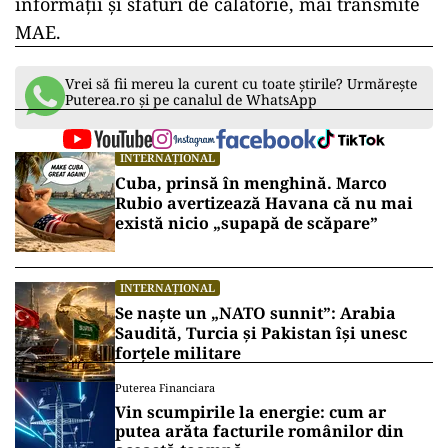
informaţii şi sfaturi de călătorie, mai transmite
MAE.
Vrei să fii mereu la curent cu toate știrile? Urmărește
Puterea.ro și pe canalul de WhatsApp
INTERNAȚIONAL
Cuba, prinsă în menghină. Marco
Rubio avertizează Havana că nu mai
există nicio „supapă de scăpare”
INTERNAȚIONAL
Se naște un „NATO sunnit”: Arabia
Saudită, Turcia și Pakistan își unesc
forțele militare
Puterea Financiara
Vin scumpirile la energie: cum ar
putea arăta facturile românilor din