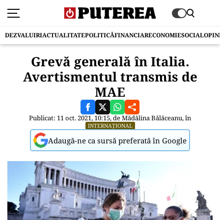
DEZVALUIRI
ACTUALITATE
POLITICĂ
FINANCIAR
ECONOMIE
SOCIAL
OPIN
Grevă generală în Italia.
Avertismentul transmis de
MAE
Publicat: 11 oct. 2021, 10:15, de
Mădălina Bălăceanu
, în
INTERNAȚIONAL
Adaugă-ne ca sursă preferată în Google