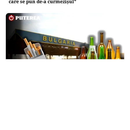
care se pun de-a curmezișul”
LIFESTYLE
Reguli noi la vamă: Câte țigări și cât alcool mai
poți aduce din Bulgaria cu sacoșa
TOS
Politica Cookies
Protecția Datelor Personale
Despre Noi
Publicitate
Echipa