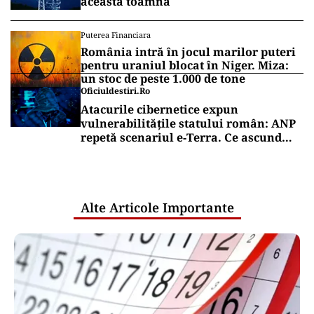
această toamnă
Puterea Financiara
România intră în jocul marilor puteri
pentru uraniul blocat în Niger. Miza:
un stoc de peste 1.000 de tone
Oficiuldestiri.ro
Atacurile cibernetice expun
vulnerabilitățile statului român: ANP
repetă scenariul e‑Terra. Ce ascund
comunicările oficiale și cine răspunde
pentru mentenanța IT a instituțiilor
publice
Alte Articole Importante