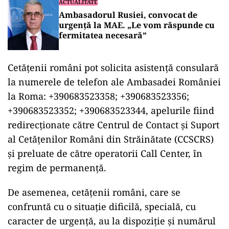
ACTUALITATE
Ambasadorul Rusiei, convocat de
urgență la MAE. „Le vom răspunde cu
fermitatea necesară”
Cetăţenii români pot solicita asistenţă consulară
la numerele de telefon ale Ambasadei României
la Roma: +390683523358; +390683523356;
+390683523352; +390683523344, apelurile fiind
redirecţionate către Centrul de Contact şi Suport
al Cetăţenilor Români din Străinătate (CCSCRS)
şi preluate de către operatorii Call Center, în
regim de permanenţă.
De asemenea, cetăţenii români, care se
confruntă cu o situaţie dificilă, specială, cu
caracter de urgenţă, au la dispoziţie şi numărul