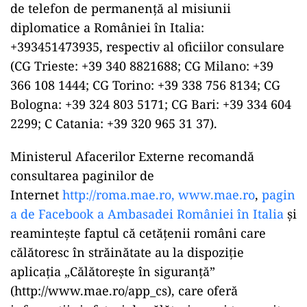
de telefon de permanenţă al misiunii
diplomatice a României în Italia:
+393451473935, respectiv al oficiilor consulare
(CG Trieste: +39 340 8821688; CG Milano: +39
366 108 1444; CG Torino: +39 338 756 8134; CG
Bologna: +39 324 803 5171; CG Bari: +39 334 604
2299; C Catania: +39 320 965 31 37).
Ministerul Afacerilor Externe recomandă
consultarea paginilor de
Internet
http://roma.mae.ro,
www.mae.ro
,
pagin
a de Facebook a Ambasadei României în Italia
şi
reaminteşte faptul că cetăţenii români care
călătoresc în străinătate au la dispoziţie
aplicaţia „Călătoreşte în siguranţă”
(http://www.mae.ro/app_cs), care oferă