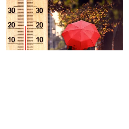
METEO
Când scad temperaturile în București sub 25 de
grade. Ce arată prognoza pentru septembrie
2026
TOS
Politica Cookies
Protecția Datelor Personale
Despre Noi
Publicitate
Echipa
© 2026, toate drepturile rezervate puterea.ro