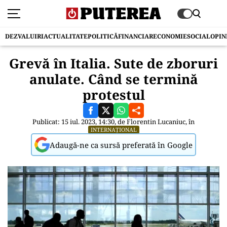
DEZVALUIRI
ACTUALITATE
POLITICĂ
FINANCIAR
ECONOMIE
SOCIAL
OPIN
Grevă în Italia. Sute de zboruri
anulate. Când se termină
protestul
Publicat: 15 iul. 2023, 14:30, de
Florentin Lucaniuc
, în
INTERNAȚIONAL
Adaugă-ne ca sursă preferată în Google