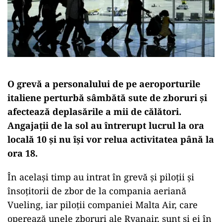
O grevă a personalului de pe aeroporturile
italiene perturbă sâmbătă sute de zboruri şi
afectează deplasările a mii de călători.
Angajaţii de la sol au întrerupt lucrul la ora
locală 10 şi nu îşi vor relua activitatea până la
ora 18.
În acelaşi timp au intrat în grevă şi piloţii şi
însoţitorii de zbor de la compania aeriană
Vueling, iar piloţii companiei Malta Air, care
operează unele zboruri ale Ryanair, sunt şi ei în