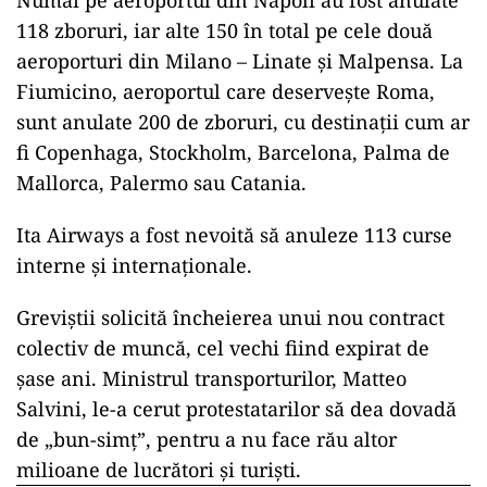
Numai pe aeroportul din Napoli au fost anulate
118 zboruri, iar alte 150 în total pe cele două
aeroporturi din Milano – Linate şi Malpensa. La
Fiumicino, aeroportul care deserveşte Roma,
sunt anulate 200 de zboruri, cu destinaţii cum ar
fi Copenhaga, Stockholm, Barcelona, Palma de
Mallorca, Palermo sau Catania.
Ita Airways a fost nevoită să anuleze 113 curse
interne şi internaţionale.
Greviştii solicită încheierea unui nou contract
colectiv de muncă, cel vechi fiind expirat de
şase ani. Ministrul transporturilor, Matteo
Salvini, le-a cerut protestatarilor să dea dovadă
de „bun-simţ”, pentru a nu face rău altor
milioane de lucrători şi turişti.