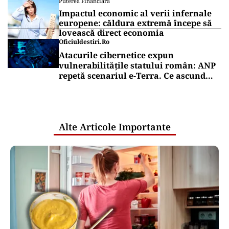
Puterea Financiara
Impactul economic al verii infernale
europene: căldura extremă începe să
lovească direct economia
Oficiuldestiri.ro
Atacurile cibernetice expun
vulnerabilitățile statului român: ANP
repetă scenariul e‑Terra. Ce ascund
comunicările oficiale și cine răspunde
pentru mentenanța IT a instituțiilor
publice
Alte Articole Importante