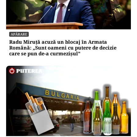
APĂRARE
Radu Miruță acuză un blocaj în Armata
Română: „Sunt oameni cu putere de decizie
care se pun de-a curmezișul”