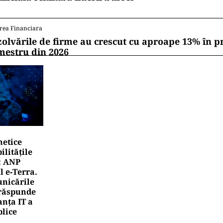
rea Financiara
zolvările de firme au crescut cu aproape 13% în p
mestru din 2026
netice
litățile
: ANP
l e‑Terra.
nicările
e răspunde
nța IT a
blice