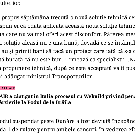
lterior.
u propus săptămâna trecută o nouă soluție tehnică cei
spun ei că odată aplicată această nouă soluție tehnic
na care nu va mai oferi acest disconfort. Părerea mea
 și soluția aleasă nu e una bună, dovadă ce se întâmp
 au și primit bani să facă un proiect care iată că s-a 
tă bucată că nu este bun. Urmează ca specialiștii CN
 propunere tehnică, după ce este acceptată va fi pus
ai adăugat ministrul Transporturilor.
UALITATE
IR a câștigat în Italia procesul cu Webuild privind pen
ârzierile la Podul de la Brăila
Podul suspendat peste Dunăre a fost deviată începând
da 1 de rulare pentru ambele sensuri, în vederea ef