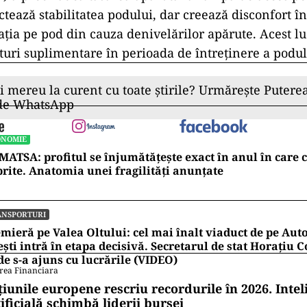
tează stabilitatea podului, dar creează disconfort în
lația pe pod din cauza denivelărilor apărute. Acest l
turi suplimentare în perioada de întreținere a podul
ii mereu la curent cu toate știrile? Urmărește Puterea
 de WhatsApp
ONOMIE
ATSA: profitul se înjumătățește exact în anul în care 
rite. Anatomia unei fragilități anunțate
ANSPORTURI
mieră pe Valea Oltului: cel mai înalt viaduct de pe Auto
ești intră în etapa decisivă. Secretarul de stat Horațiu
e s-a ajuns cu lucrările (VIDEO)
rea Financiara
țiunile europene rescriu recordurile în 2026. Intel
ificială schimbă liderii bursei