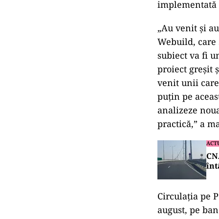
implementată u
„Au venit și a
Webuild, care 
subiect va fi u
proiect greșit
venit unii care
puțin pe aceas
analizeze noua
practică,” a m
ACT
CNA
înt
Circulația pe 
august, pe ban