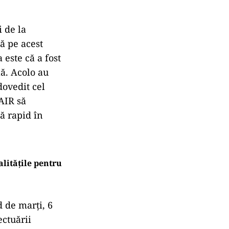
 de la
ă pe acest
 este că a fost
lă. Acolo au
dovedit cel
AIR să
ă rapid în
alitățile pentru
 de marți, 6
ectuării