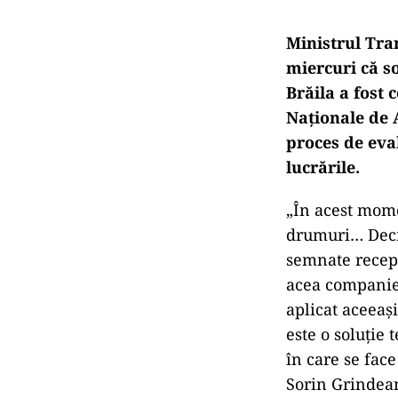
Ministrul Tran
miercuri că so
Brăila a fost 
Naționale de 
proces de eva
lucrările.
„În acest mome
drumuri… Deci n
semnate recepț
acea companie n
aplicat aceeași
este o soluție 
în care se face
Sorin Grindean