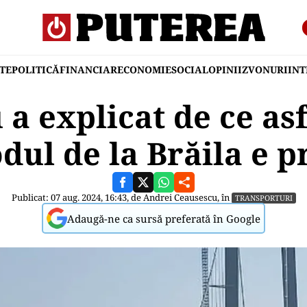
TE
POLITICĂ
FINANCIAR
ECONOMIE
SOCIAL
OPINII
ZVONURI
IN
a explicat de ce asf
dul de la Brăila e p
Publicat: 07 aug. 2024, 16:43, de
Andrei Ceausescu
, în
TRANSPORTURI
Adaugă-ne ca sursă preferată în Google