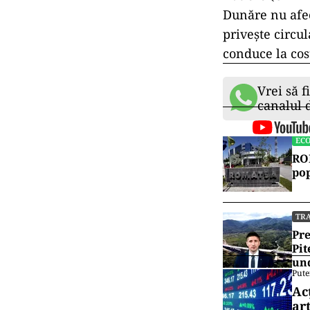
Dunăre nu afec
privește circu
conduce la cos
Vrei să f
canalul
EC
ROM
pop
TR
Pre
Pit
und
Pute
Ac
art