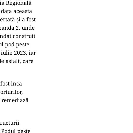
ția Regională
 data aceasta
rtată și a fost
 banda 2, unde
endat construit
ul pod peste
iulie 2023, iar
 asfalt, care
 fost încă
rturilor,
u remediază
ructurii
 Podul peste