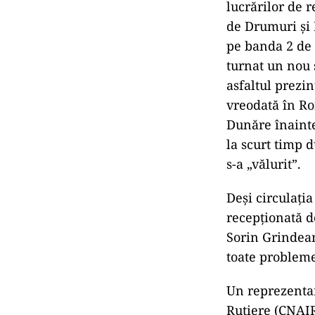
lucrărilor de 
de Drumuri și 
pe banda 2 de c
turnat un nou 
asfaltul prezi
vreodată în Ro
Dunăre înainte
la scurt timp 
s-a „vălurit”.
Deși circulația
recepționată d
Sorin Grindean
toate probleme
Un reprezentan
Rutiere (CNAIR