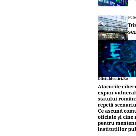
Pute
Di
se
Oficiuldestiri.ro
Atacurile ciber
expun vulnerabi
statului român
repetă scenariu
Ce ascund comu
oficiale și cin
pentru mentena
instituțiilor pu