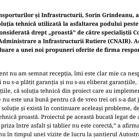
sporturilor şi Infrastructurii, Sorin Grindeanu, a
luția tehnică utilizată la asfaltarea podului pest
considerată drept „proastă” de către specialiștii 
Administrare a Infrastructurii Rutiere (CNAIR). Ac
luare a unei noi propuneri oferite de firma respo
nt nu am semnat recepția, îmi este clar mie ca nesp
u s-a plătit garanția și nu s-au eliberat garanțiile,
iile, că soluția tehnică din proiect care au implemen
u este una bună pentru că de vreo trei ori s-a dat jo
 soluție și există în continuare aceleași probleme, de
tehnică proastă. Proiectul pe această bucată legat de 
 priza între asfalt și tablier nu este corectă,” a afirm
u în timpul unei vizite de lucru la șantierul Autost