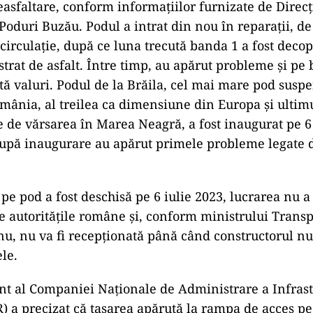
reasfaltare, conform informațiilor furnizate de Direc
Poduri Buzău. Podul a intrat din nou în reparații, de
irculație, după ce luna trecută banda 1 a fost decope
strat de asfalt. Între timp, au apărut probleme și pe
ntă valuri. Podul de la Brăila, cel mai mare pod susp
mânia, al treilea ca dimensiune din Europa și ultim
 de vărsarea în Marea Neagră, a fost inaugurat pe 6 
după inaugurare au apărut primele probleme legate de
 pe pod a fost deschisă pe 6 iulie 2023, lucrarea nu a
e autoritățile române și, conform ministrului Transpo
u, nu va fi recepționată până când constructorul n
le.
t al Companiei Naționale de Administrare a Infrast
) a precizat că tasarea apărută la rampa de acces pe