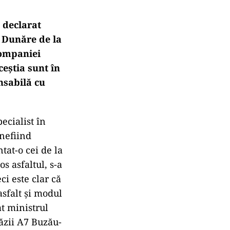
 declarat
e Dunăre de la
Companiei
eștia sunt în
nsabilă cu
ecialist în
 nefiind
tat-o cei de la
s asfaltul, s-a
ci este clar că
asfalt și modul
at ministrul
răzii A7 Buzău-