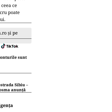
 ceea ce
ucru poate
ui.
.ro și pe
conturile sunt
strada Sibiu –
 Cosma anunță
igența