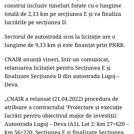
construi inclusiv tuneluri forate cu o lungime
totală de 2,13 km pe secţiunea E şi va finaliza
lucrările pe secţiunea D.
Sectorul de autostradă scos la licitaţie are o
lungime de 9,13 km şi este finanţat prin PNRR.
CNAIR anunţă vineri, într-un comunicat,
relansarea licitaţiei pentru Secţiunea E şi
finalizare Secţiunea D din autostrada Lugoj –
Deva.
„CNAIR a relansat (21.04.2022) procedura de
atribuire a contractului ‘Proiectare şi execuţie
lucrări pentru obiectivul major de investiţii:
Autostrada Lugoj – Deva (A1), Lot 2: km 27+620 –
km 56+220, Secţiunea E şi finalizare Secţiunea