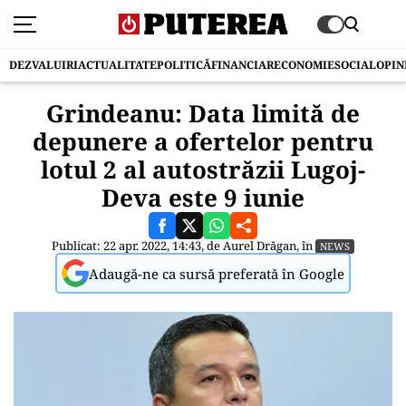
DEZVALUIRI
ACTUALITATE
POLITICĂ
FINANCIAR
ECONOMIE
SOCIAL
OPIN
Grindeanu: Data limită de
depunere a ofertelor pentru
lotul 2 al autostrăzii Lugoj-
Deva este 9 iunie
Publicat: 22 apr. 2022, 14:43, de
Aurel Drăgan
, în
NEWS
Adaugă-ne ca sursă preferată în Google