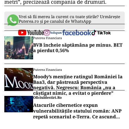
metri”, precizează compania de drumuri.
Vrei să fii mereu la curent cu toate știrile? Urmărește
Puterea.ro și pe canalul de WhatsApp
Puterea Financiara
BVB încheie săptămâna pe minus. BET
a pierdut 0,56%
Puterea Financiara
Moody’s menține ratingul României la
Baa3, dar păstrează perspectiva
negativă. Negrescu: România „nu a
câștigat nimic, a evitat o pierdere”
Oficiuldestiri.ro
Atacurile cibernetice expun
vulnerabilitățile statului român: ANP
repetă scenariul e‑Terra. Ce ascund
comunicările oficiale și cine răspunde
pentru mentenanța IT a instituțiilor