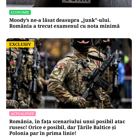
ECONOMIE
Moody’s ne-a lăsat deasupra „junk”-ului.
România a trecut examenul cu nota minimă
EXCLUSIV
EXCLUSIV
ACTUALITATE
România, în fața scenariului unui posibil atac
rusesc! Orice e posibil, dar Țările Baltice și
Polonia par în prima linie!