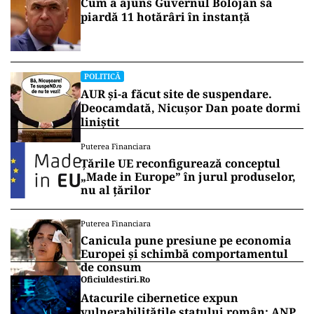
Cum a ajuns Guvernul Bolojan să
piardă 11 hotărâri în instanță
POLITICĂ
AUR și-a făcut site de suspendare.
Deocamdată, Nicușor Dan poate dormi
liniștit
Puterea Financiara
Țările UE reconfigurează conceptul
„Made in Europe” în jurul produselor,
nu al țărilor
Puterea Financiara
Canicula pune presiune pe economia
Europei și schimbă comportamentul
de consum
Oficiuldestiri.ro
Atacurile cibernetice expun
vulnerabilitățile statului român: ANP