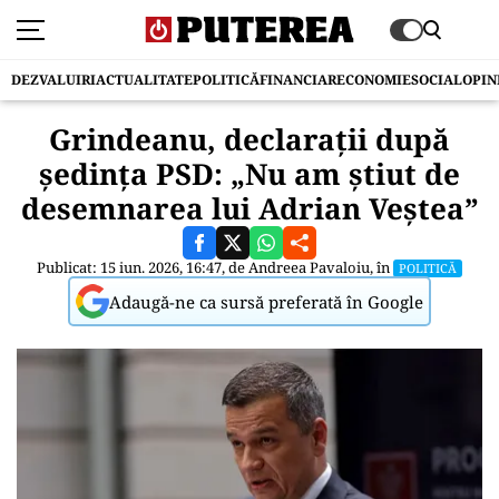
DEZVALUIRI
ACTUALITATE
POLITICĂ
FINANCIAR
ECONOMIE
SOCIAL
OPIN
Grindeanu, declarații după
ședința PSD: „Nu am știut de
desemnarea lui Adrian Veștea”
Publicat: 15 iun. 2026, 16:47, de
Andreea Pavaloiu
, în
POLITICĂ
Adaugă-ne ca sursă preferată în Google