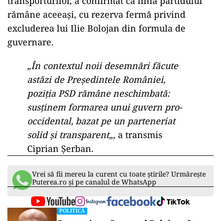
transporturilor, a confirmat că linia partidului
rămâne aceeași, cu rezerva fermă privind
excluderea lui Ilie Bolojan din formula de
guvernare.
„
În contextul noii desemnări făcute
astăzi de Președintele României,
poziția PSD rămâne neschimbată:
susținem formarea unui guvern pro-
occidental, bazat pe un parteneriat
solid și transparent
„, a transmis
Ciprian Șerban.
Vrei să fii mereu la curent cu toate știrile? Urmărește
Puterea.ro și pe canalul de WhatsApp
POLITICĂ