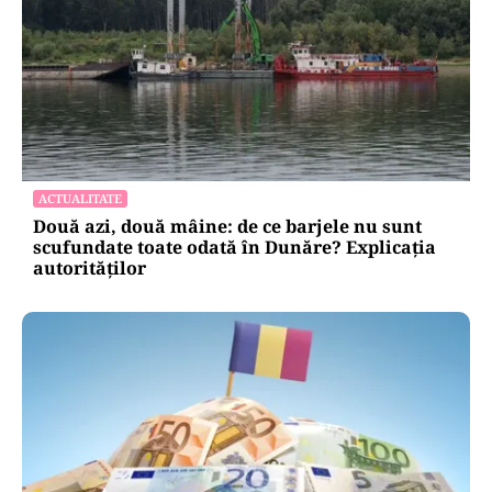
ACTUALITATE
Două azi, două mâine: de ce barjele nu sunt
scufundate toate odată în Dunăre? Explicația
autorităților