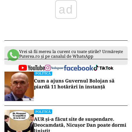
ad
Vrei să fii mereu la curent cu toate știrile? Urmărește
Puterea.ro și pe canalul de WhatsApp
POLITICĂ
Cum a ajuns Guvernul Bolojan să
piardă 11 hotărâri în instanță
POLITICĂ
AUR și-a făcut site de suspendare.
Deocamdată, Nicușor Dan poate dormi
liniștit