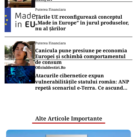
Puterea Financiara
Țările UE reconfigurează conceptul
„Made in Europe” în jurul produselor,
nu al țărilor
Puterea Financiara
Canicula pune presiune pe economia
Europei și schimbă comportamentul
de consum
Oficiuldestiri.ro
Atacurile cibernetice expun
vulnerabilitățile statului român: ANP
repetă scenariul e‑Terra. Ce ascund
comunicările oficiale și cine răspunde
pentru mentenanța IT a instituțiilor
publice
Alte Articole Importante