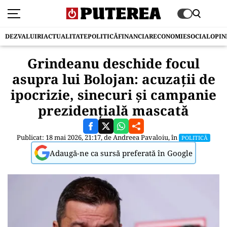
DEZVALUIRI
ACTUALITATE
POLITICĂ
FINANCIAR
ECONOMIE
SOCIAL
OPIN
Grindeanu deschide focul
asupra lui Bolojan: acuzații de
ipocrizie, sinecuri și campanie
prezidențială mascată
Publicat: 18 mai 2026, 21:17, de
Andreea Pavaloiu
, în
POLITICĂ
Adaugă-ne ca sursă preferată în Google