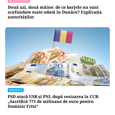
ACTUALITATE
Două azi, două mâine: de ce barjele nu sunt
scufundate toate odată în Dunăre? Explicația
autorităților
POLITICĂ
PSD atacă USR și PNL după sesizarea la CCR:
„Sacrifică 771 de milioane de euro pentru
Dominic Fritz”