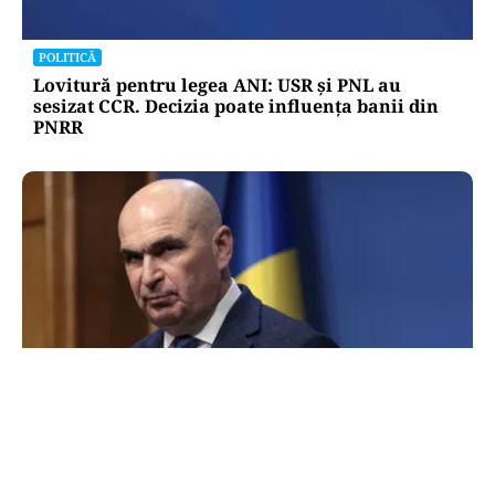
POLITICĂ
Lovitură pentru legea ANI: USR și PNL au
sesizat CCR. Decizia poate influența banii din
PNRR
POLITICĂ
Cum explică Ilie Bolojan dezastrul economic
din România: „Am procedat corect față de țara