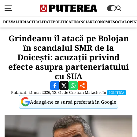
DEZVALUIRI
ACTUALITATE
POLITICĂ
FINANCIAR
ECONOMIE
SOCIAL
OPIN
Grindeanu îl atacă pe Bolojan
în scandalul SMR de la
Doicești: acuzații privind
efecte asupra parteneriatului
cu SUA
Publicat: 21 mai 2026, 13:31, de
Cristian Matache
, în
POLITICĂ
Adaugă-ne ca sursă preferată în Google