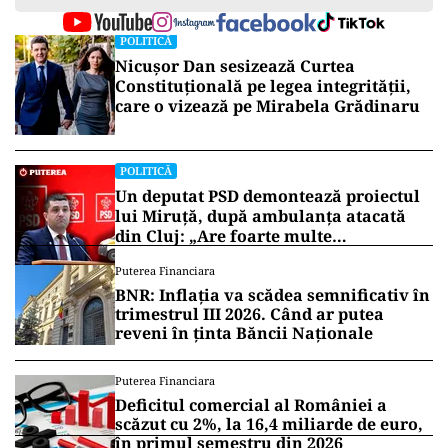
POLITICĂ
Nicușor Dan sesizează Curtea
Constituțională pe legea integrității,
care o vizează pe Mirabela Grădinaru
POLITICĂ
Un deputat PSD demontează proiectul
lui Miruță, după ambulanța atacată
din Cluj: „Are foarte multe
neajunsuri”
Puterea Financiara
BNR: Inflația va scădea semnificativ în
trimestrul III 2026. Când ar putea
reveni în ținta Băncii Naționale
Puterea Financiara
Deficitul comercial al României a
scăzut cu 2%, la 16,4 miliarde de euro,
în primul semestru din 2026