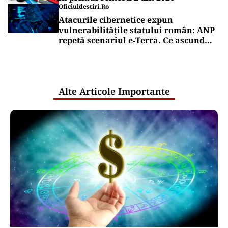
Oficiuldestiri.ro
Atacurile cibernetice expun
vulnerabilitățile statului român: ANP
repetă scenariul e‑Terra. Ce ascund
comunicările oficiale și cine răspunde
pentru mentenanța IT a instituțiilor
publice
Alte Articole Importante