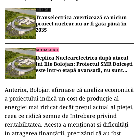
ENERGIE
Transelectrica avertizează că niciun
proiect nuclear nu ar fi gata până în
2035
ACTUALITATE
Replica Nuclearelectrica după atacul
lui Ilie Bolojan: Proiectul SMR Doicești
este într-o etapă avansată, nu sunt
doar „niște hârtii”
Anterior, Bolojan afirmase că analiza economică
a proiectului indică un cost de producție al
energiei mai ridicat decât prețul actual al pieței,
ceea ce ridică semne de întrebare privind
rentabilitatea. Acesta a menționat și dificultăți
în atragerea finanțării, precizând că au fost