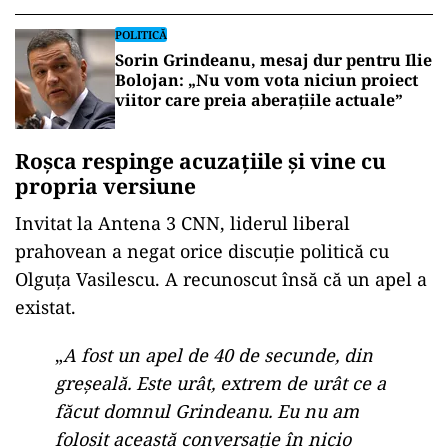
POLITICĂ
Sorin Grindeanu, mesaj dur pentru Ilie
Bolojan: „Nu vom vota niciun proiect
viitor care preia aberațiile actuale”
Roșca respinge acuzațiile și vine cu
propria versiune
Invitat la Antena 3 CNN, liderul liberal
prahovean a negat orice discuție politică cu
Olguța Vasilescu. A recunoscut însă că un apel a
existat.
„
A fost un apel de 40 de secunde, din
greșeală. Este urât, extrem de urât ce a
făcut domnul Grindeanu. Eu nu am
folosit această conversație în nicio