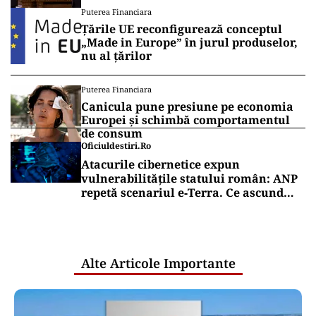
Puterea Financiara
Țările UE reconfigurează conceptul
„Made in Europe” în jurul produselor,
nu al țărilor
Puterea Financiara
Canicula pune presiune pe economia
Europei și schimbă comportamentul
de consum
Oficiuldestiri.ro
Atacurile cibernetice expun
vulnerabilitățile statului român: ANP
repetă scenariul e‑Terra. Ce ascund
comunicările oficiale și cine răspunde
pentru mentenanța IT a instituțiilor
publice
Alte Articole Importante