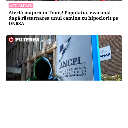
ACTUALITATE
Alertă majoră în Timiș! Populația, evacuată
după răsturnarea unui camion cu hipoclorit pe
DN68A
ECONOMIE
Peste 5.000 de români nu își mai pot cumpăra
casa. Efectul atacului cibernetic de la ANCPI
explicat de un broker