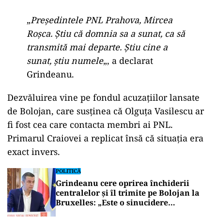
„
Președintele PNL Prahova, Mircea
Roșca. Știu că domnia sa a sunat, ca să
transmită mai departe. Știu cine a
sunat, știu numele
„, a declarat
Grindeanu.
Dezvăluirea vine pe fondul acuzațiilor lansate
de Bolojan, care susținea că Olguța Vasilescu ar
fi fost cea care contacta membri ai PNL.
Primarul Craiovei a replicat însă că situația era
exact invers.
POLITICĂ
Grindeanu cere oprirea închiderii
centralelor și îl trimite pe Bolojan la
Bruxelles: „Este o sinucidere
economică”