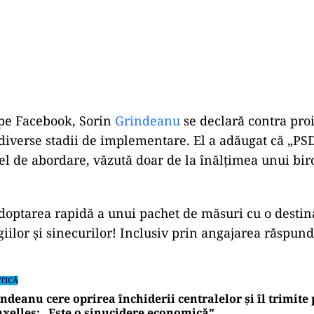
 pe Facebook, Sorin
Grindeanu
se declară contra proi
n diverse stadii de implementare. El a adăugat că „PS
fel de abordare, văzută doar de la înălțimea unui bir
doptarea rapidă a unui pachet de măsuri cu o destina
giilor și sinecurilor! Inclusiv prin angajarea răspund
TICĂ
ndeanu cere oprirea închiderii centralelor și îl trimite
xelles: „Este o sinucidere economică”