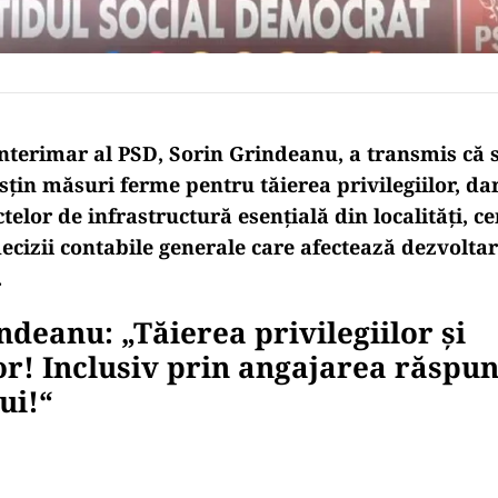
interimar al PSD, Sorin Grindeanu, a transmis că s
sțin măsuri ferme pentru tăierea privilegiilor, da
telor de infrastructură esențială din localități, c
decizii contabile generale care afectează dezvolta
.
ndeanu: „Tăierea privilegiilor și
or! Inclusiv prin angajarea răspun
ui!“
Play