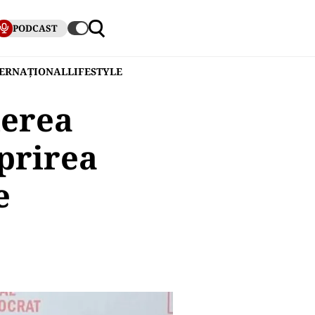
PODCAST
TERNAȚIONAL
LIFESTYLE
ierea
oprirea
e