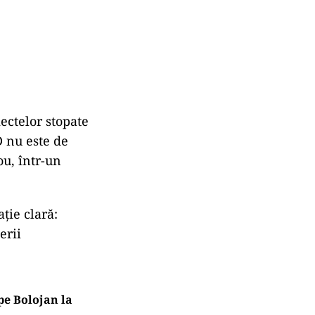
ectelor stopate
D nu este de
ou, într-un
ție clară:
erii
 pe Bolojan la