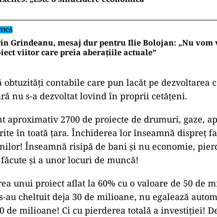
TICĂ
in Grindeanu, mesaj dur pentru Ilie Bolojan: „Nu vom 
iect viitor care preia aberațiile actuale”
 obtuzități contabile care pun lacăt pe dezvoltarea 
ară nu s-a dezvoltat lovind în proprii cetățeni.
nt aproximativ 2700 de proiecte de drumuri, gaze, ap
rite în toată țara. Închiderea lor înseamnă dispreț f
nilor! Înseamnă risipă de bani și nu economie, pier
a făcute și a unor locuri de muncă!
rea unui proiect aflat la 60% cu o valoare de 50 de m
 s-au cheltuit deja 30 de milioane, nu egalează autom
 de milioane! Ci cu pierderea totală a investiției! D