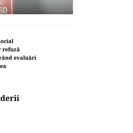
ocial
r refuză
erând evaluări
rea
derii