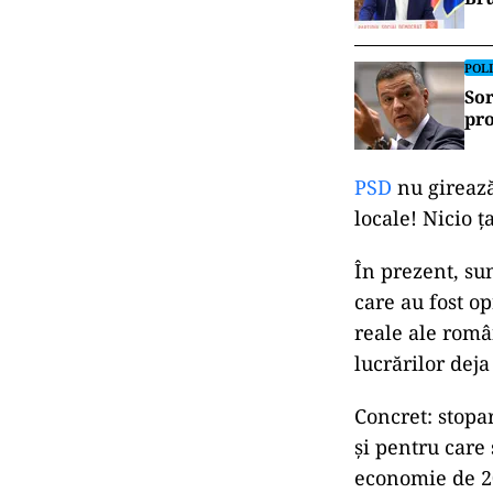
POLI
Sor
pro
PSD
nu girează
locale! Nicio ț
În prezent, su
care au fost op
reale ale româ
lucrărilor dej
Concret: stopa
și pentru care
economie de 20