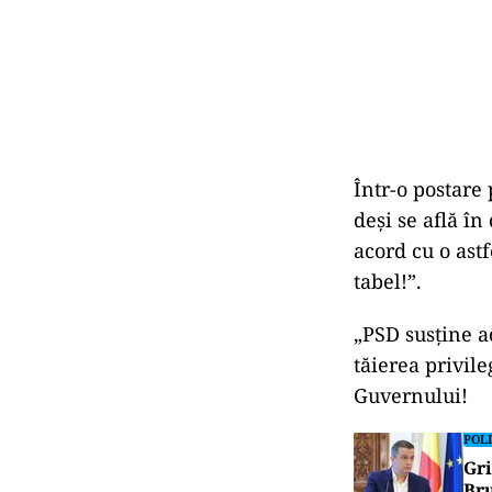
Într-o postare
deşi se află î
acord cu o ast
tabel!”.
„PSD susține a
tăierea privile
Guvernului!
POLI
Gri
Bru