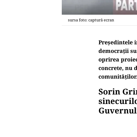
sursa foto: captură ecran
Preşedintele 
democraţii su
oprirea proiec
concrete, nu 
comunităților
Sorin Gri
sinecuril
Guvernul