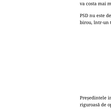
va costa mai mu
PSD nu este de
birou, într-un
Preşedintele i
riguroasă de op