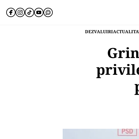
DEZVALUIRI
ACTUALITA
Grin
privil