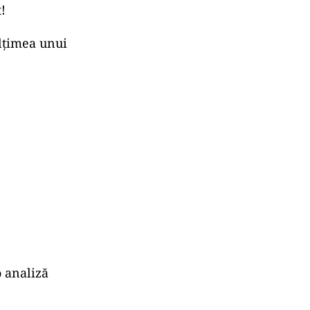
!
ălțimea unui
o analiză