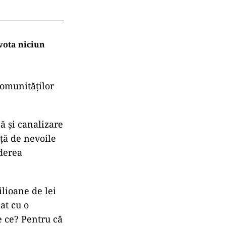
vota niciun
comunităților
ă și canalizare
ață de nevoile
derea
ilioane de lei
at cu o
e ce? Pentru că