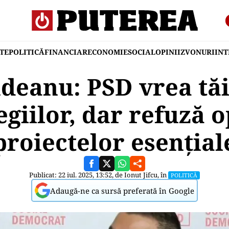
TE
POLITICĂ
FINANCIAR
ECONOMIE
SOCIAL
OPINII
ZVONURI
IN
deanu: PSD vrea tă
egiilor, dar refuză 
proiectelor esențial
Publicat: 22 iul. 2025, 13:52, de
Ionut Jifcu
, în
POLITICĂ
Adaugă-ne ca sursă preferată în Google