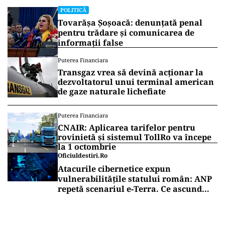
POLITICĂ
Tovarășa Șoșoacă: denunțată penal
pentru trădare și comunicarea de
informații false
Puterea Financiara
Transgaz vrea să devină acționar la
dezvoltatorul unui terminal american
de gaze naturale lichefiate
Puterea Financiara
CNAIR: Aplicarea tarifelor pentru
rovinietă și sistemul TollRo va începe
la 1 octombrie
Oficiuldestiri.ro
Atacurile cibernetice expun
vulnerabilitățile statului român: ANP
repetă scenariul e‑Terra. Ce ascund
comunicările oficiale și cine răspunde
pentru mentenanța IT a instituțiilor
publice