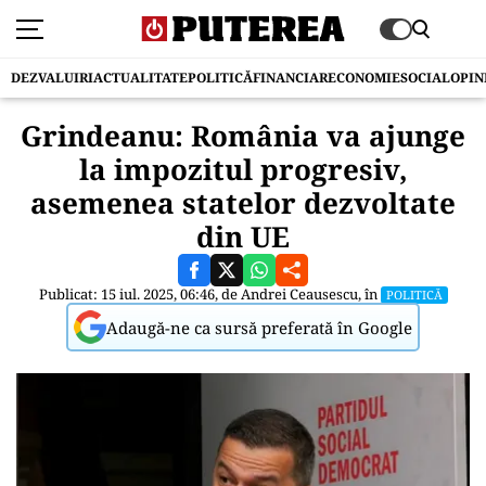
DEZVALUIRI
ACTUALITATE
POLITICĂ
FINANCIAR
ECONOMIE
SOCIAL
OPIN
Grindeanu: România va ajunge
la impozitul progresiv,
asemenea statelor dezvoltate
din UE
Publicat: 15 iul. 2025, 06:46, de
Andrei Ceausescu
, în
POLITICĂ
Adaugă-ne ca sursă preferată în Google