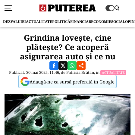
DEZVALUIRI
ACTUALITATE
POLITICĂ
FINANCIAR
ECONOMIE
SOCIAL
OPIN
Grindina lovește, cine
plătește? Ce acoperă
asigurarea auto și ce nu
Publicat: 30 mai 2025, 11:46, de
Patrisia Brătan
, în
ACTUALITATE
Adaugă-ne ca sursă preferată în Google