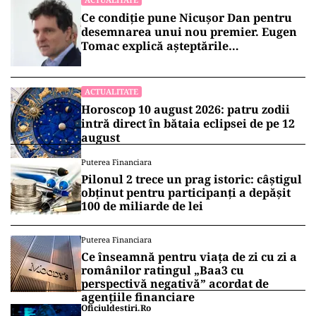
Ce condiție pune Nicușor Dan pentru
desemnarea unui nou premier. Eugen
Tomac explică așteptările
președintelui
ACTUALITATE
Horoscop 10 august 2026: patru zodii
intră direct în bătaia eclipsei de pe 12
august
Puterea Financiara
Pilonul 2 trece un prag istoric: câștigul
obținut pentru participanți a depășit
100 de miliarde de lei
Puterea Financiara
Ce înseamnă pentru viața de zi cu zi a
românilor ratingul „Baa3 cu
perspectivă negativă” acordat de
agențiile financiare
Oficiuldestiri.ro