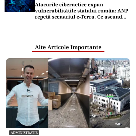
Atacurile cibernetice expun
vulnerabilitățile statului român: ANP
repetă scenariul e‑Terra. Ce ascund
comunicările oficiale și cine răspunde
pentru mentenanța IT a instituțiilor
publice
Alte Articole Importante
ADMINISTRATIE