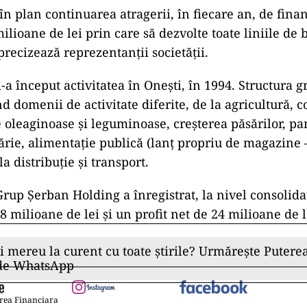
n plan continuarea atragerii, în fiecare an, de fina
milioane de lei prin care să dezvolte toate liniile de 
precizează reprezentanții societății.
a început activitatea în Onești, în 1994. Structura g
d domenii de activitate diferite, de la agricultură, 
 oleaginoase și leguminoase, creșterea păsărilor, pan
tărie, alimentație publică (lanț propriu de magazine 
a distribuție și transport.
rup Șerban Holding a înregistrat, la nivel consolidat
8 milioane de lei și un profit net de 24 milioane de l
ii mereu la curent cu toate știrile? Urmărește Puterea
 de WhatsApp
rea Financiara