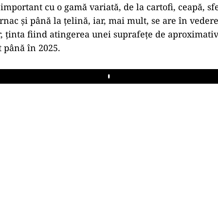
mportant cu o gamă variată, de la cartofi, ceapă, sfe
nac și până la țelină, iar, mai mult, se are în vedere
r, ținta fiind atingerea unei suprafețe de aproximati
at până în 2025.
Play