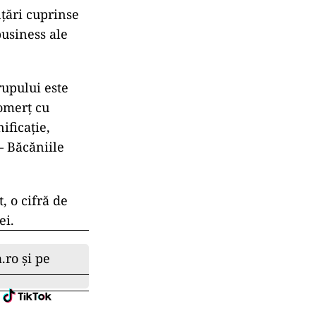
nțări cuprinse
business ale
rupului este
comerț cu
ificație,
– Băcăniile
, o cifră de
ei.
.ro și pe