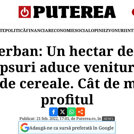
TE
POLITICĂ
FINANCIAR
ECONOMIE
SOCIAL
OPINII
ZVONURI
IN
erban: Un hectar de 
psuri aduce venitur
de cereale. Cât de 
profitul
Publicat: 21 feb. 2022, 17:01, de
Puterea.ro
, în
NEWS
Adaugă-ne ca sursă preferată în Google