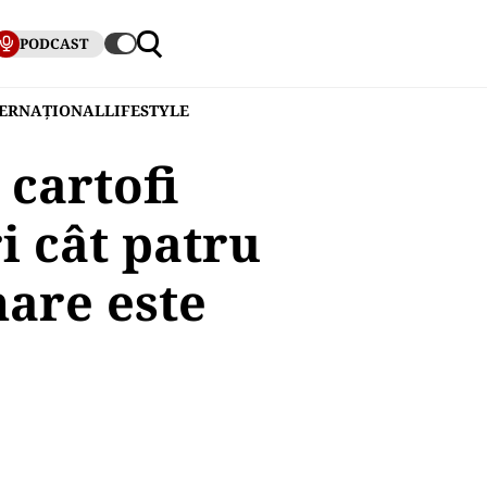
PODCAST
TERNAȚIONAL
LIFESTYLE
cartofi
i cât patru
mare este