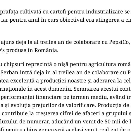
prafața cultivată cu cartofi pentru industrializare s
 iar pentru anul în curs obiectivul era atingerea a ci
ajuns deja la al treilea an de colaborare cu PepsiCo
y’s produse în România.
ru chipsuri reprezintă o nișă pentru agricultura româ
 Șerban intră deja în al treilea an de colaborare cu 
atea excelentă a producției noastre și aderarea la ce
ernaționale în acest domeniu. Semnarea acestui con
 performanței financiare pe termen mediu, având î
ea și evoluția prețurilor de valorificare. Producția de
 contribuie la creșterea cifrei de afaceri a grupului
i fluxului de numerar, aducând un venit de 50 mii de 
ofi pentru chips generează același venit realizat de 