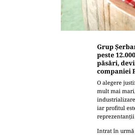
Grup Șerba
peste 12.00
păsări, dev
companiei 
O alegere just
mult mai mari, 
industrializar
iar profitul e
reprezentanții
Intrat în urmă