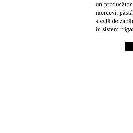
un producător i
morcovi, păstâr
sfeclă de zahă
în sistem irig