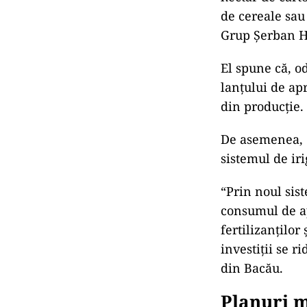
de cereale sau
Grup Șerban H
El spune că, od
lanțului de ap
din producție.
De asemenea, G
sistemul de iri
“Prin noul sist
consumul de ap
fertilizanților
investiții se r
din Bacău.
Planuri m