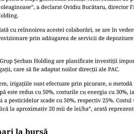
 oleaginoase”, a declarat Ovidiu Bucătaru, director F
olding.
ată cu reînnoirea acestei colaborări, se are în veder
rovizionare prin adăugarea de servicii de depozitar
rup Șerban Holding are planificate investiții impor
gații, care să fie adaptat noilor direcții ale PAC.
em, irigațiile sunt efectuate prin picurare, o metodă
ă este redus cu 50%, costurile cu energia cu 30%, ia
 și a pesticidelor scade cu 50%, respectiv 25%. Costul 
idică la aproximativ 20 mii de lei/ha”, arată reprezen
ari la bursă