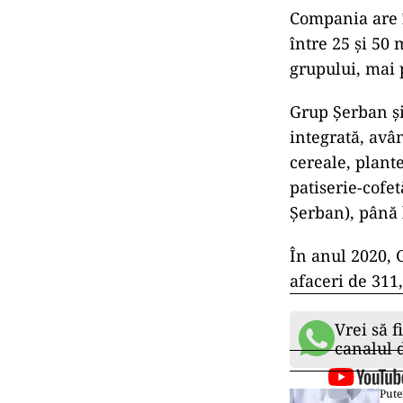
Compania are î
între 25 și 50 
grupului, mai 
Grup Șerban și-
integrată, avân
cereale, plante
patiserie-cofe
Șerban), până l
În anul 2020, G
afaceri de 311,
Vrei să f
canalul
Pute