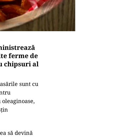
inistrează
lte ferme de
 chipsuri al
asările sunt cu
entru
u oleaginoase,
sțin
rea să devină