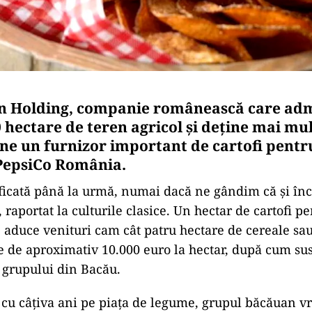
n Holding, companie românească care adm
0 hectare de teren agricol și deține mai mu
ine un furnizor important de cartofi pentru
PepsiCo România.
ificată până la urmă, numai dacă ne gândim că și înc
raportat la culturile clasice. Un hectar de cartofi p
e aduce venituri cam cât patru hectare de cereale sa
ste de aproximativ 10.000 euro la hectar, după cum su
 grupului din Bacău.
 cu câțiva ani pe piața de legume, grupul băcăuan v