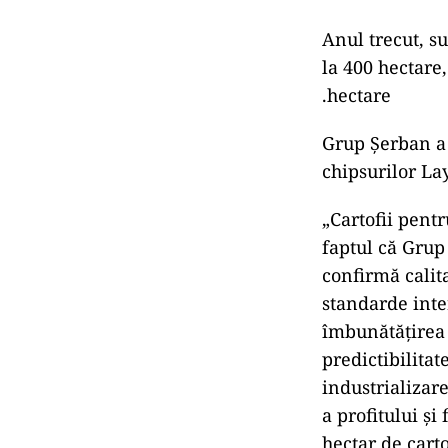
Anul trecut, su
la 400 hectare,
.hectare
Grup Șerban a 
chipsurilor La
„Cartofii pent
faptul că Grup
confirmă calit
standarde int
îmbunătățirea
predictibilitat
industrializare
a profitului ș
hectar de cart