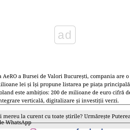
ad
ța AeRO a Bursei de Valori București, compania are o 
lioane lei și își propune listarea pe piața principal
oland este ambițios: 200 de milioane de euro cifră d
ntegrare verticală, digitalizare și investiții verzi.
ii mereu la curent cu toate știrile? Urmărește Puterea
 de WhatsApp