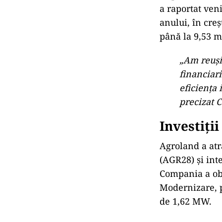
a raportat ven
anului, în cre
până la 9,53 mi
„Am reușit
financiari
eficiența 
precizat C
Investiții
Agroland a atr
(AGR28) și int
Compania a obț
Modernizare, p
de 1,62 MW.