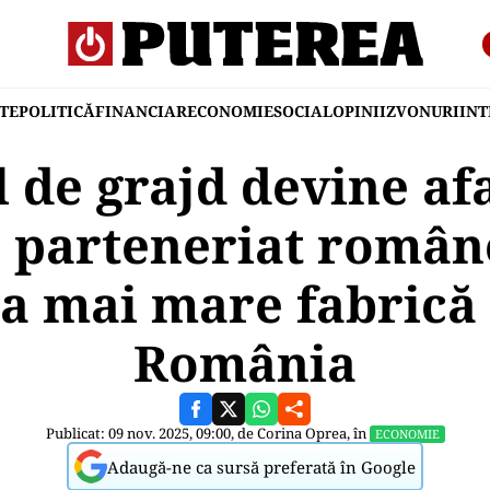
TE
POLITICĂ
FINANCIAR
ECONOMIE
SOCIAL
OPINII
ZVONURI
IN
 de grajd devine af
: parteneriat român
a mai mare fabrică
România
Publicat: 09 nov. 2025, 09:00, de
Corina Oprea
, în
ECONOMIE
Adaugă-ne ca sursă preferată în Google