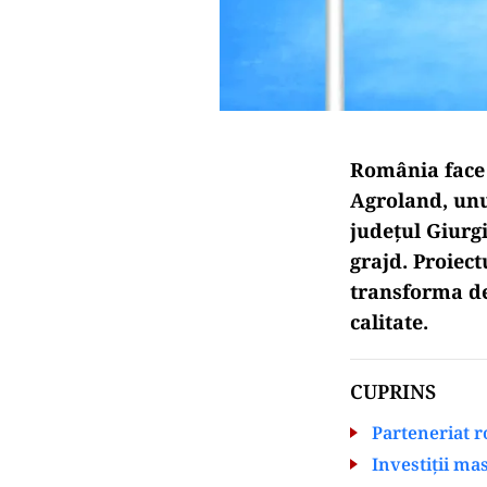
România face 
Agroland, unul
județul Giurg
grajd. Proiect
transforma deș
calitate.
CUPRINS
Parteneriat 
Investiții mas