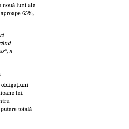
e nouă luni ale
u aproape 65%,
ri
trând
ss”, a
ă
 obligațiuni
ioane lei.
ntru
putere totală