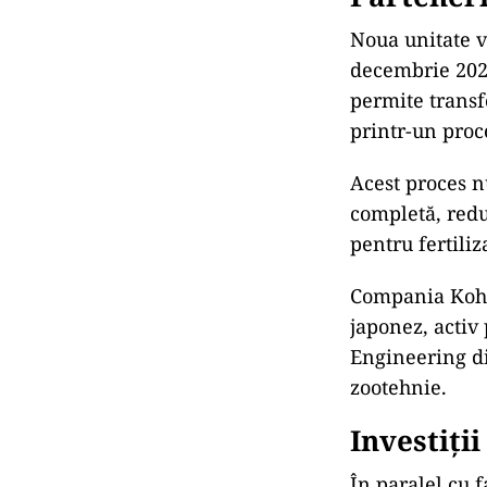
Noua unitate va
decembrie 202
permite transf
printr-un proc
Acest proces nu
completă, redu
pentru fertiliz
Compania Kohs
japonez, activ
Engineering di
zootehnie.
Investiți
În paralel cu f