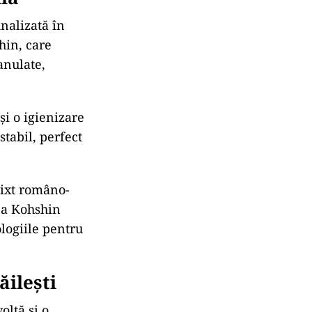
inalizată în
in, care
anulate,
și o igienizare
tabil, perfect
ixt româno-
ea Kohshin
logiile pentru
ăilești
oltă și o