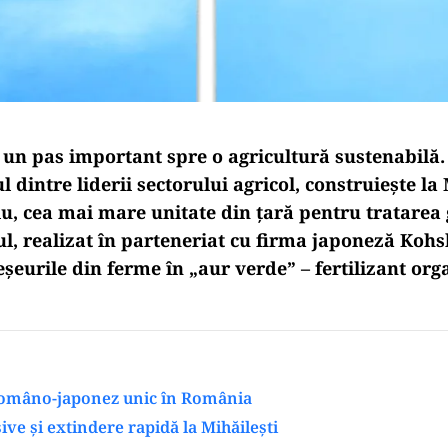
un pas important spre o agricultură sustenabilă
 dintre liderii sectorului agricol, construiește la 
iu, cea mai mare unitate din țară pentru tratarea
ul, realizat în parteneriat cu firma japoneză Kohs
eurile din ferme în „aur verde” – fertilizant orga
româno-japonez unic în România
ive și extindere rapidă la Mihăilești