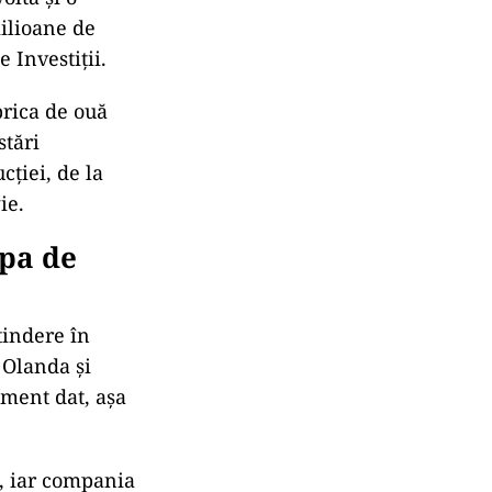
milioane de
 Investiții.
brica de ouă
stări
cției, de la
ie.
opa de
tindere în
 Olanda și
ment dat, așa
, iar compania