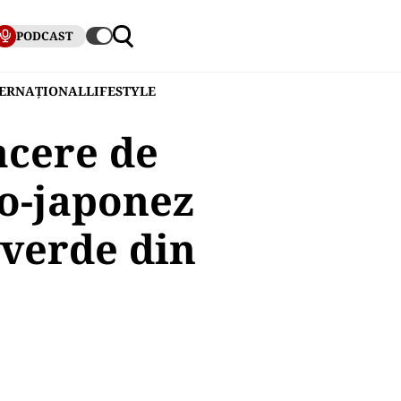
PODCAST
TERNAȚIONAL
LIFESTYLE
acere de
o-japonez
 verde din