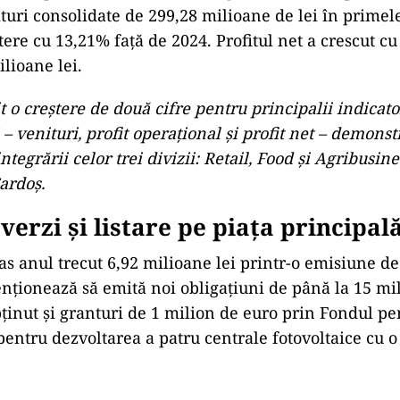
ituri consolidate de 299,28 milioane de lei în primel
ștere cu 13,21% față de 2024. Profitul net a crescut c
lioane lei.
 o creștere de două cifre pentru principalii indicato
 – venituri, profit operațional și profit net – demons
integrării celor trei divizii: Retail, Food și Agribusine
ardoș.
 verzi și listare pe piața principal
as anul trecut 6,92 milioane lei printr-o emisiune de
enționează să emită noi obligațiuni de până la 15 mil
inut și granturi de 1 milion de euro prin Fondul pe
entru dezvoltarea a patru centrale fotovoltaice cu o 