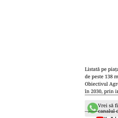
Listată pe pia
de peste 138 mi
Obiectivul Agr
în 2030, prin i
Vrei să f
canalul