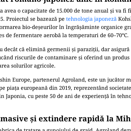
 avea o capacitate de 15.000 de tone anual și va fi f
5. Proiectul se bazează pe
tehnologia japoneză
Kohsh
ormarea bio-deșeurilor în îngrășăminte organice gr
es de fermentare aerobă la temperaturi de 60–70°C.
 decât că elimină germenii și paraziții, dar asigură 
când riscurile de contaminare și oferind un produs s
area solurilor agricole.
hin Europe, partenerul Agroland, este un jucător m
 pe piața europeană din 2019, reprezentând societat
n Japonia, cu peste 50 de ani de experiență în tehno
i masive și extindere rapidă la Mih
abrica de tratare a gunoiului de grajd, Agroland dezv