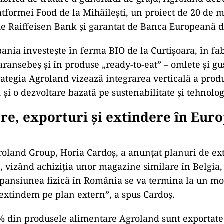
atformei Food de la Mihăilești, un proiect de 20 de 
de Raiffeisen Bank și garantat de Banca Europeană de
ania investește în ferma BIO de la Curtișoara, în fa
aransebeș și în produse „ready-to-eat” – omlete și gu
rategia Agroland vizează integrarea verticală a produ
, și o dezvoltare bazată pe sustenabilitate și tehnolog
are, exporturi și extindere în Eur
oland Group, Horia Cardoș, a anunțat planuri de ex
, vizând achiziția unor magazine similare în Belgia,
pansiunea fizică în România se va termina la un mo
extindem pe plan extern”, a spus Cardoș.
% din produsele alimentare Agroland sunt exportate