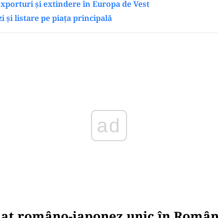
 exporturi și extindere în Europa de Vest
zi și listare pe piața principală
Play
iat româno-japonez unic în Român