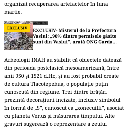
organizat recuperarea artefactelor în luna
martie.
ANCHETE
EXCLUSIV
EXCLUSIV- Misterul de la Prefectura
Vaslui: „90% dintre permisele găsite
sunt din Vaslui”, arată ONG Garda
Națională de Mediu din R. Moldova
Arheologii INAH au stabilit că obiectele datează
din perioada postclasică mesoamericană, între
anii 950 și 1521 d.Hr., și au fost probabil create
de cultura Tlacotepehua, o populație puțin
cunoscută din regiune. Trei dintre brățări
prezintă decorațiuni incizate, inclusiv simbolul
în formă de „S”, cunoscut ca „xonecuilli”, asociat
cu planeta Venus și măsurarea timpului. Alte
gravuri sugerează o reprezentare a zeului