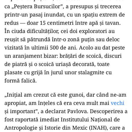
ca „Peștera Bursucilor”, a presupus și trecerea
printr-un pasaj inundat, cu un spațiu extrem de
redus — doar 15 centimetri între apă și tavan.
În ciuda dificultăților, cei doi exploratori au
reușit să pătrundă într-o zonă puțin sau deloc
vizitată în ultimii 500 de ani. Acolo au dat peste
un aranjament bizar: brățări de scoică, discuri
de piatră și o scoică uriașă decorată, toate
plasate cu grijă în jurul unor stalagmite cu
formă falică.
„Inițial am crezut că este gunoi, dar când ne-am
apropiat, am înțeles că era ceva mult mai
vechi
și important”, a declarat Pavlova. Descoperirea a
fost raportată imediat Institutului Național de
Antropologie și Istorie din Mexic (INAH), care a