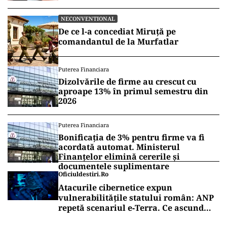
NECONVENTIONAL
De ce l-a concediat Miruță pe
comandantul de la Murfatlar
Puterea Financiara
Dizolvările de firme au crescut cu
aproape 13% în primul semestru din
2026
Puterea Financiara
Bonificația de 3% pentru firme va fi
acordată automat. Ministerul
Finanțelor elimină cererile și
documentele suplimentare
Oficiuldestiri.ro
Atacurile cibernetice expun
vulnerabilitățile statului român: ANP
repetă scenariul e‑Terra. Ce ascund
comunicările oficiale și cine răspunde