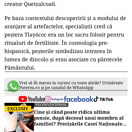
creator Quetzalcoatl.
Pe baza contextului descoperirii și a modului de
aranjare al artefactelor, specialiștii cred că
peștera Tlayócoc era un loc sacru folosit pentru
ritualuri de fertilitate. În cosmologia pre-
hispanică, peșterile simbolizau intrarea în
lumea de dincolo și erau asociate cu pântecele
Pământului.
Vrei să fii mereu la curent cu toate știrile? Urmărește
Puterea.ro și pe canalul de WhatsApp
NECONVENTIONAL
EXCLUSIV
Cine și când poate ridica ultima
pensie, după decesul unui membru al
familiei? Precizările Casei Naționale
de Pensii