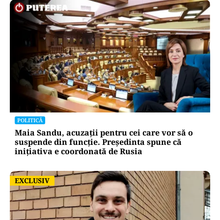
POLITICĂ
Maia Sandu, acuzații pentru cei care vor să o
suspende din funcție. Președinta spune că
inițiativa e coordonată de Rusia
EXCLUSIV
EXCLUSIV