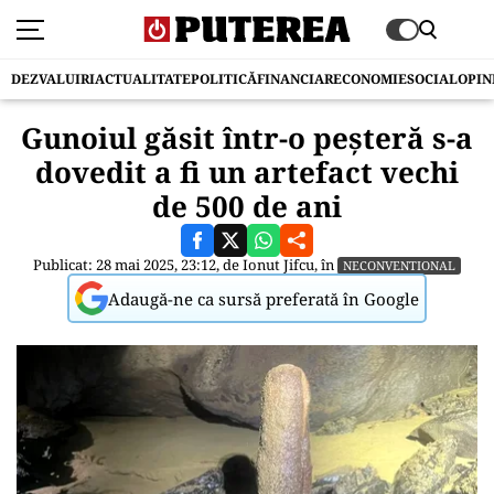
DEZVALUIRI
ACTUALITATE
POLITICĂ
FINANCIAR
ECONOMIE
SOCIAL
OPIN
Gunoiul găsit într-o peşteră s-a
dovedit a fi un artefact vechi
de 500 de ani
Publicat: 28 mai 2025, 23:12, de
Ionut Jifcu
, în
NECONVENTIONAL
Adaugă-ne ca sursă preferată în Google