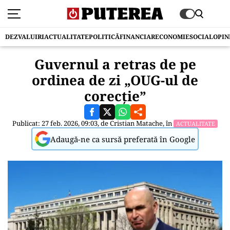
DEZVALUIRI
ACTUALITATE
POLITICĂ
FINANCIAR
ECONOMIE
SOCIAL
OPIN
Guvernul a retras de pe
ordinea de zi „OUG-ul de
corecție”
Publicat: 27 feb. 2026, 09:03, de
Cristian Matache
, în
ACTUALITATE
Adaugă-ne ca sursă preferată în Google