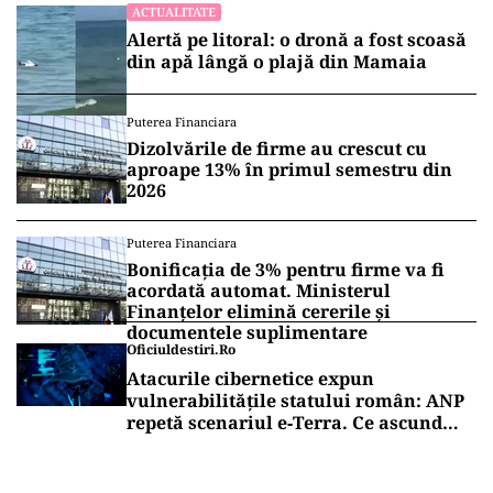
ACTUALITATE
Alertă pe litoral: o dronă a fost scoasă
din apă lângă o plajă din Mamaia
Puterea Financiara
Dizolvările de firme au crescut cu
aproape 13% în primul semestru din
2026
Puterea Financiara
Bonificația de 3% pentru firme va fi
acordată automat. Ministerul
Finanțelor elimină cererile și
documentele suplimentare
Oficiuldestiri.ro
Atacurile cibernetice expun
vulnerabilitățile statului român: ANP
repetă scenariul e‑Terra. Ce ascund
comunicările oficiale și cine răspunde
pentru mentenanța IT a instituțiilor
publice