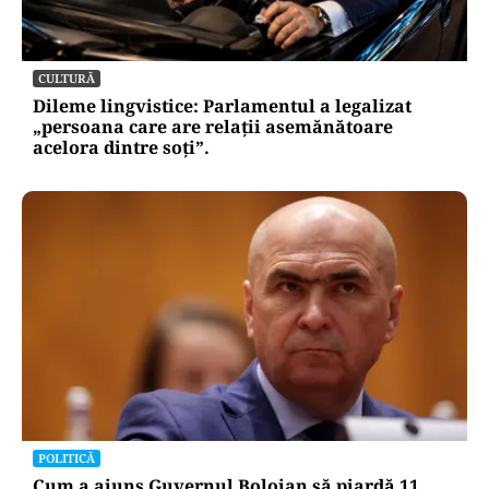
CULTURĂ
Dileme lingvistice: Parlamentul a legalizat
„persoana care are relații asemănătoare
acelora dintre soți”.
POLITICĂ
Cum a ajuns Guvernul Bolojan să piardă 11