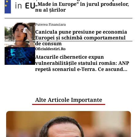
„Made in Europe” în jurul produselor,
nu al țărilor
Puterea Financiara
Canicula pune presiune pe economia
Europei și schimbă comportamentul
de consum
Oficiuldestiri.ro
Atacurile cibernetice expun
vulnerabilitățile statului român: ANP
repetă scenariul e‑Terra. Ce ascund
comunicările oficiale și cine răspunde
pentru mentenanța IT a instituțiilor
publice
Alte Articole Importante