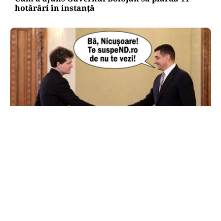
hotărâri în instanță
POLITICĂ
AUR și-a făcut site de suspendare. Deocamdată,
Nicușor Dan poate dormi liniștit
TOS
Politica Cookies
Protecția Datelor Personale
Despre Noi
Publicitate
Echipa