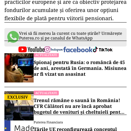
practicilor europene și are ca obiectiv protejarea
fondurilor acumulate și oferirea unor opțiuni
flexibile de plată pentru viitorii pensionari.
Vrei să fii mereu la curent cu toate știrile? Urmărește
Puterea.ro și pe canalul de WhatsApp
ACTUALITATE
Spionaj pentru Rusia: o româncă de 45
de ani, arestată în Germania. Misiunea
ar fi vizat un asasinat
ACTUALITATE
EXCLUSIV
Trenul rămâne o saună în România!
CFR Călători nu are încă aprobat
bugetul de venituri și cheltuieli pentru
2026
Puterea Financiara
Țările UE reconfigurează conceptul