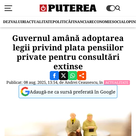
DEZVALUIRI
ACTUALITATE
POLITICĂ
FINANCIAR
ECONOMIE
SOCIAL
OPIN
Guvernul amână adoptarea
legii privind plata pensiilor
private pentru consultări
extinse
Publicat: 08 aug. 2025, 13:54, de
Andrei Ceausescu
, în
ACTUALITATE
Adaugă-ne ca sursă preferată în Google