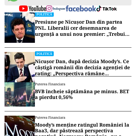
POLITICĂ
Presiune pe Nicușor Dan din partea
PNL. Liberalii cer desemnarea de
urgență a unui nou premier: „Trebuie
să iasă fum alb de la Cotroceni!”
POLITICĂ
Nicușor Dan, după decizia Moody’s. Ce
câștigă românii din decizia agenției de
rating: „Perspectiva rămâne
rezervată”
Puterea Financiara
BVB încheie săptămâna pe minus. BET
a pierdut 0,56%
Puterea Financiara
Moody’s menține ratingul României la
Baa3, dar păstrează perspectiva