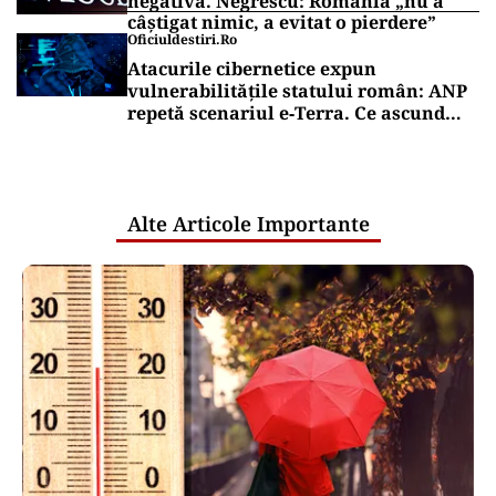
negativă. Negrescu: România „nu a
câștigat nimic, a evitat o pierdere”
Oficiuldestiri.ro
Atacurile cibernetice expun
vulnerabilitățile statului român: ANP
repetă scenariul e‑Terra. Ce ascund
comunicările oficiale și cine răspunde
pentru mentenanța IT a instituțiilor
publice
Alte Articole Importante