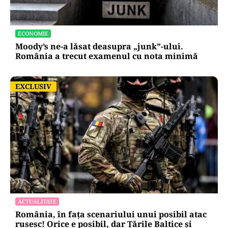
ECONOMIE
Moody’s ne-a lăsat deasupra „junk”-ului.
România a trecut examenul cu nota minimă
EXCLUSIV
EXCLUSIV
ACTUALITATE
România, în fața scenariului unui posibil atac
rusesc! Orice e posibil, dar Țările Baltice și