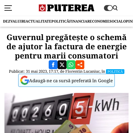
DEZVALUIRI
ACTUALITATE
POLITICĂ
FINANCIAR
ECONOMIE
SOCIAL
OPIN
Guvernul pregătește o schemă
de ajutor la factura de energie
pentru marii consumatori
Publicat: 31 mai 2023, 17:17, de
Florentin Lucaniuc
, în
POLITICĂ
Adaugă-ne ca sursă preferată în Google