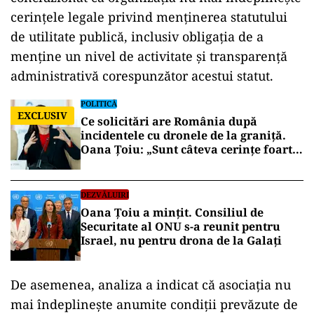
cerințele legale privind menținerea statutului
de utilitate publică, inclusiv obligația de a
menține un nivel de activitate și transparență
administrativă corespunzător acestui statut.
POLITICĂ
EXCLUSIV
Ce solicitări are România după
incidentele cu dronele de la graniță.
Oana Țoiu: „Sunt câteva cerințe foarte
clare”
DEZVĂLUIRI
Oana Țoiu a mințit. Consiliul de
Securitate al ONU s-a reunit pentru
Israel, nu pentru drona de la Galați
De asemenea, analiza a indicat că asociația nu
mai îndeplinește anumite condiții prevăzute de