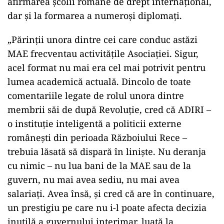
afirmarea şcolii române de drept internaţional,
dar şi la formarea a numeroşi diplomaţi.
„Părinţii unora dintre cei care conduc astăzi
MAE frecventau activităţile Asociaţiei. Sigur,
acel format nu mai era cel mai potrivit pentru
lumea academică actuală. Dincolo de toate
comentariile legate de rolul unora dintre
membrii săi de după Revoluţie, cred că ADIRI –
o instituţie inteligentă a politicii externe
româneşti din perioada Războiului Rece –
trebuia lăsată să dispară în linişte. Nu deranja
cu nimic – nu lua bani de la MAE sau de la
guvern, nu mai avea sediu, nu mai avea
salariaţi. Avea însă, şi cred că are în continuare,
un prestigiu pe care nu i-l poate afecta decizia
inutilă a guvernului interimar, luată la