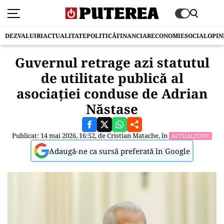
DEZVALUIRI
ACTUALITATE
POLITICĂ
FINANCIAR
ECONOMIE
SOCIAL
OPIN
Guvernul retrage azi statutul
de utilitate publică al
asociației conduse de Adrian
Năstase
Publicat: 14 mai 2026, 16:52, de
Cristian Matache
, în
ACTUALITATE
Adaugă-ne ca sursă preferată în Google