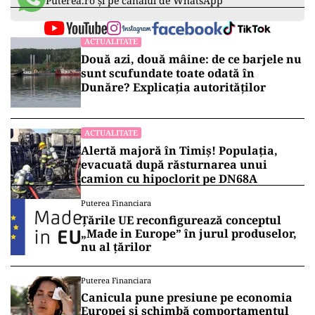
Puterea.ro și pe canalul de WhatsApp
ACTUALITATE
Două azi, două mâine: de ce barjele nu
sunt scufundate toate odată în
Dunăre? Explicația autorităților
ACTUALITATE
Alertă majoră în Timiș! Populația,
evacuată după răsturnarea unui
camion cu hipoclorit pe DN68A
Puterea Financiara
Țările UE reconfigurează conceptul
„Made in Europe” în jurul produselor,
nu al țărilor
Puterea Financiara
Canicula pune presiune pe economia
Europei și schimbă comportamentul