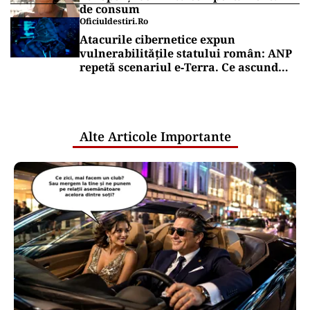
de consum
Oficiuldestiri.ro
Atacurile cibernetice expun
vulnerabilitățile statului român: ANP
repetă scenariul e‑Terra. Ce ascund
comunicările oficiale și cine răspunde
pentru mentenanța IT a instituțiilor
publice
Alte Articole Importante