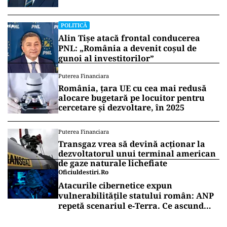
POLITICĂ
Alin Tișe atacă frontal conducerea
PNL: „România a devenit coșul de
gunoi al investitorilor”
Puterea Financiara
România, țara UE cu cea mai redusă
alocare bugetară pe locuitor pentru
cercetare și dezvoltare, în 2025
Puterea Financiara
Transgaz vrea să devină acționar la
dezvoltatorul unui terminal american
de gaze naturale lichefiate
Oficiuldestiri.ro
Atacurile cibernetice expun
vulnerabilitățile statului român: ANP
repetă scenariul e‑Terra. Ce ascund
comunicările oficiale și cine răspunde
pentru mentenanța IT a instituțiilor