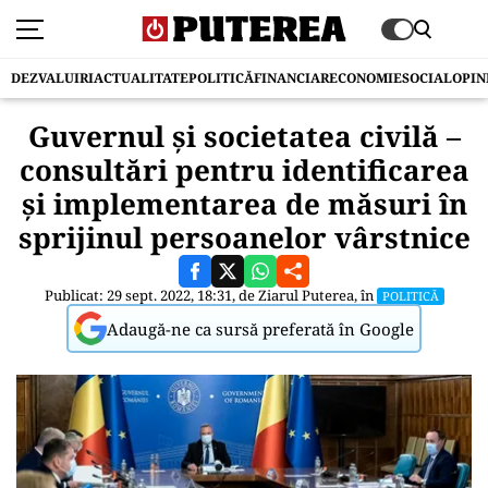
DEZVALUIRI
ACTUALITATE
POLITICĂ
FINANCIAR
ECONOMIE
SOCIAL
OPIN
Guvernul şi societatea civilă –
consultări pentru identificarea
şi implementarea de măsuri în
sprijinul persoanelor vârstnice
Publicat: 29 sept. 2022, 18:31, de
Ziarul Puterea
, în
POLITICĂ
Adaugă-ne ca sursă preferată în Google