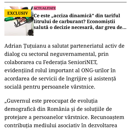
ACTUALITATE
EXCLUSIV
Ce este „acciza dinamică” din tariful
litrului de carburant? Economiștii
salută o decizie necesară, dar greu de
aplicat
Adrian Ţuţuianu a salutat parteneriatul activ de
dialog cu sectorul neguvernamental, prin
colaborarea cu Federaţia SenioriNET,
evidenţiind rolul important al ONG-urilor în
acordarea de servicii de îngrijire şi asistenţă
socială pentru persoanele vârstnice.
„Guvernul este preocupat de evoluţia
demografică din România şi de soluţiile de
protejare a persoanelor vârstnice. Recunoaştem
contribuţia mediului asociativ în dezvoltarea