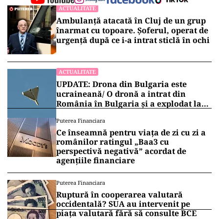
ACTUALITATE
Ambulanță atacată în Cluj de un grup
înarmat cu topoare. Șoferul, operat de
urgență după ce i-a intrat sticlă în ochi
ACTUALITATE
UPDATE: Drona din Bulgaria este
ucraineană/ O dronă a intrat din
România în Bulgaria şi a explodat la
100 de metri de graniţă
Puterea Financiara
Ce înseamnă pentru viața de zi cu zi a
românilor ratingul „Baa3 cu
perspectivă negativă” acordat de
agențiile financiare
Puterea Financiara
Ruptură în cooperarea valutară
occidentală? SUA au intervenit pe
piața valutară fără să consulte BCE