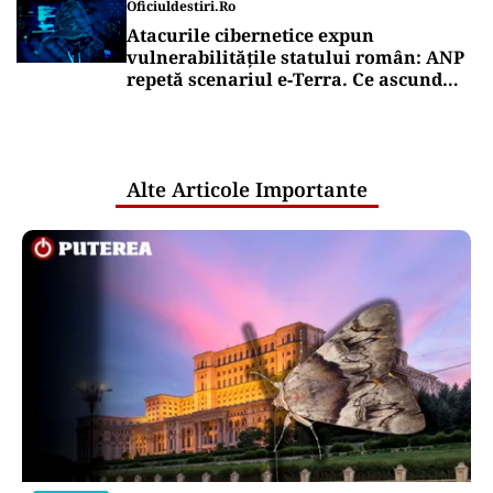
Oficiuldestiri.ro
Atacurile cibernetice expun
vulnerabilitățile statului român: ANP
repetă scenariul e‑Terra. Ce ascund
comunicările oficiale și cine răspunde
pentru mentenanța IT a instituțiilor
publice
Alte Articole Importante