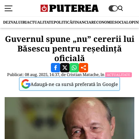
DEZVALUIRI
ACTUALITATE
POLITICĂ
FINANCIAR
ECONOMIE
SOCIAL
OPIN
Guvernul spune „nu” cererii lui
Băsescu pentru reședință
oficială
Publicat: 08 aug. 2025, 14:37, de
Cristian Matache
, în
ACTUALITATE
Adaugă-ne ca sursă preferată în Google